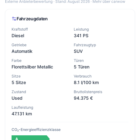
Externe Anbieterbewertung · Stand: August 2026 ·
Mehr über carwow
Fahrzeugdaten
Kraftstoff
Leistung
Diesel
341 PS
Getriebe
Fahrzeugtyp
Automatik
SUV
Farbe
Türen
Florettsilber Metallic
5 Türen
Sitze
Verbrauch
5 Sitze
8.1 l/100 km
Zustand
Bruttolistenpreis
Used
94.375 €
Laufleistung
47.131 km
CO₂-Energieeffizienzklasse
A