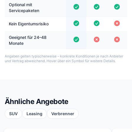
Optional mit
Servicepaketen
Kein Eigentumsrisiko
Geeignet für 24–48
Monate
Angaben gelten typischerweise – konkrete Konditionen je nach Anbieter
und Vertrag abweichend. Hover über ein Symbol für weitere Details.
Ähnliche Angebote
SUV
Leasing
Verbrenner