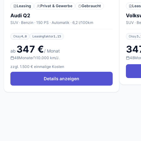
Leasing
Privat & Gewerbe
Gebraucht
Leas
Audi Q2
Volks
SUV · Benzin · 150 PS · Automatik · 6,2 l/100km
SUV · Be
Okay
Leasingfaktor
Okay
4,0
1,15
3,
347 €
34
ab
/ Monat
48
Monate
10.000 km/J.
48
Mo
zzgl. 1.500 € einmalige Kosten
Details anzeigen