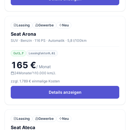
Leasing
Gewerbe
Neu
Seat Arona
SUV · Benzin · 116 PS · Automatik · 5,8 l/100km
Gut
Leasingfaktor
1,7
0,61
165 €
/ Monat
24
Monate
10.000 km/J.
zzgl. 1.789 € einmalige Kosten
Details anzeigen
Leasing
Gewerbe
Neu
Seat Ateca