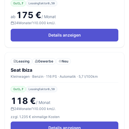
Gut
Leasingfaktor
1,7
0,59
175 €
ab
/ Monat
24
Monate
10.000 km/J.
Details anzeigen
Leasing
Gewerbe
Neu
Seat Ibiza
Kleinwagen · Benzin · 116 PS · Automatik · 5,7 l/100km
Gut
Leasingfaktor
1,7
0,59
118 €
/ Monat
24
Monate
10.000 km/J.
zzgl. 1.235 € einmalige Kosten
Details anzeigen