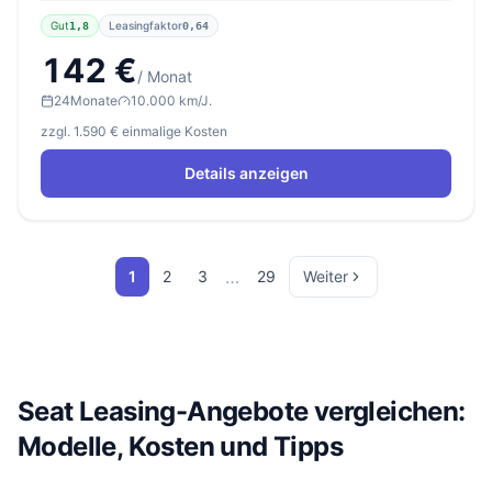
Gut
Leasingfaktor
1,8
0,64
142 €
/ Monat
24
Monate
10.000 km/J.
zzgl. 1.590 € einmalige Kosten
Details anzeigen
…
1
2
3
29
Weiter
Seat Leasing-Angebote vergleichen:
Modelle, Kosten und Tipps