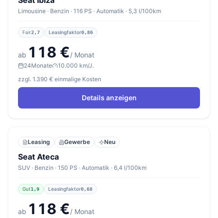
Seat Ibiza
Limousine · Benzin · 116 PS · Automatik · 5,3 l/100km
Fair
Leasingfaktor
2,7
0,86
118 €
ab
/ Monat
24
Monate
10.000 km/J.
zzgl. 1.390 € einmalige Kosten
Details anzeigen
Leasing
Gewerbe
Neu
Seat Ateca
SUV · Benzin · 150 PS · Automatik · 6,4 l/100km
Gut
Leasingfaktor
1,9
0,68
118 €
ab
/ Monat