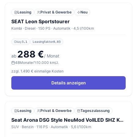
Leasing
Privat & Gewerbe
Neu
SEAT Leon Sportstourer
Kombi · Diesel · 150 PS · Automatik · 4,5 l/100km
Okay
Leasingfaktor
3,1
0,93
288 €
ab
/ Monat
48
Monate
10.000 km/J.
zzgl. 1.490 € einmalige Kosten
Details anzeigen
Leasing
Privat & Gewerbe
Tageszulassung
Seat Arona DSG Style NeuMod VollLED SHZ Kessy ACC 5JG
SUV · Benzin · 116 PS · Automatik · 5,6 l/100km