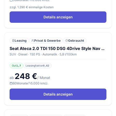
zzgl. 1.290 € einmalige Kosten
Details anzeigen
Leasing
Privat & Gewerbe
Gebraucht
Seat Ateca 2.0 TDI 150 DSG 4Drive Style Nav eHk ACC
SUV · Diesel · 150 PS · Automatik · 5,8 l/100km
Gut
Leasingfaktor
1,7
0,62
248 €
ab
/ Monat
60
Monate
5.000 km/J.
Details anzeigen