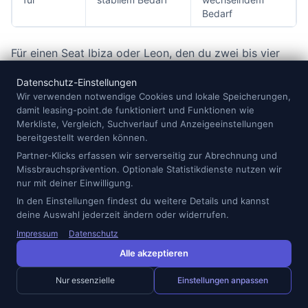
Bedarf
Für einen Seat Ibiza oder Leon, den du zwei bis vier
Jahre fahren möchtest, ist häufig der klassische
Datenschutz-Einstellungen
Vertrag naheliegender. Wenn du dagegen nur für
Wir verwenden notwendige Cookies und lokale Speicherungen,
einige Monate ein Auto brauchst, beruflich unsicher
damit leasing-point.de funktioniert und Funktionen wie
planst oder keine Lust auf separate Versicherung und
Merkliste, Vergleich, Suchverlauf und Anzeigeeinstellungen
bereitgestellt werden können.
Wartung hast, kann ein Abo sinnvoller sein.
Partner-Klicks erfassen wir serverseitig zur Abrechnung und
Entscheidend ist nicht die Finanzierungsart an sich,
Missbrauchsprävention. Optionale Statistikdienste nutzen wir
sondern dein konkreter Nutzungszeitraum.
nur mit deiner Einwilligung.
In den Einstellungen findest du weitere Details und kannst
deine Auswahl jederzeit ändern oder widerrufen.
Nicht ideal ist ein Seat Vertrag, wenn du
Impressum
Datenschutz
unsichere Kilometerleistungen hast, sehr
Alle akzeptieren
kurzfristig kündigen möchtest oder das
Fahrzeug später unbedingt übernehmen willst.
Nur essenzielle
Einstellungen anpassen