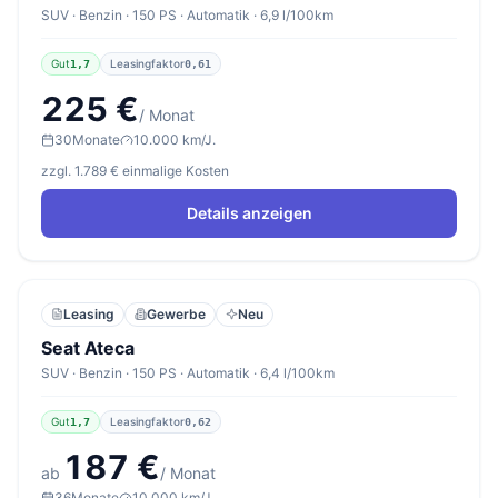
SUV · Benzin · 150 PS · Automatik · 6,9 l/100km
Gut
Leasingfaktor
1,7
0,61
225 €
/ Monat
30
Monate
10.000 km/J.
zzgl. 1.789 € einmalige Kosten
Details anzeigen
Leasing
Gewerbe
Neu
Seat Ateca
SUV · Benzin · 150 PS · Automatik · 6,4 l/100km
Gut
Leasingfaktor
1,7
0,62
187 €
ab
/ Monat
36
Monate
10.000 km/J.