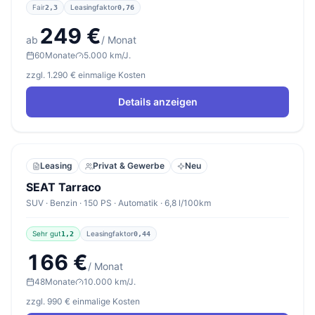
Fair
Leasingfaktor
2,3
0,76
249 €
ab
/ Monat
60
Monate
5.000 km/J.
zzgl. 1.290 € einmalige Kosten
Details anzeigen
Leasing
Privat & Gewerbe
Neu
SEAT Tarraco
SUV · Benzin · 150 PS · Automatik · 6,8 l/100km
Sehr gut
Leasingfaktor
1,2
0,44
166 €
/ Monat
48
Monate
10.000 km/J.
zzgl. 990 € einmalige Kosten