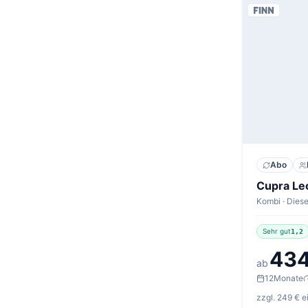
Abo
Sehr gut
1,2
434
ab
12
Monate
zzgl. 249 € 