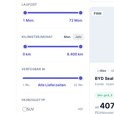
LAUFZEIT
1 Mon.
72 Mon.
KILOMETER/MONAT
Mon.
Jahr
0 km
8.400 km
VERFÜGBAR IN
Abo
Alle Lieferzeiten
1 Wo.
52 Wo.
Sehr gut
1,3
FAHRZEUGTYP
407
ab
SUV
491
24
Monate