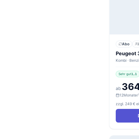
Abo
Sehr gut
1,1
364
ab
12
Monate
zzgl. 249 € 