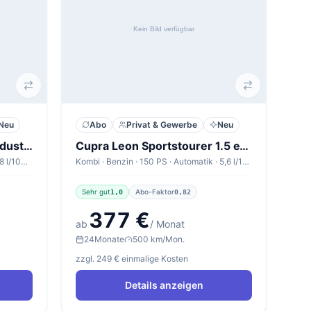
Neu
Abo
Privat & Gewerbe
Neu
Ford Focus Turnier | Moondust Silver Metallic Diesel
Cupra Leon Sportstourer 1.5 eTSI 110kW DSG Sportstourer V1
Kombi · Diesel · 85 PS · Automatik · 5,8 l/100km
Kombi · Benzin · 150 PS · Automatik · 5,6 l/100km
Sehr gut
Abo-Faktor
1,0
0,82
377 €
ab
/ Monat
24
Monate
500 km/Mon.
zzgl. 249 € einmalige Kosten
Details anzeigen