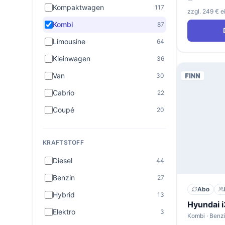
Kompaktwagen
117
zzgl. 249 € 
Kombi
87
Limousine
64
Kleinwagen
36
Van
30
Cabrio
22
Coupé
20
KRAFTSTOFF
Diesel
44
Benzin
27
Abo
Hybrid
13
Elektro
3