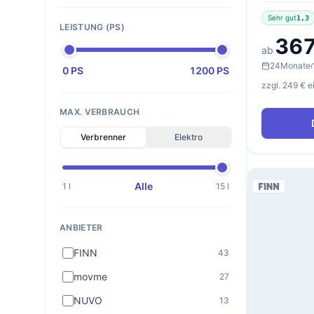
Sehr gut
1,3
LEISTUNG (PS)
367
ab
24
Monate
0 PS
1200 PS
zzgl. 249 € 
MAX. VERBRAUCH
Verbrenner
Elektro
Alle
1 l
15 l
ANBIETER
FINN
43
movme
27
NUVO
13