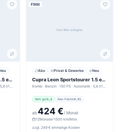
Neu
Abo
Privat & Gewerbe
Neu
Cupra Leon Sportstourer 1.5 eTSI 110kW DSG Sportstourer V1
Cupra Leon Sportstourer 1.5 eTSI 110kW DSG Sportstourer V1
Kombi · Benzin · 150 PS · Automatik · 5,6 l/100km
Kombi · Benzin · 150 PS · Automatik · 5,6 l/100km
Sehr gut
Abo-Faktor
1,2
0,91
424 €
ab
/ Monat
12
Monate
500 km/Mon.
zzgl. 249 € einmalige Kosten