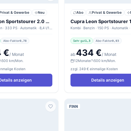
Privat & Gewerbe
Neu
Abo
Privat & Gewerbe
Cupra Leon Sportstourer 2.0 TSI 245kW DSG 4WD Sportstourer VZ
Kombi · Benzin · 333 PS · Automatik · 8,4 l/100km
Abo-Faktor
Sehr gut
Abo-Faktor
0,78
1,3
0,93
 €
434 €
/ Monat
ab
/ Monat
500 km/Mon.
12
Monate
500 km/Mon.
einmalige Kosten
zzgl. 249 € einmalige Kosten
Details anzeigen
Details anzeigen