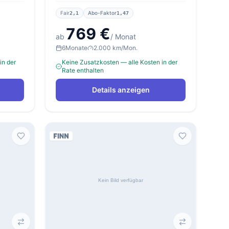
Fair
Abo-Faktor
2,1
1,47
769 €
ab
/ Monat
6
Monate
2.000 km/Mon.
in der
Keine Zusatzkosten — alle Kosten in der
Rate enthalten
Details anzeigen