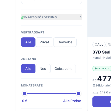
E-AUTO FÖRDERUNG
VERTRAGSART
Alle
Privat
Gewerbe
Abo
ZUSTAND
Alle
Neu
Gebraucht
Sehr gut
1,3
477
ab
24
Monate
MONATSRATE
zzgl. 249 € 
0 €
Alle Preise