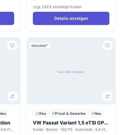
zzgl. 249 € einmalige Kosten
Details anzeigen
Neu
Abo
Privat & Gewerbe
Neu
tion
VW Passat Variant 1,5 eTSI OPF DSG Business
Kombi · Benzin · 203 PS · Automatik · 6,9 l/100km
Kombi · Benzin · 150 PS · Automatik · 5,4 l/100km