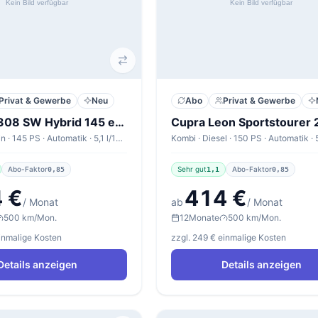
Privat & Gewerbe
Neu
Abo
Privat & Gewerbe
Peugeot 308 SW Hybrid 145 e-DSC6 SW GT
Kombi · Benzin · 145 PS · Automatik · 5,1 l/100km
Abo-Faktor
Sehr gut
Abo-Faktor
0,85
1,1
0,85
 €
414 €
/ Monat
ab
/ Monat
500 km/Mon.
12
Monate
500 km/Mon.
einmalige Kosten
zzgl. 249 € einmalige Kosten
Details anzeigen
Details anzeigen