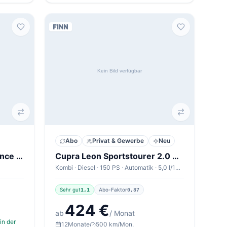
Abo
Privat & Gewerbe
Neu
Skoda Superb Combi Essence 2,0 TDI
Cupra Leon Sportstourer 2.0 TDI 110kW DSG Sportstourer V1
Kombi · Diesel · 150 PS · Automatik · 5,0 l/100km
Sehr gut
Abo-Faktor
1,1
0,87
424 €
ab
/ Monat
in der
12
Monate
500 km/Mon.