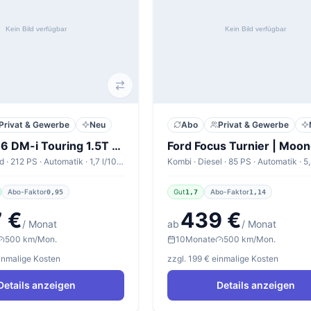
Privat & Gewerbe
Neu
Abo
Privat & Gewerbe
BYD Seal 6 DM-i Touring 1.5T DM-i Touring Comfort
Kombi · Hybrid · 212 PS · Automatik · 1,7 l/100km
Abo-Faktor
Gut
Abo-Faktor
0,95
1,7
1,14
 €
439 €
/ Monat
ab
/ Monat
500 km/Mon.
10
Monate
500 km/Mon.
einmalige Kosten
zzgl. 199 € einmalige Kosten
Details anzeigen
Details anzeigen