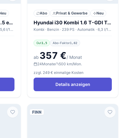
Neu
Abo
Privat & Gewerbe
Neu
Cupra Leon Sportstourer 1.5 eTSI 110kW DSG Sportstourer V1
Hyundai i30 Kombi 1.6 T-GDI Trend
Kombi · Benzin · 150 PS · Automatik · 5,6 l/100km
Kombi · Benzin · 239 PS · Automatik · 6,3 l/100km
Gut
Abo-Faktor
1,5
1,02
357 €
ab
/ Monat
24
Monate
500 km/Mon.
zzgl. 249 € einmalige Kosten
Details anzeigen