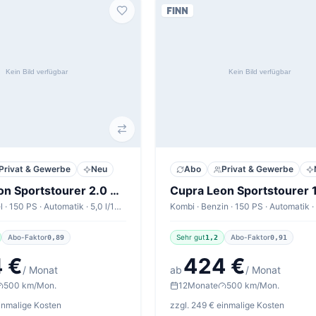
Privat & Gewerbe
Neu
Abo
Privat & Gewerbe
Cupra Leon Sportstourer 2.0 TDI 110kW DSG Sportstourer V1
Kombi · Diesel · 150 PS · Automatik · 5,0 l/100km
Abo-Faktor
Sehr gut
Abo-Faktor
0,89
1,2
0,91
 €
424 €
/ Monat
ab
/ Monat
500 km/Mon.
12
Monate
500 km/Mon.
einmalige Kosten
zzgl. 249 € einmalige Kosten