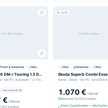
Privat & Gewerbe
Neu
Abo
Gewerbe
Neu
BYD Seal 6 DM-i Touring 1.5 DM-i Touring Boost Boost
Kombi · Hybrid · 184 PS · Automatik · 1,7 l/100km
Kombi · Diesel · 150 PS · 4,9 l/100km
1.070 €
Abo-Faktor
0,95
/ Monat
 €
6
Monate
4.000 km/Mon.
/ Monat
Keine Zusatzkosten — alle Kosten 
500 km/Mon.