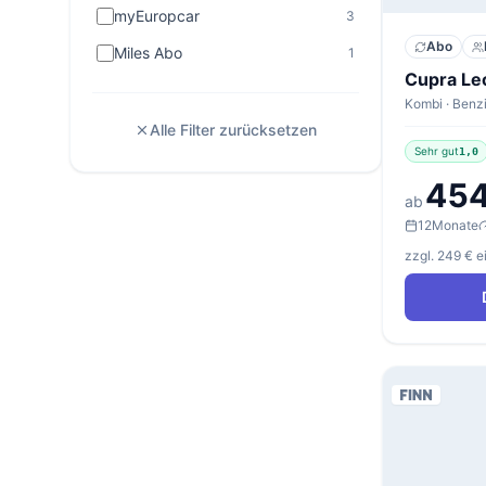
myEuropcar
3
Abo
Miles Abo
1
Alle Filter zurücksetzen
Sehr gut
1,0
454
ab
12
Monate
zzgl. 249 € 