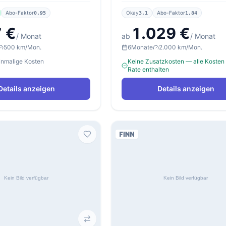
Abo-Faktor
Okay
Abo-Faktor
0,95
3,1
1,84
 €
1.029 €
/ Monat
ab
/ Monat
500 km/Mon.
6
Monate
2.000 km/Mon.
einmalige Kosten
Keine Zusatzkosten — alle Kosten 
Rate enthalten
Details anzeigen
Details anzeigen