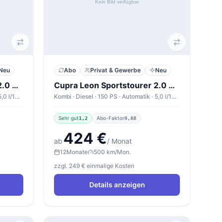
Neu
Abo
Privat & Gewerbe
Neu
Cupra Leon Sportstourer 2.0 TDI 110kW DSG Sportstourer V1
Cupra Leon Sportstourer 2.0 TDI 110kW DSG Sportstourer V1
Kombi · Diesel · 150 PS · Automatik · 5,0 l/100km
Kombi · Diesel · 150 PS · Automatik · 5,0 l/100km
Sehr gut
Abo-Faktor
1,2
0,88
424 €
ab
/ Monat
12
Monate
500 km/Mon.
zzgl. 249 € einmalige Kosten
Details anzeigen