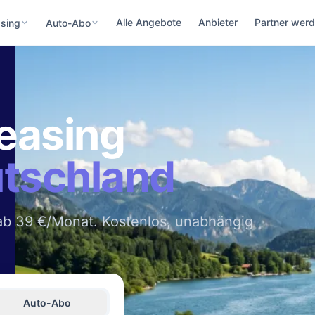
Alle Angebote
Anbieter
Partner wer
sing
Auto-Abo
easing
utschland
b 39 €/Monat. Kostenlos, unabhängig
Auto-Abo