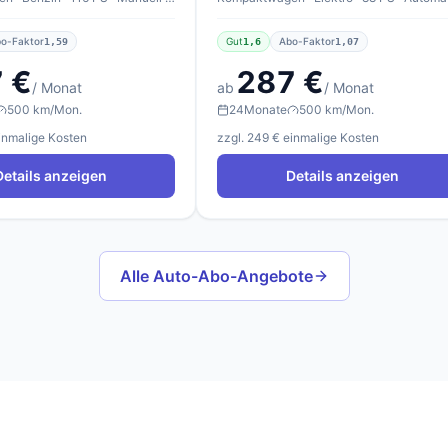
o-Faktor
Gut
Abo-Faktor
1,59
1,6
1,07
 €
287 €
/ Monat
ab
/ Monat
500 km/Mon.
24
Monate
500 km/Mon.
einmalige Kosten
zzgl. 249 € einmalige Kosten
Details anzeigen
Details anzeigen
Alle Auto-Abo-Angebote