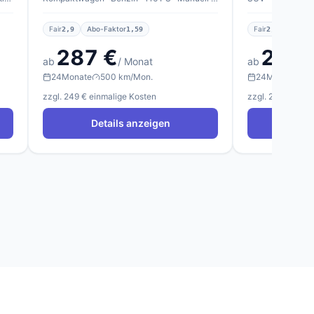
Fair
Abo-Faktor
Fair
Abo-F
2,9
1,59
2,3
287 €
287 
ab
/ Monat
ab
24
Monate
500 km/Mon.
24
Monate
5
zzgl. 249 € einmalige Kosten
zzgl. 249 € einm
Details anzeigen
Det