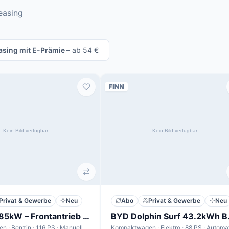
easing
asing mit E-Prämie
– ab 54 €
Privat & Gewerbe
Neu
Abo
Privat & Gewerbe
Neu
MG 3 1.5 85kW – Frontantrieb – Manuell – ICE Standard
BYD Do
Kompaktwagen · Benzin · 116 PS · Manuell · 6,1 l/100km