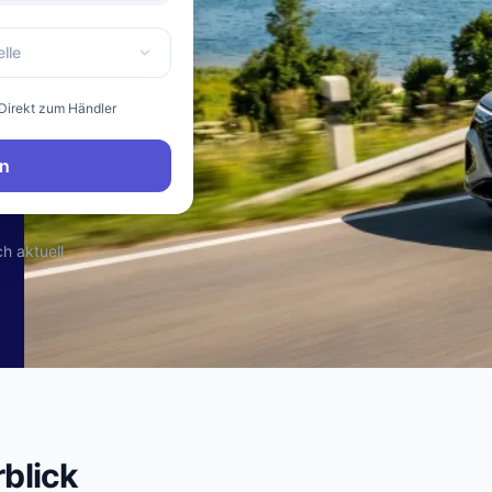
lle
Direkt zum Händler
n
ch aktuell
blick