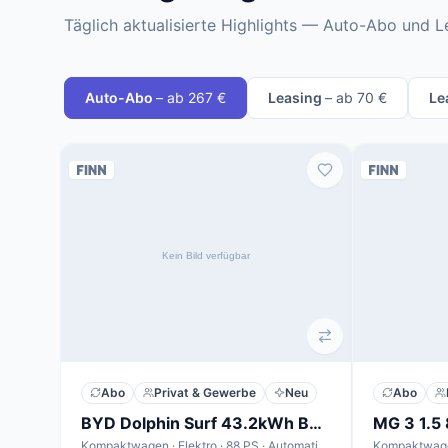
Täglich aktualisierte Highlights — Auto-Abo und L
Auto-Abo
– ab 267 €
Leasing
– ab 70 €
Le
Abo
Privat & Gewerbe
Neu
Abo
BYD Dolphin Surf 43.2kWh Boost
Kompaktwagen · Elektro · 88 PS · Automatik · 16,0 kWh/100km