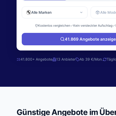
Alle Marken
Alle Mode
Kostenlos vergleichen
Kein versteckter Aufschlag
41.869
Angebote anzeige
41.800+ Angebote
13 Anbieter
Ab 39 €/Mon.
Tägli
Günstige Angebote im Über