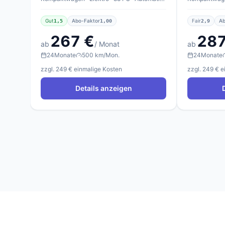
Gut
Abo-Faktor
Fair
Ab
1,5
1,00
2,9
267 €
287
ab
/ Monat
ab
24
Monate
500 km/Mon.
24
Monate
zzgl. 249 € einmalige Kosten
zzgl. 249 € 
Details anzeigen