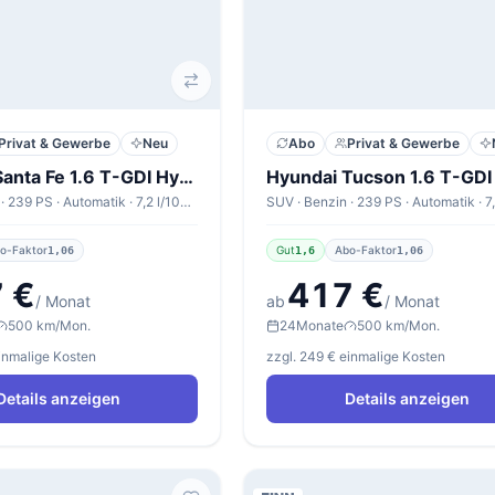
Privat & Gewerbe
Neu
Abo
Privat & Gewerbe
Hyundai Santa Fe 1.6 T-GDI Hybrid 4WD Blackline
SUV · Benzin · 239 PS · Automatik · 7,2 l/100km
o-Faktor
Gut
Abo-Faktor
1,06
1,6
1,06
 €
417 €
/ Monat
ab
/ Monat
500 km/Mon.
24
Monate
500 km/Mon.
einmalige Kosten
zzgl. 249 € einmalige Kosten
Details anzeigen
Details anzeigen