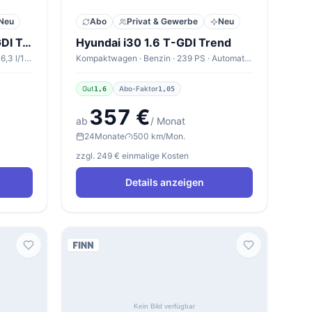
Neu
Abo
Privat & Gewerbe
Neu
Hyundai i30 Kombi 1.6 T-GDI Trend
Hyundai i30 1.6 T-GDI Trend
Kombi · Benzin · 239 PS · Automatik · 6,3 l/100km
Kompaktwagen · Benzin · 239 PS · Automatik · 6,3 l/100km
Gut
Abo-Faktor
1,6
1,05
357 €
ab
/ Monat
24
Monate
500 km/Mon.
zzgl. 249 € einmalige Kosten
Details anzeigen