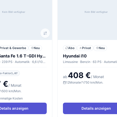
Privat & Gewerbe
Neu
Abo
Privat
Neu
Hyundai Santa Fe 1.6 T-GDI Hybrid 2WD Signature
Hyundai i10
SUV · Benzin · 239 PS · Automatik · 6,6 l/100km
408 €
o-Faktor
1,07
ab
/ Monat
 €
12
Monate
750 km/Mon.
/ Monat
500 km/Mon.
einmalige Kosten
Details anzeigen
Details anzeigen