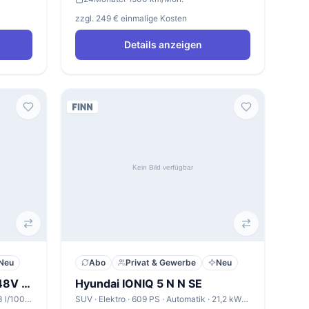
zzgl. 249 € einmalige Kosten
Details anzeigen
Neu
Abo
Privat & Gewerbe
Neu
Hyundai Tucson 1.6 CRDi 48V Trend
Hyundai IONIQ 5 N N SE
SUV · Diesel · 136 PS · Automatik · 5,3 l/100km
SUV · Elektro · 609 PS · Automatik · 21,2 kWh/100km