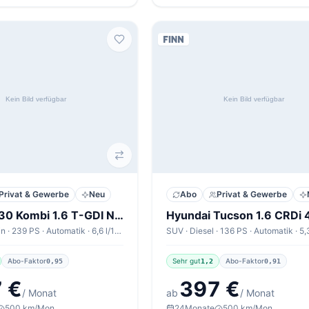
Privat & Gewerbe
Neu
Abo
Privat & Gewerbe
Hyundai i30 Kombi 1.6 T-GDI N Line X
Kombi · Benzin · 239 PS · Automatik · 6,6 l/100km
Abo-Faktor
Sehr gut
Abo-Faktor
0,95
1,2
0,91
 €
397 €
/ Monat
ab
/ Monat
500 km/Mon.
24
Monate
500 km/Mon.