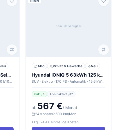
Neu
Abo
Privat & Gewerbe
Neu
Hyundai Tucson 1.6 T-GDI Select
Hyundai IONIQ 5 63kWh 125 kW Heckantrieb Centriq
SUV · Benzin · 239 PS · Automatik · 7,0 l/100km
SUV · Elektro · 170 PS · Automatik · 15,6 kWh/100km
Gut
Abo-Faktor
1,6
1,07
567 €
ab
/ Monat
24
Monate
500 km/Mon.
zzgl. 249 € einmalige Kosten