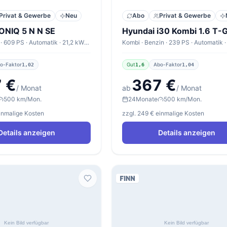
Privat & Gewerbe
Neu
Abo
Privat & Gewerbe
IONIQ 5 N N SE
SUV · Elektro · 609 PS · Automatik · 21,2 kWh/100km
o-Faktor
Gut
Abo-Faktor
1,02
1,6
1,04
 €
367 €
/ Monat
ab
/ Monat
500 km/Mon.
24
Monate
500 km/Mon.
einmalige Kosten
zzgl. 249 € einmalige Kosten
Details anzeigen
Details anzeigen