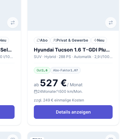
Neu
Abo
Privat & Gewerbe
Neu
Hyundai Tucson 1.6 T-GDI Select
Hyundai Tucson 1.6 T-GDI Plug-in Hybrid Trend
SUV · Benzin · 239 PS · Automatik · 7,0 l/100km
SUV · Hybrid · 288 PS · Automatik · 2,9 l/100km
Gut
Abo-Faktor
1,6
1,07
527 €
ab
/ Monat
24
Monate
500 km/Mon.
zzgl. 249 € einmalige Kosten
Details anzeigen