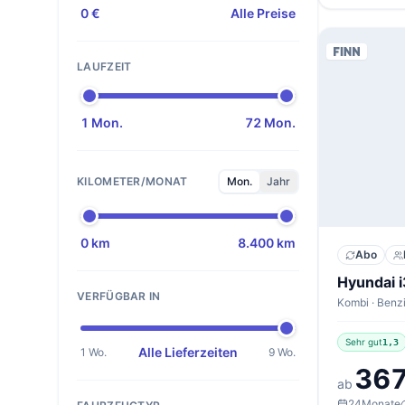
0 €
Alle Preise
LAUFZEIT
1 Mon.
72 Mon.
KILOMETER/MONAT
Mon.
Jahr
0 km
8.400 km
Abo
VERFÜGBAR IN
Sehr gut
1,3
Alle Lieferzeiten
1 Wo.
9 Wo.
367
ab
24
Monate