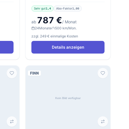
Sehr gut
Abo-Faktor
1,4
1,00
787 €
ab
/ Monat
24
Monate
500 km/Mon.
zzgl. 249 € einmalige Kosten
Details anzeigen