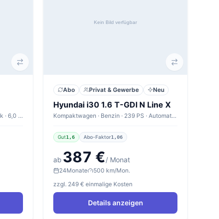
Abo
Privat & Gewerbe
Neu
Hyundai i30 1.6 T-GDI N Line X
Limousine · Benzin · 63 PS · Automatik · 6,0 l/100km
Kompaktwagen · Benzin · 239 PS · Automatik · 6,5 l/100km
Gut
Abo-Faktor
1,6
1,06
387 €
ab
/ Monat
24
Monate
500 km/Mon.
zzgl. 249 € einmalige Kosten
Details anzeigen