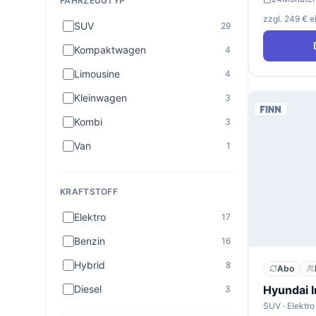
FAHRZEUGTYP
zzgl. 249 € 
SUV
29
Kompaktwagen
4
Limousine
4
Kleinwagen
3
Kombi
3
Van
1
KRAFTSTOFF
Elektro
17
Benzin
16
Hybrid
8
Abo
Hyundai 
Diesel
3