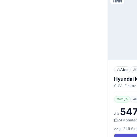
Abo
Gut
Ab
1,6
547
ab
24
Monate
zzgl. 249 € 