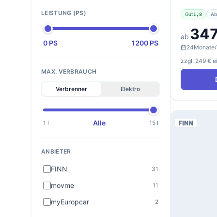
LEISTUNG (PS)
Gut
Ab
1,8
347
ab
0 PS
1200 PS
24
Monate
zzgl. 249 € 
MAX. VERBRAUCH
Verbrenner
Elektro
Alle
1 l
15 l
ANBIETER
FINN
31
movme
11
myEuropcar
2