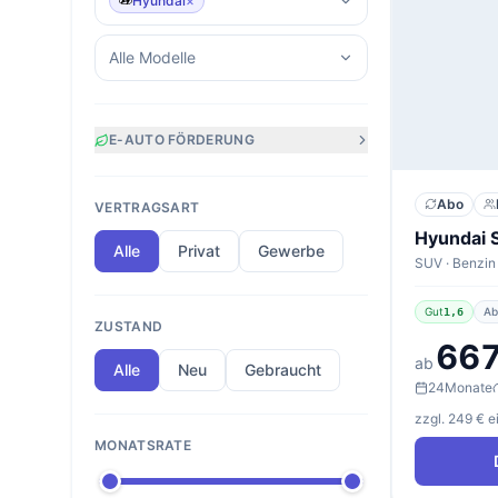
Hyundai
×
Alle Modelle
E-AUTO FÖRDERUNG
Abo
VERTRAGSART
Alle
Privat
Gewerbe
Gut
Ab
1,6
ZUSTAND
667
ab
Alle
Neu
Gebraucht
24
Monate
zzgl. 249 € 
MONATSRATE