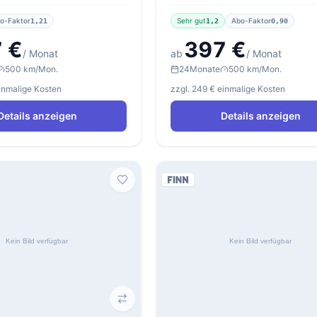
o-Faktor
Sehr gut
Abo-Faktor
1,21
1,2
0,90
 €
397 €
/ Monat
ab
/ Monat
500 km/Mon.
24
Monate
500 km/Mon.
einmalige Kosten
zzgl. 249 € einmalige Kosten
Details anzeigen
Details anzeigen