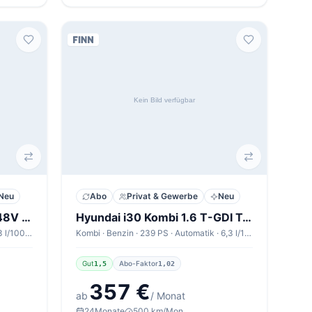
Neu
Abo
Privat & Gewerbe
Neu
Hyundai Tucson 1.6 CRDi 48V Trend
Hyundai i30 Kombi 1.6 T-GDI Trend
SUV · Diesel · 136 PS · Automatik · 5,3 l/100km
Kombi · Benzin · 239 PS · Automatik · 6,3 l/100km
Gut
Abo-Faktor
1,5
1,02
357 €
ab
/ Monat
24
Monate
500 km/Mon.