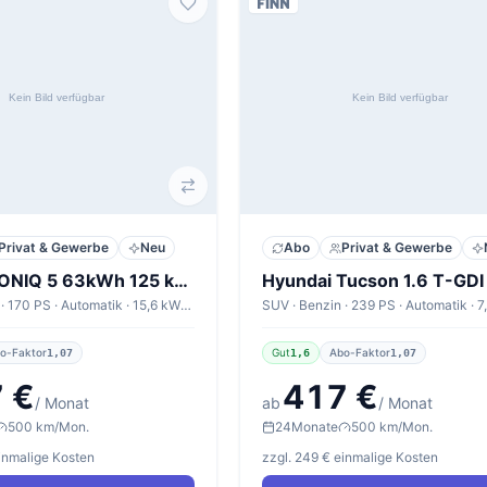
Privat & Gewerbe
Neu
Abo
Privat & Gewerbe
Hyundai IONIQ 5 63kWh 125 kW Heckantrieb Centriq
SUV · Elektro · 170 PS · Automatik · 15,6 kWh/100km
o-Faktor
Gut
Abo-Faktor
1,07
1,6
1,07
 €
417 €
/ Monat
ab
/ Monat
500 km/Mon.
24
Monate
500 km/Mon.
einmalige Kosten
zzgl. 249 € einmalige Kosten