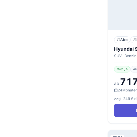
Abo
Gut
Ab
1,6
717
ab
24
Monate
zzgl. 249 € 