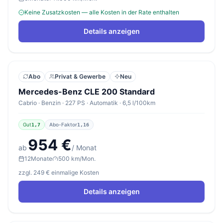
Keine Zusatzkosten — alle Kosten in der Rate enthalten
Details anzeigen
Abo
Privat & Gewerbe
Neu
Mercedes-Benz CLE 200 Standard
Cabrio · Benzin · 227 PS · Automatik · 6,5 l/100km
Gut
Abo-Faktor
1,7
1,16
954 €
ab
/ Monat
12
Monate
500 km/Mon.
zzgl. 249 € einmalige Kosten
Details anzeigen