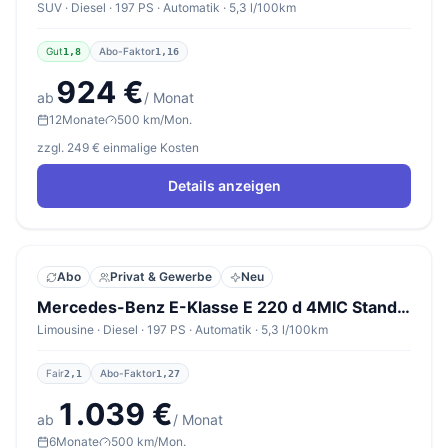
SUV · Diesel · 197 PS · Automatik · 5,3 l/100km
Gut
Abo-Faktor
1,8
1,16
924 €
ab
/ Monat
12
Monate
500 km/Mon.
zzgl. 249 € einmalige Kosten
Details anzeigen
Abo
Privat & Gewerbe
Neu
Mercedes-Benz E-Klasse E 220 d 4MIC Standard
Limousine · Diesel · 197 PS · Automatik · 5,3 l/100km
Fair
Abo-Faktor
2,1
1,27
1.039 €
ab
/ Monat
6
Monate
500 km/Mon.