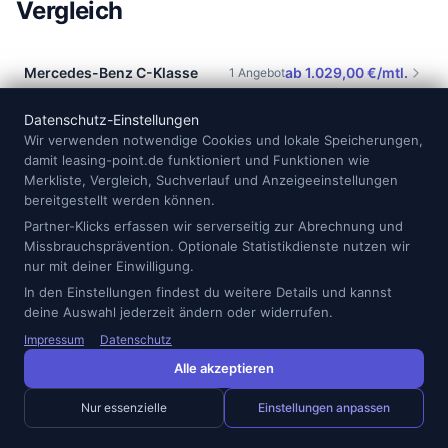
Vergleich
Mercedes-Benz C-Klasse
ab 1.029,00 €/mtl.
1 Angebot
Mercedes-Benz CLA
ab 594,00 €/mtl.
5 Angebote
Datenschutz-Einstellungen
Wir verwenden notwendige Cookies und lokale Speicherungen,
damit leasing-point.de funktioniert und Funktionen wie
Mercedes-Benz CLA Shooting
ab 614,00 €/mtl.
1 Angebot
Merkliste, Vergleich, Suchverlauf und Anzeigeeinstellungen
Brake
bereitgestellt werden können.
Partner-Klicks erfassen wir serverseitig zur Abrechnung und
Mercedes-Benz CLE
ab 844,00 €/mtl.
5 Angebote
Missbrauchsprävention. Optionale Statistikdienste nutzen wir
nur mit deiner Einwilligung.
Mercedes-Benz E-Klasse
ab 1.039,00 €/mtl.
6 Angebote
In den Einstellungen findest du weitere Details und kannst
deine Auswahl jederzeit ändern oder widerrufen.
Mercedes-Benz GLA
ab 624,00 €/mtl.
7 Angebote
Impressum
Datenschutz
Mercedes-Benz GLB
ab 899,00 €/mtl.
1 Angebot
Alle akzeptieren
Mercedes-Benz GLC
ab 899,00 €/mtl.
13 Angebote
Nur essenzielle
Einstellungen anpassen