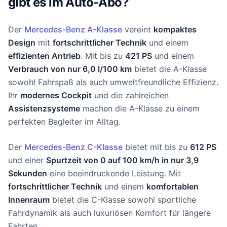
gibt es im Auto-Abo?
Der
Mercedes-Benz A-Klasse
vereint
kompaktes
Design
mit
fortschrittlicher Technik
und einem
effizienten Antrieb
. Mit bis zu
421 PS
und einem
Verbrauch von nur 6,0 l/100 km
bietet die A-Klasse
sowohl Fahrspaß als auch umweltfreundliche Effizienz.
Ihr
modernes Cockpit
und die zahlreichen
Assistenzsysteme
machen die A-Klasse zu einem
perfekten Begleiter im Alltag.
Der
Mercedes-Benz C-Klasse
bietet mit bis zu
612 PS
und einer
Spurtzeit von 0 auf 100 km/h in nur 3,9
Sekunden
eine beeindruckende Leistung. Mit
fortschrittlicher Technik
und einem
komfortablen
Innenraum
bietet die C-Klasse sowohl sportliche
Fahrdynamik als auch luxuriösen Komfort für längere
Fahrten.