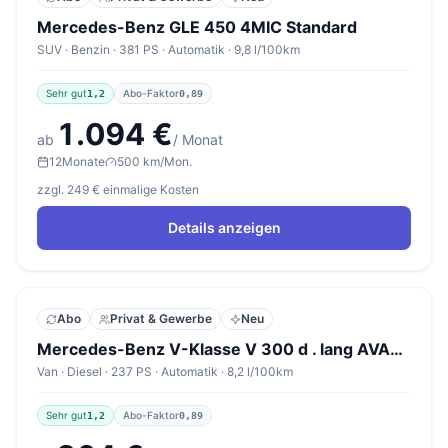
Mercedes-Benz GLE 450 4MIC Standard
SUV · Benzin · 381 PS · Automatik · 9,8 l/100km
Sehr gut
Abo-Faktor
1,2
0,89
1.094 €
ab
/ Monat
12
Monate
500 km/Mon.
zzgl. 249 € einmalige Kosten
Details anzeigen
Abo
Privat & Gewerbe
Neu
Mercedes-Benz V-Klasse V 300 d . lang AVANTGARDE
Van · Diesel · 237 PS · Automatik · 8,2 l/100km
Sehr gut
Abo-Faktor
1,2
0,89