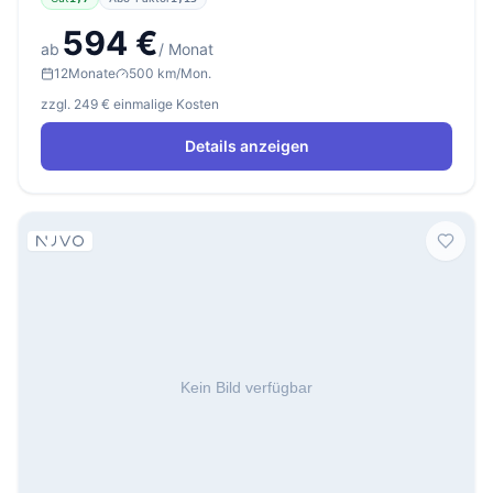
594 €
ab
/ Monat
12
Monate
500 km/Mon.
zzgl. 249 € einmalige Kosten
Details anzeigen