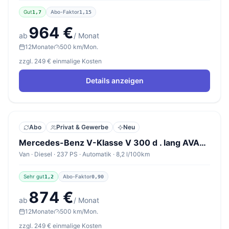
Gut
Abo-Faktor
1,7
1,15
964 €
ab
/ Monat
12
Monate
500 km/Mon.
zzgl. 249 € einmalige Kosten
Details anzeigen
Abo
Privat & Gewerbe
Neu
Mercedes-Benz V-Klasse V 300 d . lang AVANTGARDE
Van · Diesel · 237 PS · Automatik · 8,2 l/100km
Sehr gut
Abo-Faktor
1,2
0,90
874 €
ab
/ Monat
12
Monate
500 km/Mon.
zzgl. 249 € einmalige Kosten