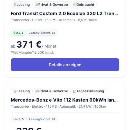
Leasing
Privat & Gewerbe
Gebraucht
Ford Transit Custom 2.0 Ecoblue 320 L2 Trend 9-S Kam
Transporter · Diesel · 150 PS · Automatik · 8,5 l/100km
Gut
Leasingfaktor
1,8
0,65
371 €
ab
/ Monat
60
Monate
5.000 km/J.
Details anzeigen
Leasing
Privat & Gewerbe
Tageszulassung
Mercedes-Benz e Vito 112 Kasten 60kWh lang Holz SHZ Klima 3-S
Transporter · Elektro · 115 PS · Automatik · 21,4 kWh/100km
Fair
Leasingfaktor
2,5
0,81