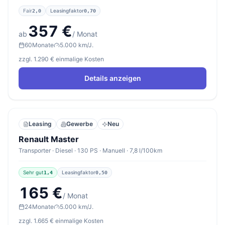
Fair
Leasingfaktor
2,0
0,70
357 €
ab
/ Monat
60
Monate
5.000 km/J.
zzgl. 1.290 € einmalige Kosten
Details anzeigen
Leasing
Gewerbe
Neu
Renault Master
Transporter · Diesel · 130 PS · Manuell · 7,8 l/100km
Sehr gut
Leasingfaktor
1,4
0,50
165 €
/ Monat
24
Monate
5.000 km/J.
zzgl. 1.665 € einmalige Kosten