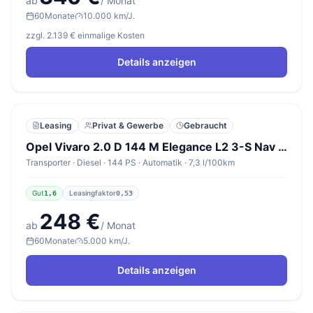
ab
/ Monat
60
Monate
10.000 km/J.
zzgl. 2.139 € einmalige Kosten
Details anzeigen
Leasing
Privat & Gewerbe
Gebraucht
Opel Vivaro 2.0 D 144 M Elegance L2 3-S Nav KeyL PDC
Transporter · Diesel · 144 PS · Automatik · 7,3 l/100km
Gut
Leasingfaktor
1,6
0,53
248 €
ab
/ Monat
60
Monate
5.000 km/J.
Details anzeigen