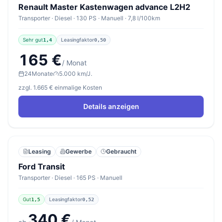
Renault Master Kastenwagen advance L2H2
Transporter · Diesel · 130 PS · Manuell · 7,8 l/100km
Sehr gut
Leasingfaktor
1,4
0,50
165 €
/ Monat
24
Monate
5.000 km/J.
zzgl. 1.665 € einmalige Kosten
Details anzeigen
Leasing
Gewerbe
Gebraucht
Ford Transit
Transporter · Diesel · 165 PS · Manuell
Gut
Leasingfaktor
1,5
0,52
340 €