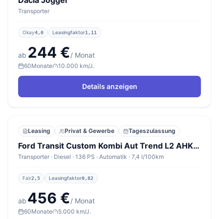
Dacia Jogger
Transporter
Okay
Leasingfaktor
4,0
1,11
244 €
ab
/ Monat
60
Monate
10.000 km/J.
Details anzeigen
Leasing
Privat & Gewerbe
Tageszulassung
Ford Transit Custom Kombi Aut Trend L2 AHK 5J-Gar 9-S
Transporter · Diesel · 136 PS · Automatik · 7,4 l/100km
Fair
Leasingfaktor
2,5
0,82
456 €
ab
/ Monat
60
Monate
5.000 km/J.