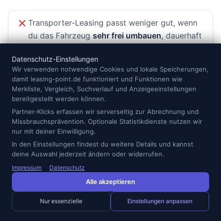
Transporter-Leasing passt weniger gut, wenn
du das Fahrzeug
sehr frei umbauen
, dauerhaft
behalten oder mit stark schwankender
Datenschutz-Einstellungen
Kilometerleistung nutzen möchtest.
Wir verwenden notwendige Cookies und lokale Speicherungen,
damit leasing-point.de funktioniert und Funktionen wie
Merkliste, Vergleich, Suchverlauf und Anzeigeeinstellungen
Transporter-Leasing oder Auto-
bereitgestellt werden können.
Abo?
Partner-Klicks erfassen wir serverseitig zur Abrechnung und
Missbrauchsprävention. Optionale Statistikdienste nutzen wir
nur mit deiner Einwilligung.
Das
Auto-Abo
ist eine Alternative, wenn du mehr
In den Einstellungen findest du weitere Details und kannst
Flexibilität möchtest oder ein Fahrzeug nur für einen
deine Auswahl jederzeit ändern oder widerrufen.
überschaubaren Zeitraum brauchst. Beim Auto-Abo
Impressum
Datenschutz
sind häufig Kosten wie Wartung, Versicherung und Kfz-
Alle akzeptieren
Steuer bereits enthalten. Dafür liegt die Monatsrate oft
höher als bei einem klassischen Leasingvertrag. Beim
Nur essenzielle
Einstellungen anpassen
Leasing ist die Rate meist schlanker, dafür musst du