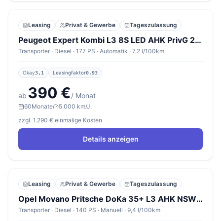
Leasing
Privat & Gewerbe
Tageszulassung
Peugeot Expert Kombi L3 8S LED AHK PrivG 2xKlima Nav Kam
Transporter · Diesel · 177 PS · Automatik · 7,2 l/100km
Okay
Leasingfaktor
3,1
0,93
390 €
ab
/ Monat
60
Monate
5.000 km/J.
zzgl. 1.290 € einmalige Kosten
Details anzeigen
Leasing
Privat & Gewerbe
Tageszulassung
Opel Movano Pritsche DoKa 35+ L3 AHK NSW AppleC Kam
Transporter · Diesel · 140 PS · Manuell · 9,4 l/100km