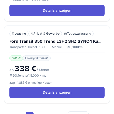
Details anzeigen
Leasing
Privat & Gewerbe
Tageszulassung
Ford Transit 350 Trend L3H2 SHZ SYNC4 Kam 3-S Temp
Transporter · Diesel · 130 PS · Manuell · 8,9 l/100km
Gut
Leasingfaktor
1,7
0,60
338 €
ab
/ Monat
60
Monate
5.000 km/J.
zzgl. 1.885 € einmalige Kosten
Details anzeigen