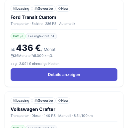
Leasing
Gewerbe
Neu
Ford Transit Custom
Transporter · Elektro · 286 PS · Automatik
Gut
Leasingfaktor
1,6
0,54
436 €
ab
/ Monat
36
Monate
5.000 km/J.
zzgl. 2.091 € einmalige Kosten
Details anzeigen
Leasing
Gewerbe
Neu
Volkswagen Crafter
Transporter · Diesel · 140 PS · Manuell · 8,5 l/100km
Gut
Leasingfaktor