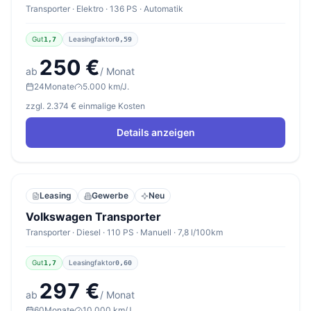
Transporter · Elektro · 136 PS · Automatik
Gut
Leasingfaktor
1,7
0,59
250 €
ab
/ Monat
24
Monate
5.000 km/J.
zzgl. 2.374 € einmalige Kosten
Details anzeigen
Leasing
Gewerbe
Neu
Volkswagen Transporter
Transporter · Diesel · 110 PS · Manuell · 7,8 l/100km
Gut
Leasingfaktor
1,7
0,60
297 €
ab
/ Monat
60
Monate
10.000 km/J.