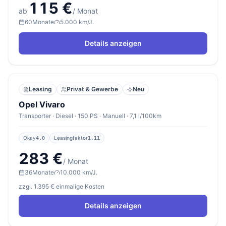
115 €
ab
/ Monat
60
Monate
5.000 km/J.
Details anzeigen
Leasing
Privat & Gewerbe
Neu
Opel Vivaro
Transporter · Diesel · 150 PS · Manuell · 7,1 l/100km
Okay
Leasingfaktor
4,0
1,11
283 €
/ Monat
36
Monate
10.000 km/J.
zzgl. 1.395 € einmalige Kosten
Details anzeigen