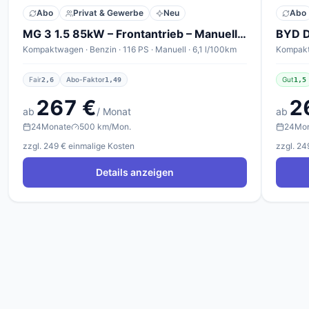
Abo
Privat & Gewerbe
Neu
Abo
MG 3 1.5 85kW – Frontantrieb – Manuell – ICE Standard
BYD D
Kompaktwagen · Benzin · 116 PS · Manuell · 6,1 l/100km
Fair
Abo-Faktor
Gut
2,6
1,49
1,5
267 €
2
ab
/ Monat
ab
24
Monate
500 km/Mon.
24
Mo
zzgl. 249 € einmalige Kosten
zzgl. 24
Details anzeigen