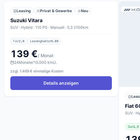
Leasing
Privat & Gewerbe
Neu
Suzuki Vitara
SUV · Hybrid · 110 PS · Manuell · 5,3 l/100km
Fair
Leasingfaktor
2,9
0,89
139 €
/ Monat
24
Monate
5.000 km/J.
zzgl. 1.469 € einmalige Kosten
Details anzeigen
Leas
Fiat 
SUV · Hy
Gut
1,5
13