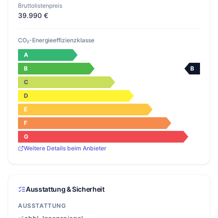
Bruttolistenpreis
39.990 €
CO₂-Energieeffizienzklasse
A
B
B
C
D
E
F
G
Weitere Details beim Anbieter
Ausstattung & Sicherheit
AUSSTATTUNG