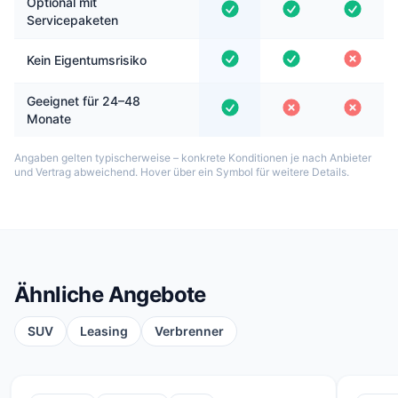
Optional mit
Servicepaketen
Kein Eigentumsrisiko
Geeignet für 24–48
Monate
Angaben gelten typischerweise – konkrete Konditionen je nach Anbieter
und Vertrag abweichend. Hover über ein Symbol für weitere Details.
Ähnliche Angebote
SUV
Leasing
Verbrenner