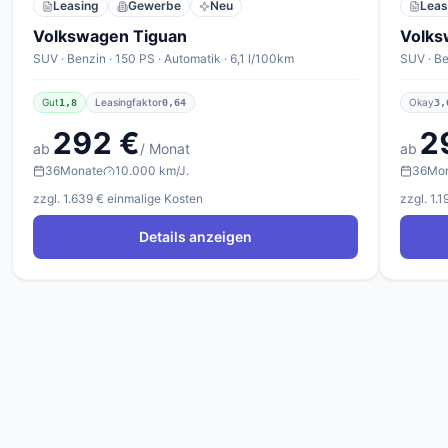
Leasing
Gewerbe
Neu
Leas
Volkswagen Tiguan
Volks
SUV · Benzin · 150 PS · Automatik · 6,1 l/100km
SUV · Be
Gut
Leasingfaktor
Okay
1,8
0,64
3,
292 €
2
ab
/ Monat
ab
36
Monate
10.000 km/J.
36
Mo
zzgl. 1.639 € einmalige Kosten
zzgl. 1.
Details anzeigen