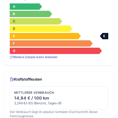
A
B
C
D
E
E
F
G
Weitere Details beim Anbieter
Kraftstoffkosten
MITTLERER VERBRAUCH
14,84 € / 100 km
2,249 €/l (E5 (Benzin), Tages-Ø)
Der Verbrauch liegt im absolut normalen Durchschnitt dieser
Fahrzeugklasse.