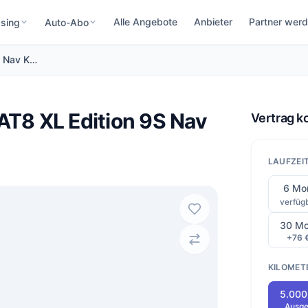
Alle Angebote
Anbieter
Partner wer
sing
Auto-Abo
Opel Zafira 2.2 D 180 AT8 XL Edition 9S Nav Kam SHZ
 AT8 XL Edition 9S Nav
Vertrag k
LAUFZEI
6 Mo
verfüg
30 Mo
+76 
KILOMET
5.000
Ausge