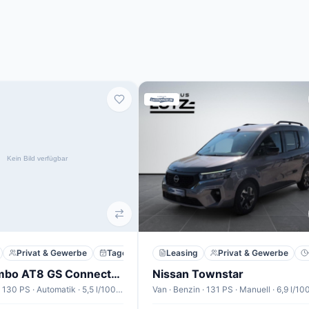
Privat & Gewerbe
Tageszulassung
Leasing
Privat & Gewerbe
Opel Combo AT8 GS Connect+P Nav 2xPDC Keyl Klimaaut
Nissan Townstar
Van · Diesel · 130 PS · Automatik · 5,5 l/100km
Van · Benzin · 131 PS · Manuell · 6,9 l/1