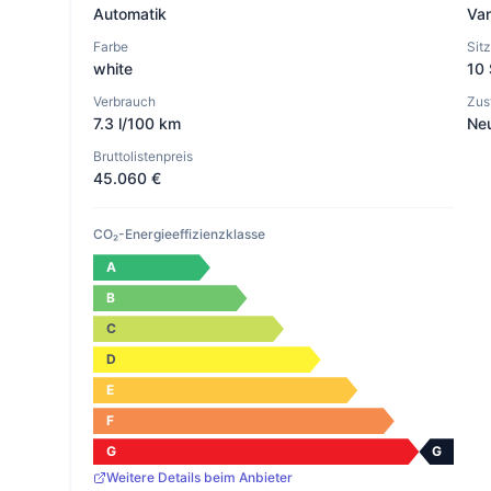
Automatik
Va
Farbe
Sit
white
10 
Verbrauch
Zus
7.3 l/100 km
Ne
Bruttolistenpreis
45.060 €
CO₂-Energieeffizienzklasse
A
B
C
D
E
F
G
G
Weitere Details beim Anbieter