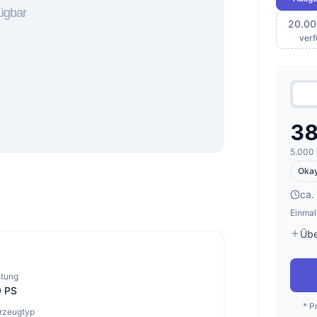
20.00
ver
38
5.000 
Oka
ca.
Einmal
Übe
stung
9 PS
* P
rzeugtyp