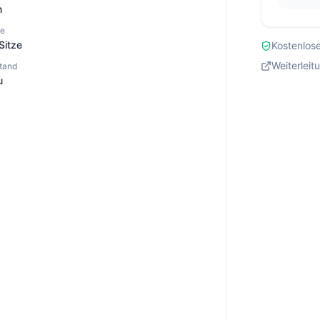
n
ze
Sitze
Kostenlose
Weiterleit
tand
u