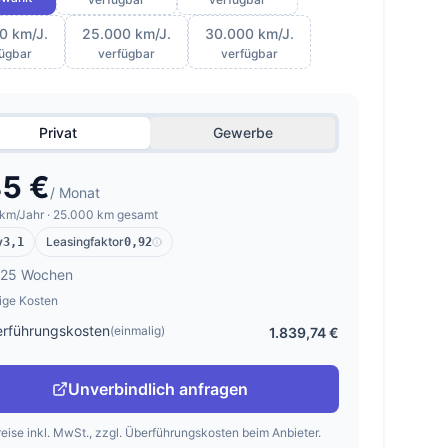
0 km/J.
25.000 km/J.
30.000 km/J.
fügbar
verfügbar
verfügbar
Privat
Gewerbe
5 €
/ Monat
km/Jahr · 25.000 km gesamt
y
Leasingfaktor
3,1
0,92
 25 Wochen
ige Kosten
rführungskosten
(einmalig)
1.839,74 €
Unverbindlich anfragen
reise inkl. MwSt., zzgl. Überführungskosten beim Anbieter.