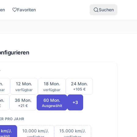
den
Favoriten
Suchen
onfigurieren
T
n.
12 Mon.
18 Mon.
24 Mon.
+105 €
bar
verfügbar
verfügbar
n.
36 Mon.
60 Mon.
+3
€
+21 €
Ausgewählt
ER PRO JAHR
 km/J.
10.000 km/J.
15.000 km/J.
wählt
verfügbar
verfügbar