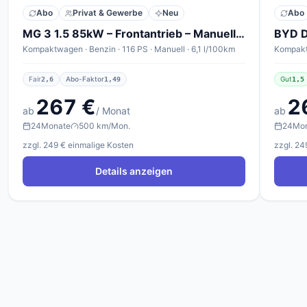
Abo
Privat & Gewerbe
Neu
Abo
MG 3 1.5 85kW – Frontantrieb – Manuell – ICE Standard
BYD D
Kompaktwagen · Benzin · 116 PS · Manuell · 6,1 l/100km
Fair
Abo-Faktor
Gut
2,6
1,49
1,5
267 €
2
ab
/ Monat
ab
24
Monate
500 km/Mon.
24
Mo
zzgl. 249 € einmalige Kosten
zzgl. 24
Details anzeigen