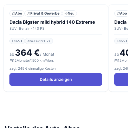
Abo
Privat & Gewerbe
Neu
Abo
Dacia Bigster mild hybrid 140 Extreme
Dacia
SUV · Benzin · 140 PS
SUV · Be
Fair
Abo-Faktor
Fair
2,1
1,27
2,1
364 €
4
ab
/ Monat
ab
12
Monate
500 km/Mon.
12
Mon
zzgl. 249 € einmalige Kosten
zzgl. 24
Details anzeigen