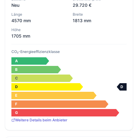
Neu
29.720 €
Länge
Breite
4570 mm
1813 mm
Höhe
1705 mm
CO₂-Energieeffizienzklasse
A
B
C
D
D
E
F
G
Weitere Details beim Anbieter