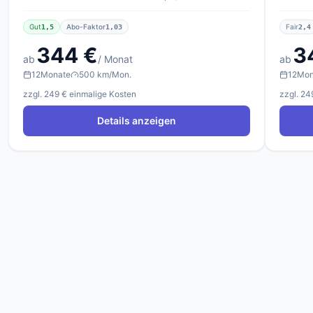
Gut
Abo-Faktor
Fair
1,5
1,03
2,4
344 €
3
ab
/ Monat
ab
12
Monate
500 km/Mon.
12
Mon
zzgl. 249 € einmalige Kosten
zzgl. 24
Details anzeigen