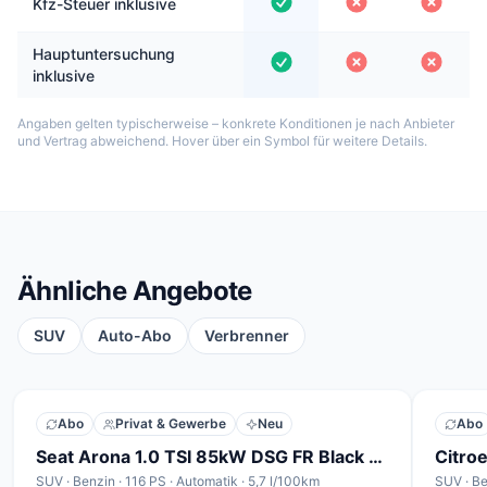
Kfz-Steuer inklusive
Hauptuntersuchung
inklusive
Angaben gelten typischerweise – konkrete Konditionen je nach Anbieter
und Vertrag abweichend. Hover über ein Symbol für weitere Details.
Ähnliche Angebote
SUV
Auto-Abo
Verbrenner
Abo
Privat & Gewerbe
Neu
Abo
Seat Arona 1.0 TSI 85kW DSG FR Black Edition
SUV · Benzin · 116 PS · Automatik · 5,7 l/100km
SUV · Be