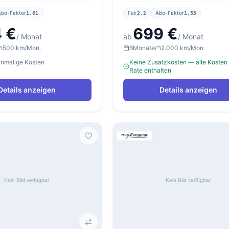
Abo-Faktor
Fair
Abo-Faktor
1,61
2,2
1,53
 €
699 €
/ Monat
ab
/ Monat
500 km/Mon.
6
Monate
2.000 km/Mon.
einmalige Kosten
Keine Zusatzkosten — alle Kosten 
Rate enthalten
Details anzeigen
Details anzeigen