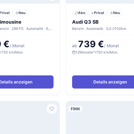
Privat
Neu
Abo
Privat
Neu
Limousine
Audi Q3 SB
Limousine · Benzin · 299 PS · Automatik · 6,0 l/100km
Benzin · Automatik · 5,0 l/100km
 €
739 €
/ Monat
ab
/ Monat
750 km/Mon.
12
Monate
750 km/Mon.
Details anzeigen
Details anzeigen