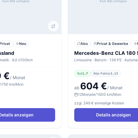
Privat
Neu
Abo
Privat & Gewerbe
ssland
matik · 9,0 l/100km
 €
Gut
Abo-Faktor
1,7
1,13
/ Monat
604 €
750 km/Mon.
ab
/ Monat
12
Monate
500 km/Mon.
zzgl. 249 € einmalige Kosten
Details anzeigen
Details anzeigen