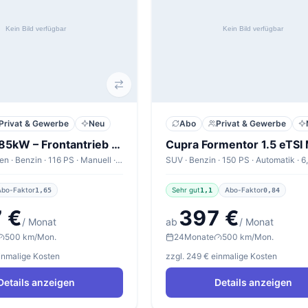
Privat & Gewerbe
Neu
Abo
Privat & Gewerbe
MG 3 1.5 85kW – Frontantrieb – Manuell – ICE Standard
Kompaktwagen · Benzin · 116 PS · Manuell · 6,1 l/100km
Abo-Faktor
Sehr gut
Abo-Faktor
1,65
1,1
0,84
 €
397 €
/ Monat
ab
/ Monat
500 km/Mon.
24
Monate
500 km/Mon.
einmalige Kosten
zzgl. 249 € einmalige Kosten
Details anzeigen
Details anzeigen