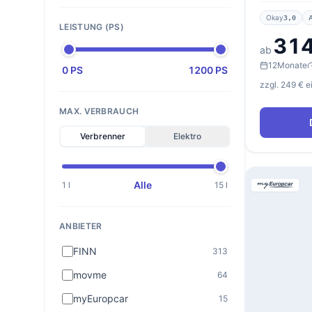
Okay
3,0
LEISTUNG (PS)
314
ab
12
Monate
0 PS
1200 PS
zzgl. 249 € 
MAX. VERBRAUCH
Verbrenner
Elektro
Alle
1 l
15 l
ANBIETER
FINN
313
movme
64
myEuropcar
15