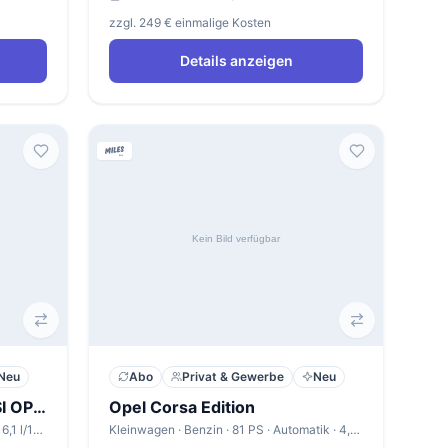
zzgl. 249 € einmalige Kosten
Details anzeigen
Neu
Abo
Privat & Gewerbe
Neu
VW T-Roc Cabriolet 1,5 TSI OPF DSG ENERGY
Opel Corsa Edition
Cabrio · Benzin · 150 PS · Automatik · 6,1 l/100km
Kleinwagen · Benzin · 81 PS · Automatik · 4,5 l/100km