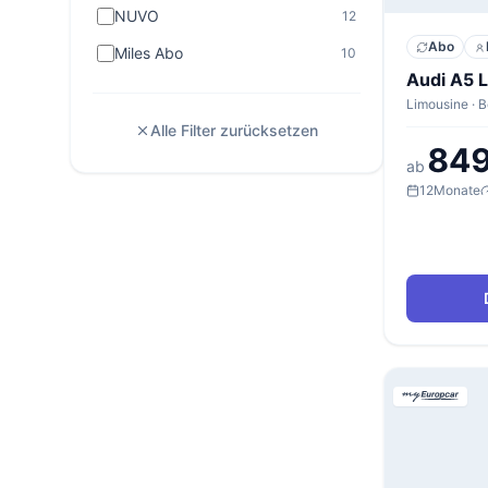
NUVO
12
Abo
Miles Abo
10
Audi A5 
Alle Filter zurücksetzen
849
ab
12
Monate