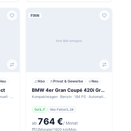
Neu
Abo
Privat & Gewerbe
Neu
ect
BMW 4er Gran Coupé 420i Gran Coupé A M Sportpaket Pro
Kompaktwagen · Benzin · 90 PS · Manuell · 5,6 l/100km
Kompaktwagen · Benzin · 184 PS · Automatik · 6,9 l/100km
Gut
Abo-Faktor
1,7
1,10
764 €
ab
/ Monat
12
Monate
500 km/Mon.