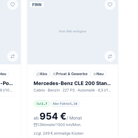
Neu
Abo
Privat & Gewerbe
Neu
Nissan X-TRAIL 1.5 VC-T e-Power e-4ORCE TEKNA+
Mercedes-Benz CLE 200 Standard
SUV · Benzin · 213 PS · Automatik · 6,6 l/100km
Cabrio · Benzin · 227 PS · Automatik · 6,5 l/100km
Gut
Abo-Faktor
1,7
1,16
954 €
ab
/ Monat
12
Monate
500 km/Mon.
zzgl. 249 € einmalige Kosten