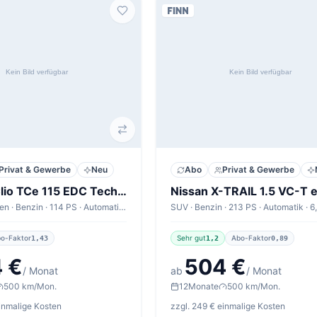
Privat & Gewerbe
Neu
Abo
Privat & Gewerbe
Renault Clio TCe 115 EDC Techno
Kompaktwagen · Benzin · 114 PS · Automatik · 5,2 l/100km
o-Faktor
Sehr gut
Abo-Faktor
1,43
1,2
0,89
 €
504 €
/ Monat
ab
/ Monat
500 km/Mon.
12
Monate
500 km/Mon.
einmalige Kosten
zzgl. 249 € einmalige Kosten