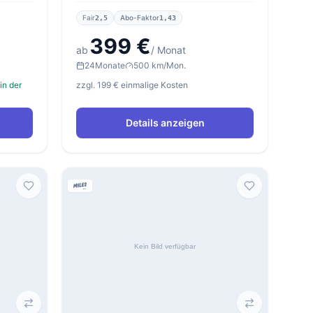
Fair
Abo-Faktor
2,5
1,43
399 €
ab
/ Monat
24
Monate
500 km/Mon.
in der
zzgl. 199 € einmalige Kosten
Details anzeigen