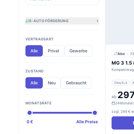
E-AUTO FÖRDERUNG
VERTRAGSART
Alle
Privat
Gewerbe
Abo
ZUSTAND
Alle
Neu
Gebraucht
Okay
3,1
297
ab
24
Monate
MONATSRATE
zzgl. 249 € 
0 €
Alle Preise