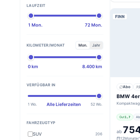
LAUFZEIT
1 Mon.
72 Mon.
KILOMETER/MONAT
Mon.
Jahr
0 km
8.400 km
VERFÜGBAR IN
Abo
Alle Lieferzeiten
1 Wo.
52 Wo.
Gut
Ab
1,7
FAHRZEUGTYP
754
ab
SUV
206
12
Monate