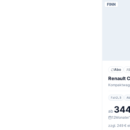
Abo
Fair
Ab
2,5
344
ab
12
Monate
zzgl. 249 € 