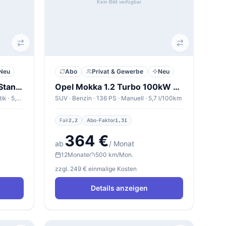
Neu
Abo
Privat & Gewerbe
Neu
Mercedes-Benz CLA 180 Standard
Opel Mokka 1.2 Turbo 100kW Edition
Limousine · Benzin · 136 PS · Automatik · 5,0 l/100km
SUV · Benzin · 136 PS · Manuell · 5,7 l/100km
Fair
Abo-Faktor
2,2
1,31
364 €
ab
/ Monat
12
Monate
500 km/Mon.
zzgl. 249 € einmalige Kosten
Details anzeigen