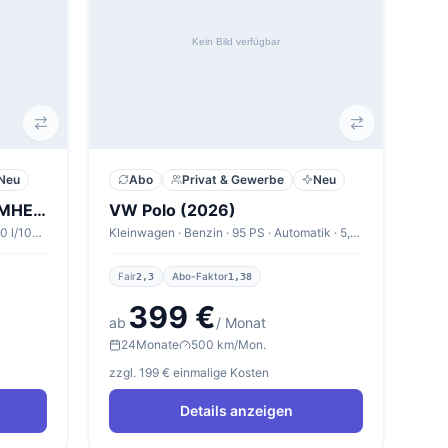
Neu
Abo
Privat & Gewerbe
Neu
Cupra Formentor 1.5 eTSI MHEV 110kW DSG V1
VW Polo (2026)
SUV · Benzin · 150 PS · Automatik · 6,0 l/100km
Kleinwagen · Benzin · 95 PS · Automatik · 5,5 l/100km
Fair
Abo-Faktor
2,3
1,38
399 €
ab
/ Monat
24
Monate
500 km/Mon.
zzgl. 199 € einmalige Kosten
Details anzeigen