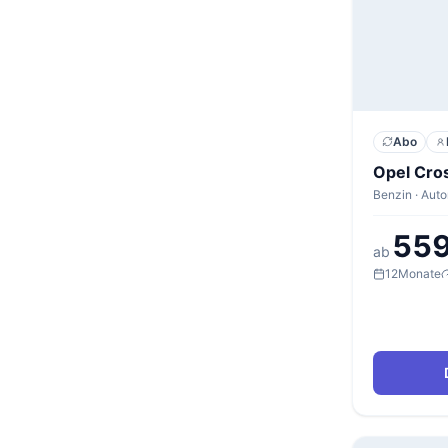
Abo
Opel Cro
Benzin · Auto
559
ab
12
Monate