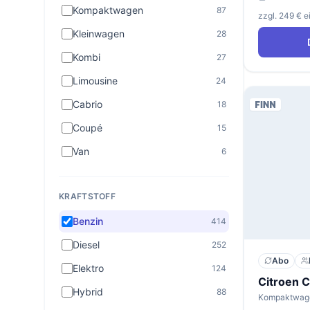
Kompaktwagen
87
zzgl. 249 € 
Kleinwagen
28
Kombi
27
Limousine
24
Cabrio
18
Coupé
15
Van
6
KRAFTSTOFF
Benzin
414
Diesel
252
Abo
Elektro
124
Hybrid
88