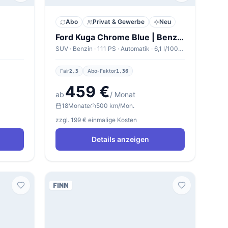
Abo
Privat & Gewerbe
Neu
Ford Kuga Chrome Blue | Benzin | Manual
SUV · Benzin · 111 PS · Automatik · 6,1 l/100km
Fair
Abo-Faktor
2,3
1,36
459 €
ab
/ Monat
18
Monate
500 km/Mon.
zzgl. 199 € einmalige Kosten
Details anzeigen