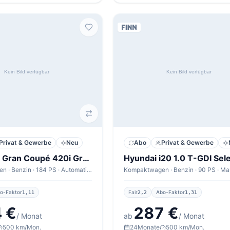
Privat & Gewerbe
Neu
Abo
Privat & Gewerbe
BMW 4er Gran Coupé 420i Gran Coupé A M Sportpaket Pro
Hyundai i20 1.0 T-GDI Sel
Kompaktwagen · Benzin · 184 PS · Automatik · 6,9 l/100km
o-Faktor
Fair
Abo-Faktor
1,11
2,2
1,31
 €
287 €
/ Monat
ab
/ Monat
500 km/Mon.
24
Monate
500 km/Mon.