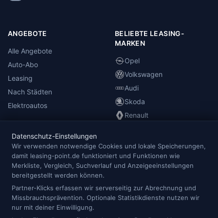
ANGEBOTE
BELIEBTE LEASING-
MARKEN
Alle Angebote
Opel
Auto-Abo
Volkswagen
Leasing
Audi
Nach Städten
Skoda
Elektroautos
Renault
Datenschutz-Einstellungen
INFORMATIONEN
Wir verwenden notwendige Cookies und lokale Speicherungen,
damit leasing-point.de funktioniert und Funktionen wie
Anbieterübersicht
Merkliste, Vergleich, Suchverlauf und Anzeigeeinstellungen
Blog
bereitgestellt werden können.
Redaktion
Partner-Klicks erfassen wir serverseitig zur Abrechnung und
Missbrauchsprävention. Optionale Statistikdienste nutzen wir
Impressum
nur mit deiner Einwilligung.
Datenschutz