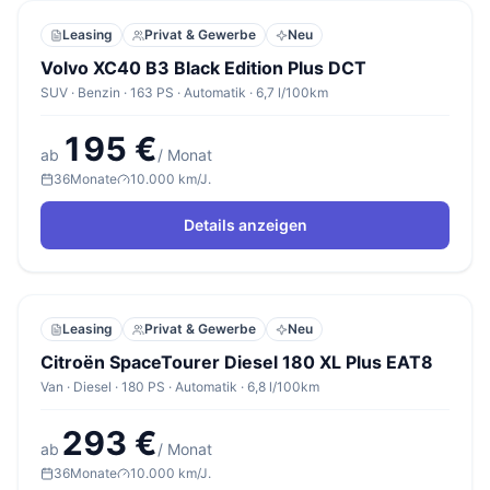
Leasing
Privat & Gewerbe
Neu
Volvo XC40 B3 Black Edition Plus DCT
SUV · Benzin · 163 PS · Automatik · 6,7 l/100km
195 €
ab
/ Monat
36
Monate
10.000 km/J.
Details anzeigen
Leasing
Privat & Gewerbe
Neu
Citroën SpaceTourer Diesel 180 XL Plus EAT8
Van · Diesel · 180 PS · Automatik · 6,8 l/100km
293 €
ab
/ Monat
36
Monate
10.000 km/J.