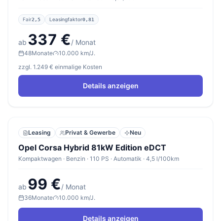
Fair
Leasingfaktor
2,5
0,81
337 €
ab
/ Monat
48
Monate
10.000 km/J.
zzgl. 1.249 € einmalige Kosten
Details anzeigen
Leasing
Privat & Gewerbe
Neu
Opel Corsa Hybrid 81kW Edition eDCT
Kompaktwagen · Benzin · 110 PS · Automatik · 4,5 l/100km
99 €
ab
/ Monat
36
Monate
10.000 km/J.
Details anzeigen