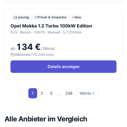
Leasing
Privat & Gewerbe
Neu
Opel Mokka 1.2 Turbo 100kW Edition
SUV · Benzin · 136 PS · Manuell · 5,7 l/100km
134 €
ab
/ Monat
36
Monate
10.000 km/J.
Details anzeigen
…
1
2
3
248
Weiter
Alle Anbieter im Vergleich