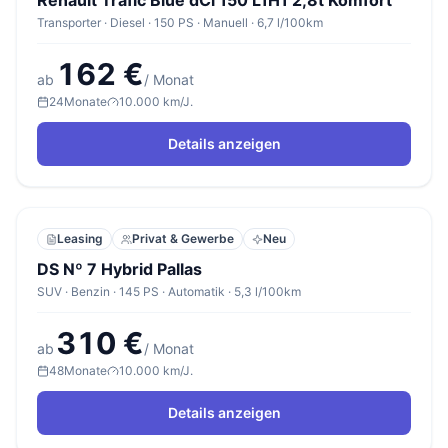
Renault Trafic Blue dCi 150 L1H1 2,8t Komfort
Transporter · Diesel · 150 PS · Manuell · 6,7 l/100km
162 €
ab
/ Monat
24
Monate
10.000 km/J.
Details anzeigen
Leasing
Privat & Gewerbe
Neu
DS Nº 7 Hybrid Pallas
SUV · Benzin · 145 PS · Automatik · 5,3 l/100km
310 €
ab
/ Monat
48
Monate
10.000 km/J.
Details anzeigen