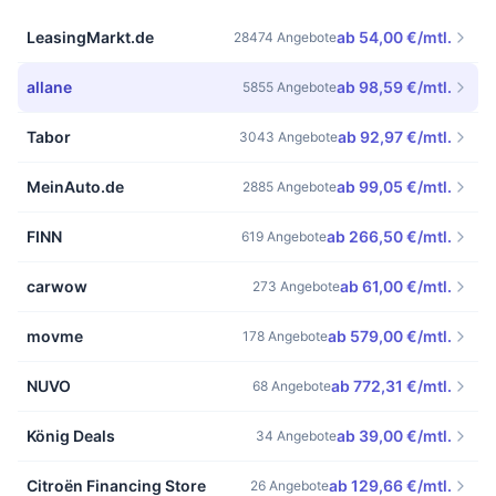
LeasingMarkt.de
ab 54,00 €/mtl.
28474 Angebote
allane
ab 98,59 €/mtl.
5855 Angebote
Tabor
ab 92,97 €/mtl.
3043 Angebote
MeinAuto.de
ab 99,05 €/mtl.
2885 Angebote
FINN
ab 266,50 €/mtl.
619 Angebote
carwow
ab 61,00 €/mtl.
273 Angebote
movme
ab 579,00 €/mtl.
178 Angebote
NUVO
ab 772,31 €/mtl.
68 Angebote
König Deals
ab 39,00 €/mtl.
34 Angebote
Citroën Financing Store
ab 129,66 €/mtl.
26 Angebote