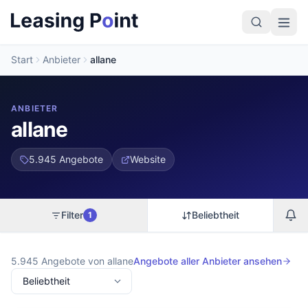
Start
Anbieter
allane
ANBIETER
allane
5.945
Angebote
Website
Filter
Beliebtheit
1
5.945
Angebote von allane
Angebote aller Anbieter ansehen