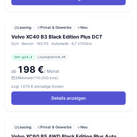
Leasing
Privat & Gewerbe
Neu
Volvo XC40 B3 Black Edition Plus DCT
SUV · Benzin · 163 PS · Automatik · 6,7 l/100km
Sehr gut
Leasingfaktor
1,2
0,44
198 €
ab
/ Monat
36
Monate
10.000 km/J.
zzgl. 1.070 € einmalige Kosten
Details anzeigen
Leasing
Privat & Gewerbe
Neu
Volvo XC60 B5 AWD Black Edition Plus Auto