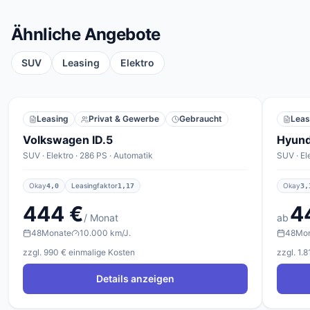
Ähnliche Angebote
SUV
Leasing
Elektro
Leasing
Privat & Gewerbe
Gebraucht
Leas
Volkswagen ID.5
Hyund
SUV · Elektro · 286 PS · Automatik
SUV · El
Okay
Leasingfaktor
Okay
4,0
1,17
3,
444 €
4
/ Monat
ab
48
Monate
10.000 km/J.
48
Mo
zzgl. 990 € einmalige Kosten
zzgl. 1.
Details anzeigen