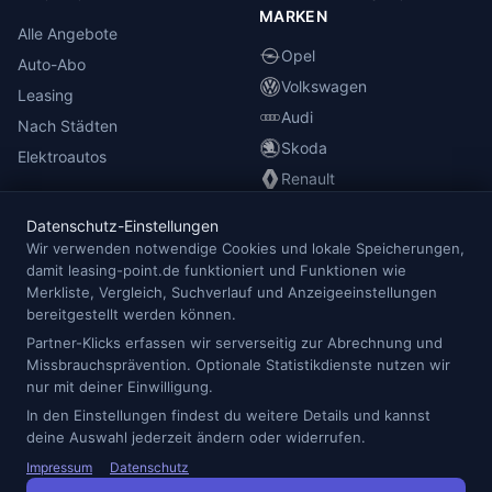
MARKEN
Alle Angebote
Opel
Auto-Abo
Volkswagen
Leasing
Audi
Nach Städten
Skoda
Elektroautos
Renault
Datenschutz-Einstellungen
INFORMATIONEN
Wir verwenden notwendige Cookies und lokale Speicherungen,
damit leasing-point.de funktioniert und Funktionen wie
Anbieterübersicht
Merkliste, Vergleich, Suchverlauf und Anzeigeeinstellungen
Blog
bereitgestellt werden können.
Redaktion
Partner-Klicks erfassen wir serverseitig zur Abrechnung und
Missbrauchsprävention. Optionale Statistikdienste nutzen wir
Impressum
nur mit deiner Einwilligung.
Datenschutz
In den Einstellungen findest du weitere Details und kannst
Cookie-Einstellungen
deine Auswahl jederzeit ändern oder widerrufen.
Impressum
Datenschutz