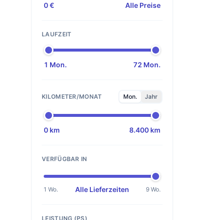
0 €
Alle Preise
LAUFZEIT
1 Mon.
72 Mon.
KILOMETER/MONAT
Mon.
Jahr
0 km
8.400 km
VERFÜGBAR IN
Alle Lieferzeiten
1 Wo.
9 Wo.
LEISTUNG (PS)