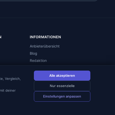
N
INFORMATIONEN
Anbieterübersicht
Blog
Redaktion
Impressum
Datenschutz
Alle akzeptieren
e, Vergleich,
Cookie-Einstellungen
Nur essenzielle
mit deiner
Einstellungen anpassen
., Laufzeit- und km-Paket-abhängig. Details beim jeweiligen Anbieter.