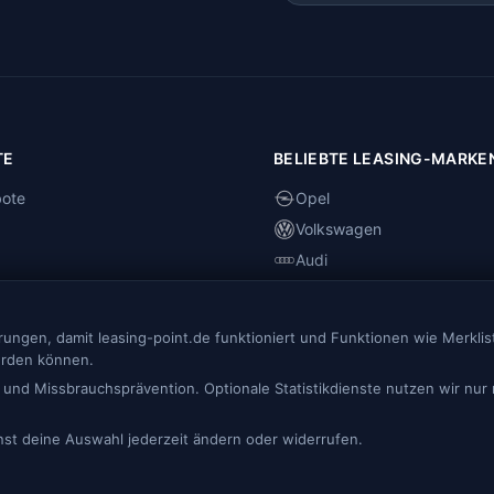
TE
BELIEBTE LEASING-MARKE
bote
Opel
Volkswagen
Audi
dten
Skoda
os
Renault
ngen, damit leasing-point.de funktioniert und Funktionen wie Merklist
erden können.
 und Missbrauchsprävention. Optionale Statistikdienste nutzen wir nur 
nnst deine Auswahl jederzeit ändern oder widerrufen.
* Preise inkl. MwSt