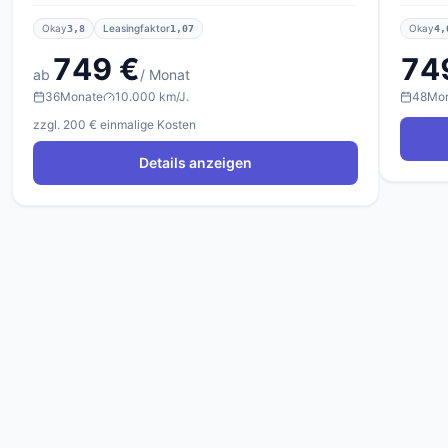
Okay
Leasingfaktor
Okay
3,8
1,07
4,
749 €
74
ab
/ Monat
36
Monate
10.000 km/J.
48
Mo
zzgl. 200 € einmalige Kosten
Details anzeigen