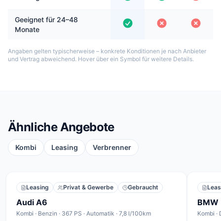
Geeignet für 24–48
Monate
Angaben gelten typischerweise – konkrete Konditionen je nach Anbieter
und Vertrag abweichend. Hover über ein Symbol für weitere Details.
Ähnliche Angebote
Kombi
Leasing
Verbrenner
Leasing
Privat & Gewerbe
Gebraucht
Leas
Audi A6
BMW 
Kombi · Benzin · 367 PS · Automatik · 7,8 l/100km
Kombi · 