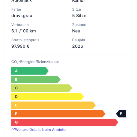
Automatik
Kombi
Farbe
Sitze
dravitgrau
5 Sitze
Verbrauch
Zustand
6.1 l/100 km
Neu
Bruttolistenpreis
Baujahr
97.990 €
2026
CO₂-Energieeffizienzklasse
A
B
C
D
E
F
F
G
Weitere Details beim Anbieter