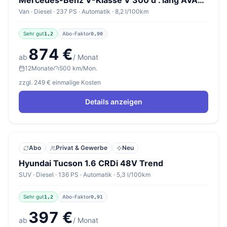
Mercedes-Benz V-Klasse V 300 d . lang AVANTGARDE
Van · Diesel · 237 PS · Automatik · 8,2 l/100km
Sehr gut
Abo-Faktor
1,2
0,90
874 €
ab
/ Monat
12
Monate
500 km/Mon.
zzgl. 249 € einmalige Kosten
Details anzeigen
Abo
Privat & Gewerbe
Neu
Hyundai Tucson 1.6 CRDi 48V Trend
SUV · Diesel · 136 PS · Automatik · 5,3 l/100km
Sehr gut
Abo-Faktor
1,2
0,91
397 €
ab
/ Monat