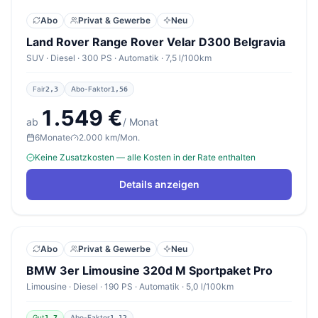
Abo
Privat & Gewerbe
Neu
Land Rover Range Rover Velar D300 Belgravia
SUV · Diesel · 300 PS · Automatik · 7,5 l/100km
Fair
Abo-Faktor
2,3
1,56
1.549 €
ab
/ Monat
6
Monate
2.000 km/Mon.
Keine Zusatzkosten — alle Kosten in der Rate enthalten
Details anzeigen
Abo
Privat & Gewerbe
Neu
BMW 3er Limousine 320d M Sportpaket Pro
Limousine · Diesel · 190 PS · Automatik · 5,0 l/100km
Gut
Abo-Faktor
1,7
1,12