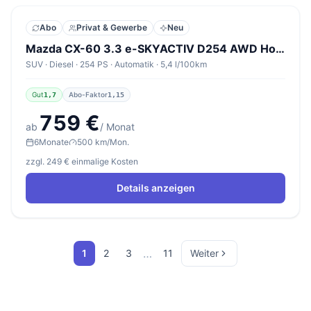
Abo
Privat & Gewerbe
Neu
Mazda CX-60 3.3 e-SKYACTIV D254 AWD Homura Plus
SUV · Diesel · 254 PS · Automatik · 5,4 l/100km
Gut
Abo-Faktor
1,7
1,15
759 €
ab
/ Monat
6
Monate
500 km/Mon.
zzgl. 249 € einmalige Kosten
Details anzeigen
…
1
2
3
11
Weiter