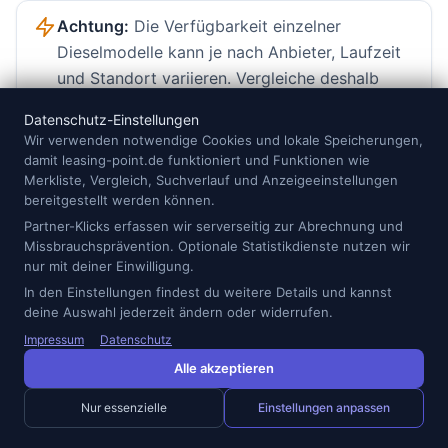
Achtung:
Die Verfügbarkeit einzelner
Dieselmodelle kann je nach Anbieter, Laufzeit
und Standort variieren. Vergleiche deshalb
nicht nur den Preis, sondern auch Lieferzeit
Datenschutz-Einstellungen
und Vertragsdetails.
Wir verwenden notwendige Cookies und lokale Speicherungen,
damit leasing-point.de funktioniert und Funktionen wie
Merkliste, Vergleich, Suchverlauf und Anzeigeeinstellungen
Aktuelle günstige Diesel-Fahrzeuge im Auto-Abo im
bereitgestellt werden können.
Überblick:
Partner-Klicks erfassen wir serverseitig zur Abrechnung und
Missbrauchsprävention. Optionale Statistikdienste nutzen wir
nur mit deiner Einwilligung.
Peugeot 308 · ab 374 €/Monat · ab 12 Mon.
In den Einstellungen findest du weitere Details und kannst
Opel Astra Sports Tourer · ab 374 €/Monat · ab 12
deine Auswahl jederzeit ändern oder widerrufen.
Mon.
Impressum
Datenschutz
Opel Astra Sports Tourer · ab 394 €/Monat · ab 12
Alle akzeptieren
Mon.
Nur essenzielle
Einstellungen anpassen
Hyundai Tucson · ab 397 €/Monat · ab 6 Mon.
Hyundai Tucson · ab 397 €/Monat · ab 6 Mon.