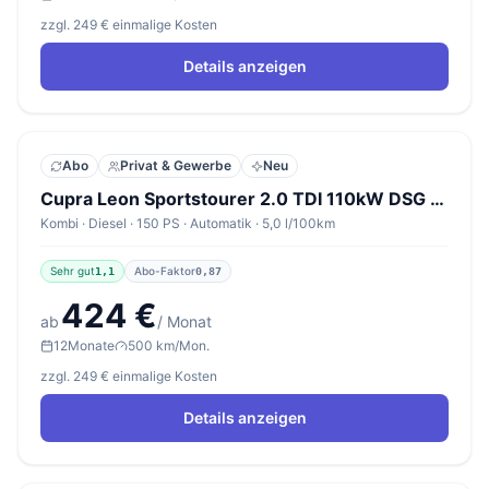
zzgl. 249 € einmalige Kosten
Details anzeigen
Abo
Privat & Gewerbe
Neu
Cupra Leon Sportstourer 2.0 TDI 110kW DSG Sportstourer V1
Kombi · Diesel · 150 PS · Automatik · 5,0 l/100km
Sehr gut
Abo-Faktor
1,1
0,87
424 €
ab
/ Monat
12
Monate
500 km/Mon.
zzgl. 249 € einmalige Kosten
Details anzeigen