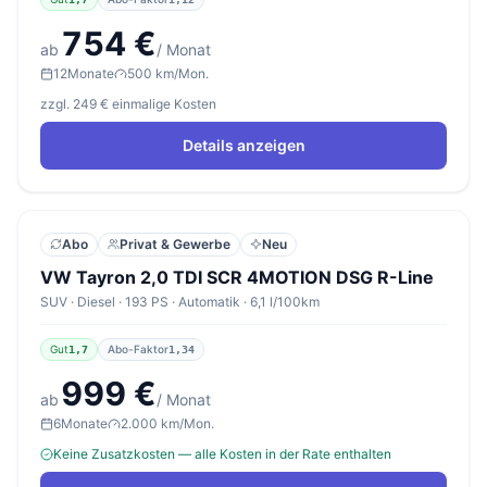
754 €
ab
/ Monat
12
Monate
500 km/Mon.
zzgl. 249 € einmalige Kosten
Details anzeigen
Abo
Privat & Gewerbe
Neu
VW Tayron 2,0 TDI SCR 4MOTION DSG R-Line
SUV · Diesel · 193 PS · Automatik · 6,1 l/100km
Gut
Abo-Faktor
1,7
1,34
999 €
ab
/ Monat
6
Monate
2.000 km/Mon.
Keine Zusatzkosten — alle Kosten in der Rate enthalten