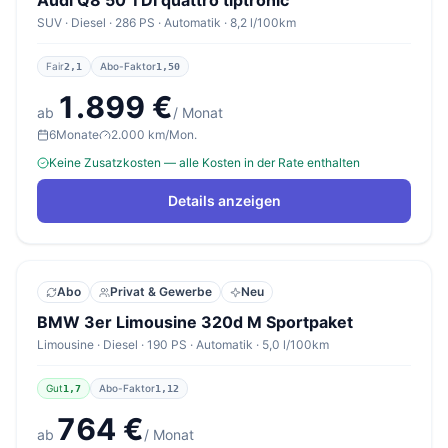
Audi Q8 50 TDI quattro tiptronic
SUV · Diesel · 286 PS · Automatik · 8,2 l/100km
Fair
Abo-Faktor
2,1
1,50
1.899 €
ab
/ Monat
6
Monate
2.000 km/Mon.
Keine Zusatzkosten — alle Kosten in der Rate enthalten
Details anzeigen
Abo
Privat & Gewerbe
Neu
BMW 3er Limousine 320d M Sportpaket
Limousine · Diesel · 190 PS · Automatik · 5,0 l/100km
Gut
Abo-Faktor
1,7
1,12
764 €
ab
/ Monat