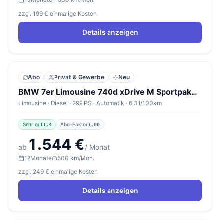
zzgl. 199 € einmalige Kosten
Details anzeigen
Abo
Privat & Gewerbe
Neu
BMW 7er Limousine 740d xDrive M Sportpaket Pro
Limousine · Diesel · 299 PS · Automatik · 6,3 l/100km
Sehr gut
Abo-Faktor
1,4
1,00
1.544 €
ab
/ Monat
12
Monate
500 km/Mon.
zzgl. 249 € einmalige Kosten
Details anzeigen