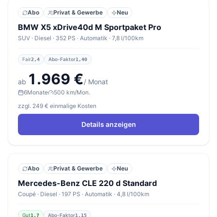
Abo
Privat & Gewerbe
Neu
BMW X5 xDrive40d M Sportpaket Pro
SUV · Diesel · 352 PS · Automatik · 7,8 l/100km
Fair
Abo-Faktor
2,4
1,40
1.969 €
ab
/ Monat
6
Monate
500 km/Mon.
zzgl. 249 € einmalige Kosten
Details anzeigen
Abo
Privat & Gewerbe
Neu
Mercedes-Benz CLE 220 d Standard
Coupé · Diesel · 197 PS · Automatik · 4,8 l/100km
Gut
Abo-Faktor
1,7
1,15