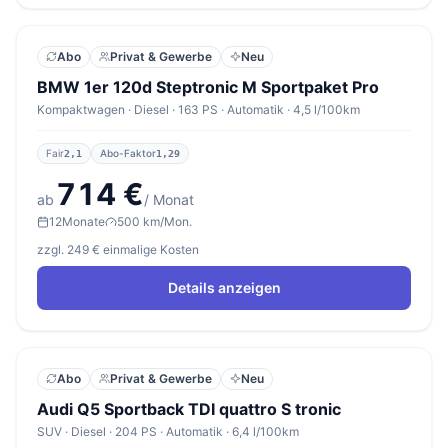
Abo
Privat & Gewerbe
Neu
BMW 1er 120d Steptronic M Sportpaket Pro
Kompaktwagen · Diesel · 163 PS · Automatik · 4,5 l/100km
Fair
Abo-Faktor
2,1
1,29
714 €
ab
/ Monat
12
Monate
500 km/Mon.
zzgl. 249 € einmalige Kosten
Details anzeigen
Abo
Privat & Gewerbe
Neu
Audi Q5 Sportback TDI quattro S tronic
SUV · Diesel · 204 PS · Automatik · 6,4 l/100km