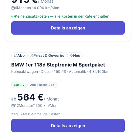
/ Monat
6
Monate
4.000 km/Mon.
Keine Zusatzkosten — alle Kosten in der Rate enthalten
Details anzeigen
Abo
Privat & Gewerbe
Neu
BMW 1er 118d Steptronic M Sportpaket
Kompaktwagen · Diesel · 150 PS · Automatik · 4,8 l/100km
Gut
Abo-Faktor
1,7
1,15
564 €
ab
/ Monat
12
Monate
500 km/Mon.
zzgl. 249 € einmalige Kosten
Details anzeigen