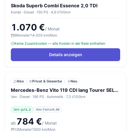
Skoda Superb Combi Essence 2,0 TDI
Kombi · Diesel · 150 PS · 4,9 l/100km
1.070 €
/ Monat
6
Monate
4.000 km/Mon.
Keine Zusatzkosten — alle Kosten in der Rate enthalten
Details anzeigen
Abo
Privat & Gewerbe
Neu
Mercedes-Benz Vito 119 CDI lang Tourer SELECT
Van · Diesel · 190 PS · Automatik · 7,3 l/100km
Sehr gut
Abo-Faktor
1,2
0,90
784 €
ab
/ Monat
12
Monate
500 km/Mon.