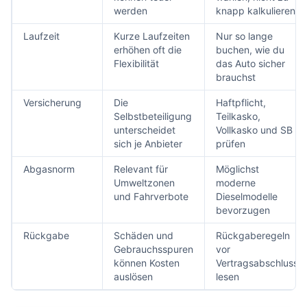
werden
knapp kalkulieren
Laufzeit
Kurze Laufzeiten
Nur so lange
erhöhen oft die
buchen, wie du
Flexibilität
das Auto sicher
brauchst
Versicherung
Die
Haftpflicht,
Selbstbeteiligung
Teilkasko,
unterscheidet
Vollkasko und SB
sich je Anbieter
prüfen
Abgasnorm
Relevant für
Möglichst
Umweltzonen
moderne
und Fahrverbote
Dieselmodelle
bevorzugen
Rückgabe
Schäden und
Rückgaberegeln
Gebrauchsspuren
vor
können Kosten
Vertragsabschluss
auslösen
lesen