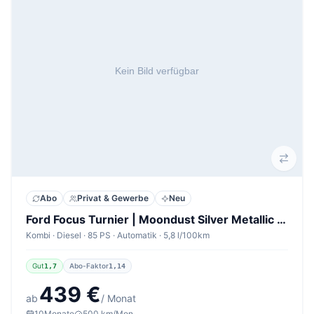
Abo
Privat & Gewerbe
Neu
Ford Focus Turnier | Moondust Silver Metallic Diesel
Kombi · Diesel · 85 PS · Automatik · 5,8 l/100km
Gut
Abo-Faktor
1,7
1,14
439 €
ab
/ Monat
10
Monate
500 km/Mon.