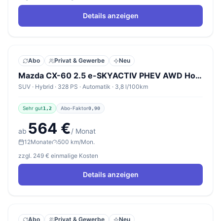
Details anzeigen
Abo
Privat & Gewerbe
Neu
Mazda CX-60 2.5 e-SKYACTIV PHEV AWD Homura Plus
SUV · Hybrid · 328 PS · Automatik · 3,8 l/100km
Sehr gut
Abo-Faktor
1,2
0,90
564 €
ab
/ Monat
12
Monate
500 km/Mon.
zzgl. 249 € einmalige Kosten
Details anzeigen
Abo
Privat & Gewerbe
Neu