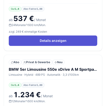
Gut
Abo-Faktor
1,6
1,08
537 €
ab
/ Monat
24
Monate
500 km/Mon.
zzgl. 249 € einmalige Kosten
Details anzeigen
Abo
Privat & Gewerbe
Neu
BMW 5er Limousine 550e xDrive A M Sportpaket Pro
Limousine · Hybrid · 489 PS · Automatik · 3,3 l/100km
Gut
Abo-Faktor
1,6
1,09
1.234 €
ab
/ Monat
12
Monate
500 km/Mon.