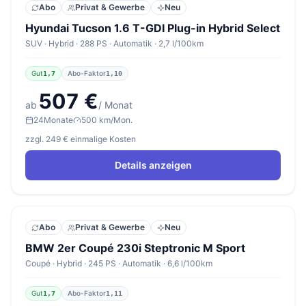
Abo
Privat & Gewerbe
Neu
Hyundai Tucson 1.6 T-GDI Plug-in Hybrid Select
SUV · Hybrid · 288 PS · Automatik · 2,7 l/100km
Gut
Abo-Faktor
1,7
1,10
507 €
ab
/ Monat
24
Monate
500 km/Mon.
zzgl. 249 € einmalige Kosten
Details anzeigen
Abo
Privat & Gewerbe
Neu
BMW 2er Coupé 230i Steptronic M Sport
Coupé · Hybrid · 245 PS · Automatik · 6,6 l/100km
Gut
Abo-Faktor
1,7
1,11