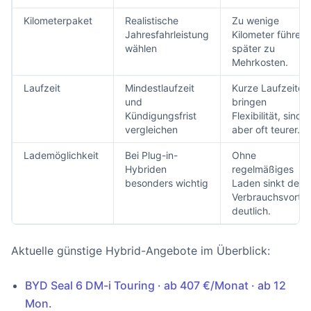
Kilometerpaket
Realistische
Zu wenige
Jahresfahrleistung
Kilometer führen
wählen
später zu
Mehrkosten.
Laufzeit
Mindestlaufzeit
Kurze Laufzeiten
und
bringen
Kündigungsfrist
Flexibilität, sind
vergleichen
aber oft teurer.
Lademöglichkeit
Bei Plug-in-
Ohne
Hybriden
regelmäßiges
besonders wichtig
Laden sinkt der
Verbrauchsvorteil
deutlich.
Aktuelle günstige Hybrid-Angebote im Überblick:
BYD Seal 6 DM-i Touring · ab 407 €/Monat · ab 12
Mon.