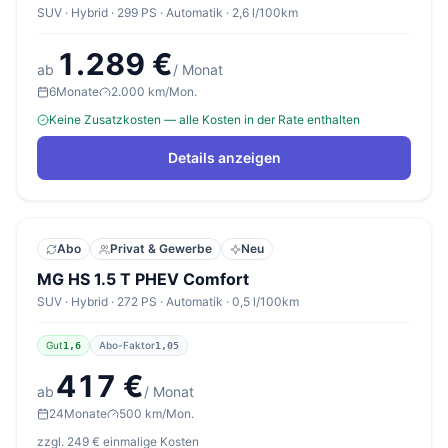
SUV · Hybrid · 299 PS · Automatik · 2,6 l/100km
1.289 €
ab
/ Monat
6
Monate
2.000 km/Mon.
Keine Zusatzkosten — alle Kosten in der Rate enthalten
Details anzeigen
Abo
Privat & Gewerbe
Neu
MG HS 1.5 T PHEV Comfort
SUV · Hybrid · 272 PS · Automatik · 0,5 l/100km
Gut
Abo-Faktor
1,6
1,05
417 €
ab
/ Monat
24
Monate
500 km/Mon.
zzgl. 249 € einmalige Kosten