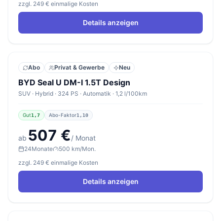
zzgl. 249 € einmalige Kosten
Details anzeigen
Abo
Privat & Gewerbe
Neu
BYD Seal U DM-I 1.5T Design
SUV · Hybrid · 324 PS · Automatik · 1,2 l/100km
Gut
Abo-Faktor
1,7
1,10
507 €
ab
/ Monat
24
Monate
500 km/Mon.
zzgl. 249 € einmalige Kosten
Details anzeigen