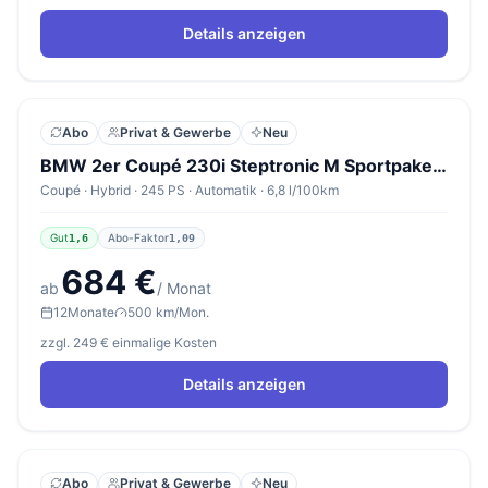
Details anzeigen
Abo
Privat & Gewerbe
Neu
BMW 2er Coupé 230i Steptronic M Sportpaket Pro
Coupé · Hybrid · 245 PS · Automatik · 6,8 l/100km
Gut
Abo-Faktor
1,6
1,09
684 €
ab
/ Monat
12
Monate
500 km/Mon.
zzgl. 249 € einmalige Kosten
Details anzeigen
Abo
Privat & Gewerbe
Neu