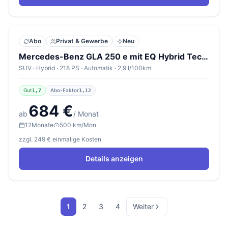
Abo
Privat & Gewerbe
Neu
Mercedes-Benz GLA 250 e mit EQ Hybrid Technologie Standard
SUV · Hybrid · 218 PS · Automatik · 2,9 l/100km
Gut
Abo-Faktor
1,7
1,12
684 €
ab
/ Monat
12
Monate
500 km/Mon.
zzgl. 249 € einmalige Kosten
Details anzeigen
1
2
3
4
Weiter