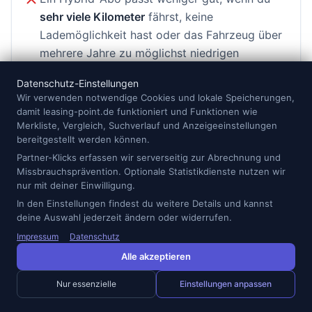
sehr viele Kilometer
fährst, keine
Lademöglichkeit hast oder das Fahrzeug über
mehrere Jahre zu möglichst niedrigen
Monatskosten nutzen möchtest.
Datenschutz-Einstellungen
Wir verwenden notwendige Cookies und lokale Speicherungen,
damit leasing-point.de funktioniert und Funktionen wie
Prüfe außerdem, ob es sich wirklich um einen extern
Merkliste, Vergleich, Suchverlauf und Anzeigeeinstellungen
aufladbaren Plug-in-Hybrid handelt oder um einen
bereitgestellt werden können.
Vollhybrid ohne Ladestecker. Beide Varianten können
Partner-Klicks erfassen wir serverseitig zur Abrechnung und
sinnvoll sein, aber sie lösen unterschiedliche Probleme.
Missbrauchsprävention. Optionale Statistikdienste nutzen wir
nur mit deiner Einwilligung.
Ein Vollhybrid ist unkompliziert, weil du nicht laden
In den Einstellungen findest du weitere Details und kannst
musst. Ein Plug-in-Hybrid hat mehr elektrisches
deine Auswahl jederzeit ändern oder widerrufen.
Potenzial, verlangt aber mehr Disziplin und eine
Impressum
Datenschutz
passende Infrastruktur.
Alle akzeptieren
Förderung, Verbrauch und offizielle
Nur essenzielle
Einstellungen anpassen
Informationen