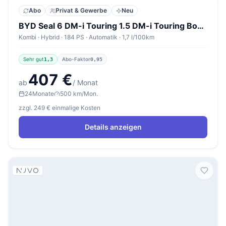
Abo
Privat & Gewerbe
Neu
BYD Seal 6 DM-i Touring 1.5 DM-i Touring Boost Boost
Kombi · Hybrid · 184 PS · Automatik · 1,7 l/100km
Sehr gut
Abo-Faktor
1,3
0,95
407 €
ab
/ Monat
24
Monate
500 km/Mon.
zzgl. 249 € einmalige Kosten
Details anzeigen