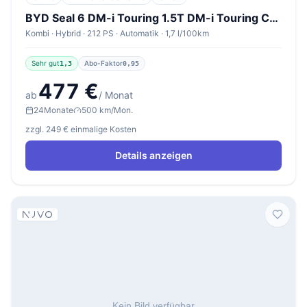
BYD Seal 6 DM-i Touring 1.5T DM-i Touring Comfort
Kombi · Hybrid · 212 PS · Automatik · 1,7 l/100km
Sehr gut
Abo-Faktor
1,3
0,95
477 €
ab
/ Monat
24
Monate
500 km/Mon.
zzgl. 249 € einmalige Kosten
Details anzeigen