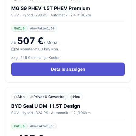
MG S9 PHEV 1.5T PHEV Premium
SUV · Hybrid · 299 PS · Automatik · 2,4 l/100km
Gut
Abo-Faktor
1,6
1,04
507 €
ab
/ Monat
24
Monate
500 km/Mon.
zzgl. 249 € einmalige Kosten
Details anzeigen
Abo
Privat & Gewerbe
Neu
BYD Seal U DM-I 1.5T Design
SUV · Hybrid · 324 PS · Automatik · 1,2 l/100km
Gut
Abo-Faktor
1,6
1,06