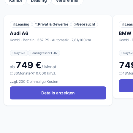
Kombi
Leasing
Verbrenner
Leasing
Privat & Gewerbe
Gebraucht
Leas
Audi A6
BMW 
Kombi · Benzin · 367 PS · Automatik · 7,8 l/100km
Kombi · 
Okay
Leasingfaktor
Okay
3,8
1,07
4,
749 €
74
ab
/ Monat
36
Monate
10.000 km/J.
48
Mo
zzgl. 200 € einmalige Kosten
Details anzeigen