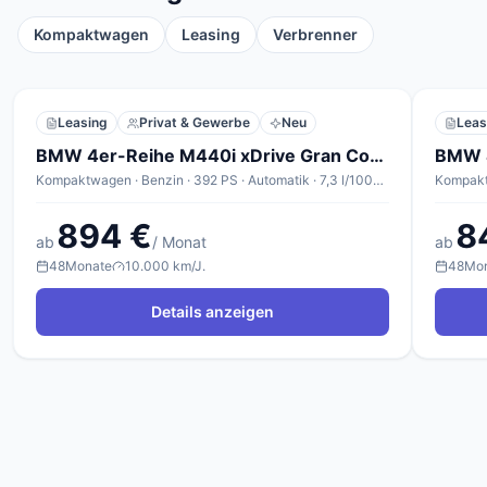
Kompaktwagen
Leasing
Verbrenner
Leasing
Privat & Gewerbe
Neu
Leas
BMW 4er-Reihe M440i xDrive Gran Coupé A
Kompaktwagen · Benzin · 392 PS · Automatik · 7,3 l/100km
Kompaktw
894 €
8
ab
/ Monat
ab
48
Monate
10.000 km/J.
48
Mo
Details anzeigen