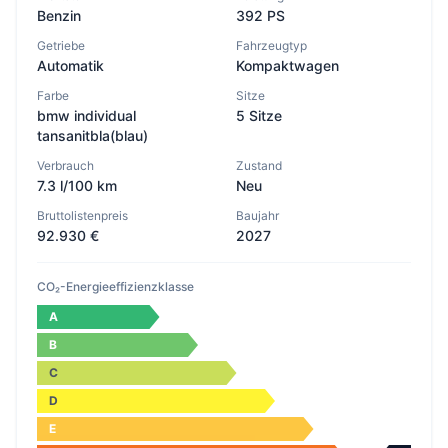
Benzin
392 PS
Getriebe
Fahrzeugtyp
Automatik
Kompaktwagen
Farbe
Sitze
bmw individual
5 Sitze
tansanitbla(blau)
Verbrauch
Zustand
7.3 l/100 km
Neu
Bruttolistenpreis
Baujahr
92.930 €
2027
CO₂-Energieeffizienzklasse
A
B
C
D
E