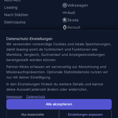
Volkswagen
Leasing
Audi
Nach Städten
Skoda
Elektroautos
Renault
Datenschutz-Einstellungen
INFORMATIONEN
Wir verwenden notwendige Cookies und lokale Speicherungen,
damit leasing-point.de funktioniert und Funktionen wie
Anbieterübersicht
Merkliste, Vergleich, Suchverlauf und Anzeigeeinstellungen
Blog
bereitgestellt werden können.
Redaktion
Partner-Klicks erfassen wir serverseitig zur Abrechnung und
Missbrauchsprävention. Optionale Statistikdienste nutzen wir
Impressum
nur mit deiner Einwilligung.
Datenschutz
In den Einstellungen findest du weitere Details und kannst
Cookie-Einstellungen
deine Auswahl jederzeit ändern oder widerrufen.
Impressum
Datenschutz
Alle akzeptieren
© 2026 Leasing Point — Alle Angaben ohne Gewähr.
* Preise inkl. MwSt., Laufzeit- und km-Paket-abhängig. Details beim
Nur essenzielle
Einstellungen anpassen
jeweiligen Anbieter.