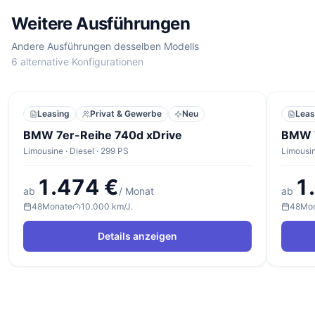
Weitere Ausführungen
Andere Ausführungen desselben Modells
6 alternative Konfigurationen
Leasing
Privat & Gewerbe
Neu
Leas
BMW 7er-Reihe 740d xDrive
BMW 7
Limousine · Diesel · 299 PS
Limousin
1.474 €
1
ab
/ Monat
ab
48
Monate
10.000 km/J.
48
Mo
Details anzeigen