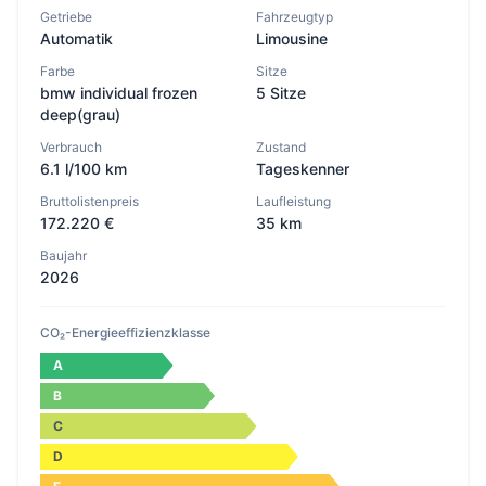
Getriebe
Fahrzeugtyp
Automatik
Limousine
Farbe
Sitze
bmw individual frozen
5 Sitze
deep(grau)
Verbrauch
Zustand
6.1 l/100 km
Tageskenner
Bruttolistenpreis
Laufleistung
172.220 €
35 km
Baujahr
2026
CO₂-Energieeffizienzklasse
A
B
C
D