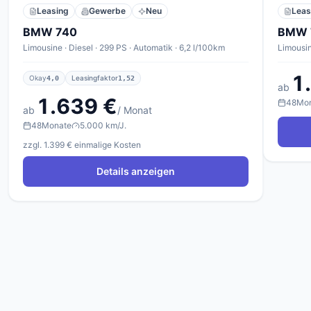
Leasing
Gewerbe
Neu
Leas
BMW 740
BMW 7
Limousine · Diesel · 299 PS · Automatik · 6,2 l/100km
Limousin
1
Okay
Leasingfaktor
4,0
1,52
ab
1.639 €
48
Mo
ab
/ Monat
48
Monate
5.000 km/J.
zzgl. 1.399 € einmalige Kosten
Details anzeigen