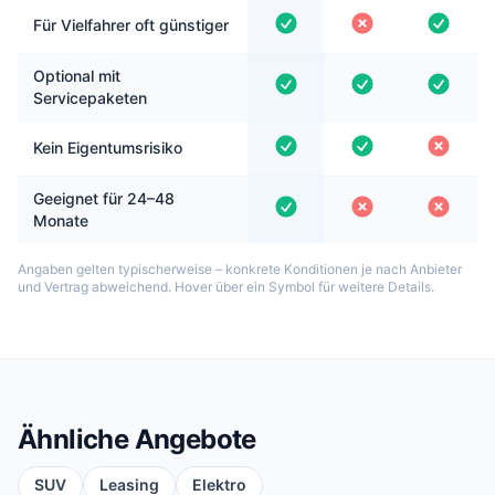
Für Vielfahrer oft günstiger
Optional mit
Servicepaketen
Kein Eigentumsrisiko
Geeignet für 24–48
Monate
Angaben gelten typischerweise – konkrete Konditionen je nach Anbieter
und Vertrag abweichend. Hover über ein Symbol für weitere Details.
Ähnliche Angebote
SUV
Leasing
Elektro