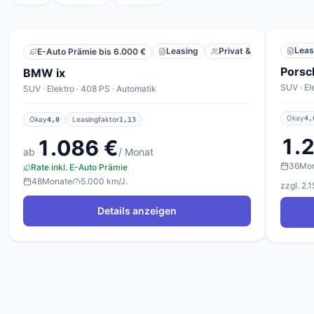
Leas
Leasing
Privat & Gewerbe
E-Auto Prämie bis 6.000 €
Porsc
BMW ix
SUV · El
SUV · Elektro · 408 PS · Automatik
Okay
4,
Okay
Leasingfaktor
4,0
1,13
1.
1.086 €
ab
/ Monat
36
Mo
Rate inkl. E-Auto Prämie
48
Monate
5.000 km/J.
zzgl. 2.
Details anzeigen