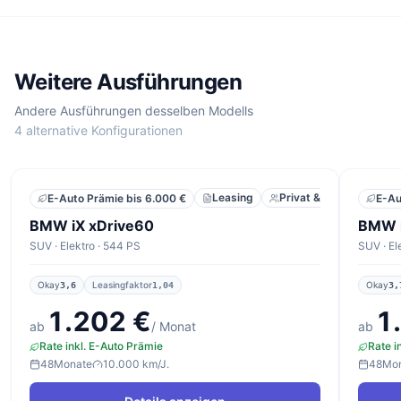
Weitere Ausführungen
Andere Ausführungen desselben Modells
4 alternative Konfigurationen
Leasing
Privat & Gewerbe
E-Auto Prämie bis 6.000 €
E-Au
BMW iX xDrive60
BMW i
SUV · Elektro · 544 PS
SUV · El
Okay
Leasingfaktor
Okay
3,6
1,04
3,
1.202 €
1
ab
/ Monat
ab
Rate inkl. E-Auto Prämie
Rate i
48
Monate
10.000 km/J.
48
Mo