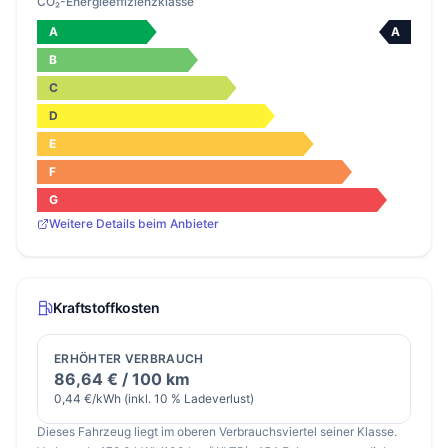
CO₂-Energieeffizienzklasse
A
A
B
C
D
E
F
G
Weitere Details beim Anbieter
Kraftstoffkosten
ERHÖHTER VERBRAUCH
86,64 € / 100 km
0,44 €/kWh (inkl. 10 % Ladeverlust)
Dieses Fahrzeug liegt im oberen Verbrauchsviertel seiner Klasse.