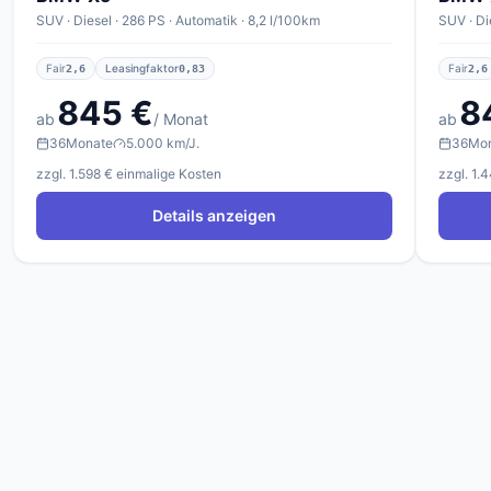
SUV · Diesel · 286 PS · Automatik · 8,2 l/100km
SUV · Di
Fair
Leasingfaktor
Fair
2,6
0,83
2,6
845 €
8
ab
/ Monat
ab
36
Monate
5.000 km/J.
36
Mo
zzgl. 1.598 € einmalige Kosten
zzgl. 1.
Details anzeigen