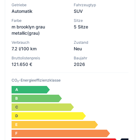
Getriebe
Fahrzeugtyp
Automatik
SUV
Farbe
Sitze
m brooklyn grau
5 Sitze
metallic(grau)
Verbrauch
Zustand
7.2 l/100 km
Neu
Bruttolistenpreis
Baujahr
121.650 €
2026
CO₂-Energieeffizienzklasse
A
B
C
D
E
F