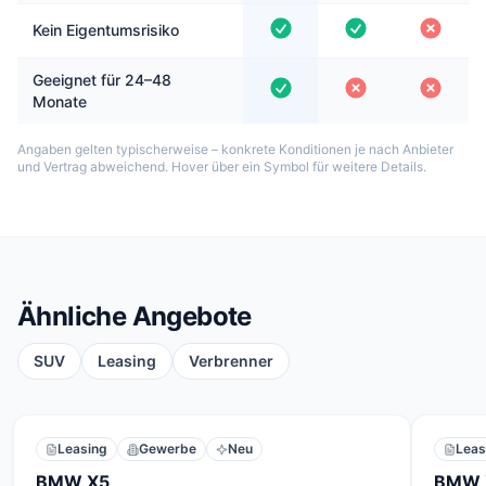
Kein Eigentumsrisiko
Geeignet für 24–48
Monate
Angaben gelten typischerweise – konkrete Konditionen je nach Anbieter
und Vertrag abweichend. Hover über ein Symbol für weitere Details.
Ähnliche Angebote
SUV
Leasing
Verbrenner
Leasing
Gewerbe
Neu
Leas
BMW X5
BMW 