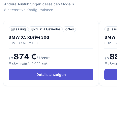
Andere Ausführungen desselben Modells
8 alternative Konfigurationen
Leasing
Privat & Gewerbe
Neu
Leas
BMW X5 xDrive30d
BMW 
SUV · Diesel · 298 PS
SUV · Di
874 €
8
ab
/ Monat
ab
48
Monate
10.000 km/J.
48
Mo
Details anzeigen