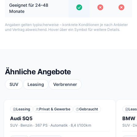
Geeignet für 24–48
Monate
Angaben gelten typischerweise – konkrete Konditionen je nach Anbieter
und Vertrag abweichend. Hover über ein Symbol für weitere Details.
Ähnliche Angebote
SUV
Leasing
Verbrenner
Leasing
Privat & Gewerbe
Gebraucht
Leas
Audi SQ5
BMW 
SUV · Benzin · 367 PS · Automatik · 8,4 l/100km
SUV · Di