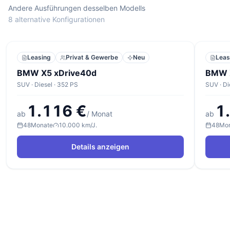
Andere Ausführungen desselben Modells
8 alternative Konfigurationen
Leasing
Privat & Gewerbe
Neu
Leas
BMW X5 xDrive40d
BMW 
SUV · Diesel · 352 PS
SUV · Di
1.116 €
1
ab
/ Monat
ab
48
Monate
10.000 km/J.
48
Mo
Details anzeigen