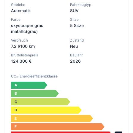
Getriebe
Fahrzeugtyp
Automatik
SUV
Farbe
Sitze
skyscraper grau
5 Sitze
metallic(grau)
Verbrauch
Zustand
7.2 l/100 km
Neu
Bruttolistenpreis
Baujahr
124.300 €
2026
CO₂-Energieeffizienzklasse
A
B
C
D
E
F