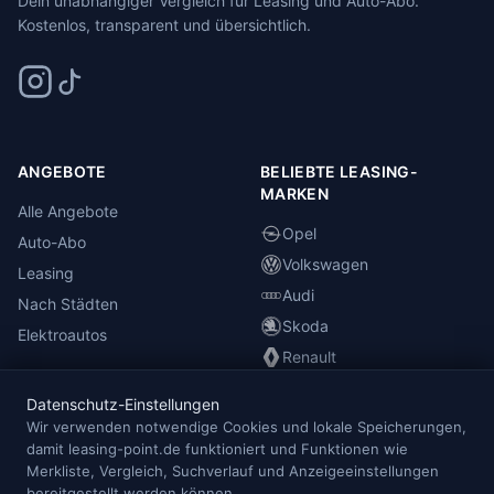
Dein unabhängiger Vergleich für Leasing und Auto-Abo.
Kostenlos, transparent und übersichtlich.
ANGEBOTE
BELIEBTE LEASING-
MARKEN
Alle Angebote
Opel
Auto-Abo
Volkswagen
Leasing
Audi
Nach Städten
Skoda
Elektroautos
Renault
Datenschutz-Einstellungen
INFORMATIONEN
Wir verwenden notwendige Cookies und lokale Speicherungen,
damit leasing-point.de funktioniert und Funktionen wie
Anbieterübersicht
Merkliste, Vergleich, Suchverlauf und Anzeigeeinstellungen
Blog
bereitgestellt werden können.