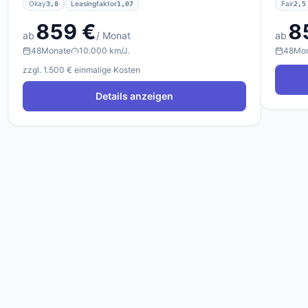
Okay
Leasingfaktor
Fair
3,8
1,07
2,5
859 €
8
ab
/ Monat
ab
48
Monate
10.000 km/J.
48
Mo
zzgl. 1.500 € einmalige Kosten
Details anzeigen