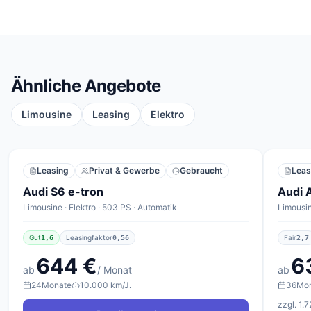
Ähnliche Angebote
Limousine
Leasing
Elektro
Leasing
Privat & Gewerbe
Gebraucht
Leas
Audi S6 e-tron
Audi 
Limousine · Elektro · 503 PS · Automatik
Limousin
Gut
Leasingfaktor
Fair
1,6
0,56
2,7
644 €
6
ab
/ Monat
ab
24
Monate
10.000 km/J.
36
Mo
zzgl. 1.