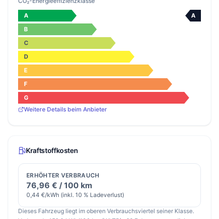
CO₂-Energieeffizienzklasse
A
A
B
C
D
E
F
G
Weitere Details beim Anbieter
Kraftstoffkosten
ERHÖHTER VERBRAUCH
76,96 € / 100 km
0,44 €/kWh (inkl. 10 % Ladeverlust)
Dieses Fahrzeug liegt im oberen Verbrauchsviertel seiner Klasse.