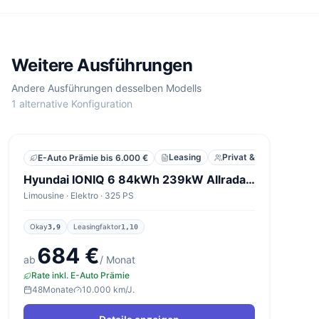
Weitere Ausführungen
Andere Ausführungen desselben Modells
1 alternative Konfiguration
Leasing
Privat & Gewerbe
E-Auto Prämie bis 6.000 €
Hyundai IONIQ 6 84kWh 239kW Allradantrieb N Line
Limousine · Elektro · 325 PS
Okay
Leasingfaktor
3,9
1,10
684 €
ab
/ Monat
Rate inkl. E-Auto Prämie
48
Monate
10.000 km/J.