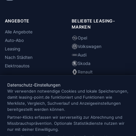
ANGEBOTE
BELIEBTE LEASING-
MARKEN
Alle Angebote
Opel
Auto-Abo
Volkswagen
Leasing
Audi
Nach Städten
Skoda
Elektroautos
Renault
Datenschutz-Einstellungen
INFORMATIONEN
Wir verwenden notwendige Cookies und lokale Speicherungen,
damit leasing-point.de funktioniert und Funktionen wie
Anbieterübersicht
Merkliste, Vergleich, Suchverlauf und Anzeigeeinstellungen
Blog
bereitgestellt werden können.
Redaktion
Partner-Klicks erfassen wir serverseitig zur Abrechnung und
Missbrauchsprävention. Optionale Statistikdienste nutzen wir
Impressum
nur mit deiner Einwilligung.
Datenschutz