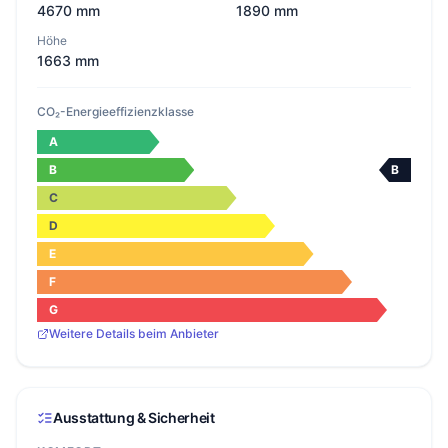
4670 mm
1890 mm
Höhe
1663 mm
CO₂-Energieeffizienzklasse
A
B
B
C
D
E
F
G
Weitere Details beim Anbieter
Ausstattung & Sicherheit