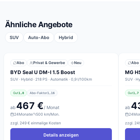
Ähnliche Angebote
SUV
Auto-Abo
Hybrid
Abo
Privat & Gewerbe
Neu
Abo
BYD Seal U DM-I 1.5 Boost
MG HS
SUV · Hybrid · 218 PS · Automatik · 0,9 l/100km
SUV · Hy
Gut
Abo-Faktor
Gut
1,8
1,16
1,7
467 €
4
ab
/ Monat
ab
24
Monate
500 km/Mon.
24
Mo
zzgl. 249 € einmalige Kosten
zzgl. 24
Details anzeigen