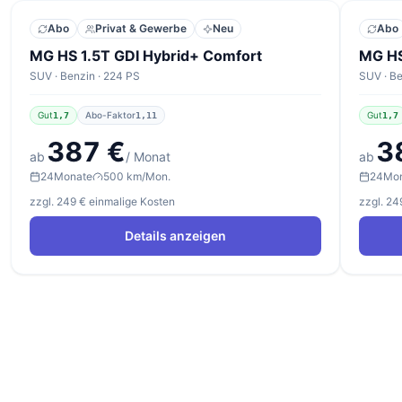
Abo
Privat & Gewerbe
Neu
Abo
MG HS 1.5T GDI Hybrid+ Comfort
MG HS
SUV · Benzin · 224 PS
SUV · Be
Gut
Abo-Faktor
Gut
1,7
1,11
1,7
387 €
3
ab
/ Monat
ab
24
Monate
500 km/Mon.
24
Mo
zzgl. 249 € einmalige Kosten
zzgl. 24
Details anzeigen