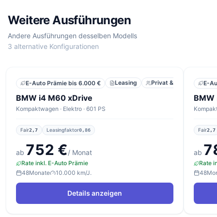
Weitere Ausführungen
Andere Ausführungen desselben Modells
3 alternative Konfigurationen
Leasing
Privat & Gewerbe
E-Auto Prämie bis 6.000 €
E-Au
BMW i4 M60 xDrive
BMW i
Kompaktwagen · Elektro · 601 PS
Kompakt
Fair
Leasingfaktor
Fair
2,7
0,86
2,7
752 €
7
ab
/ Monat
ab
Rate inkl. E-Auto Prämie
Rate i
48
Monate
10.000 km/J.
48
Mo
Details anzeigen