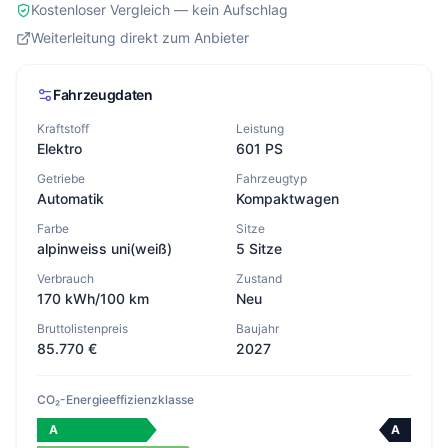
Kostenloser Vergleich — kein Aufschlag
Weiterleitung direkt zum Anbieter
Fahrzeugdaten
Kraftstoff
Leistung
Elektro
601 PS
Getriebe
Fahrzeugtyp
Automatik
Kompaktwagen
Farbe
Sitze
alpinweiss uni(weiß)
5 Sitze
Verbrauch
Zustand
170 kWh/100 km
Neu
Bruttolistenpreis
Baujahr
85.770 €
2027
CO₂-Energieeffizienzklasse
A
A