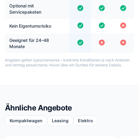
Optional mit
Servicepaketen
Kein Eigentumsrisiko
Geeignet für 24–48
Monate
Angaben gelten typischerweise – konkrete Konditionen je nach Anbieter
und Vertrag abweichend. Hover über ein Symbol für weitere Details.
Ähnliche Angebote
Kompaktwagen
Leasing
Elektro