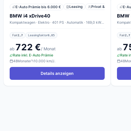
Leasing
Privat & Gewerbe
E-Auto Prämie bis 6.000 €
E-Au
BMW i4 xDrive40
BMW i
Kompaktwagen · Elektro · 401 PS · Automatik · 169,0 kWh/100km
Fair
Leasingfaktor
Fair
2,7
0,85
2,7
722 €
7
ab
/ Monat
ab
Rate inkl. E-Auto Prämie
Rate i
48
Monate
10.000 km/J.
48
Mo
Details anzeigen