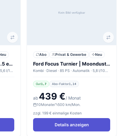
Neu
Abo
Privat & Gewerbe
Neu
Cupra Leon Sportstourer 1.5 eTSI 110kW DSG Sportstourer V1
Ford Focus Turnier | Moondust Silver Metallic Diesel
Kombi · Benzin · 150 PS · Automatik · 5,6 l/100km
Kombi · Diesel · 85 PS · Automatik · 5,8 l/100km
Gut
Abo-Faktor
1,7
1,14
439 €
ab
/ Monat
10
Monate
500 km/Mon.
zzgl. 199 € einmalige Kosten
Details anzeigen