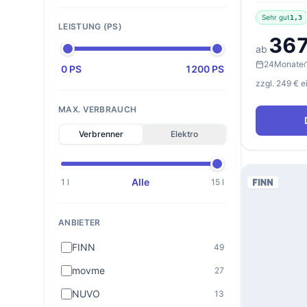
Sehr gut
1,3
LEISTUNG (PS)
367
ab
24
Monate
0 PS
1200 PS
zzgl. 249 € 
MAX. VERBRAUCH
Verbrenner
Elektro
Alle
1 l
15 l
ANBIETER
FINN
49
movme
27
NUVO
13