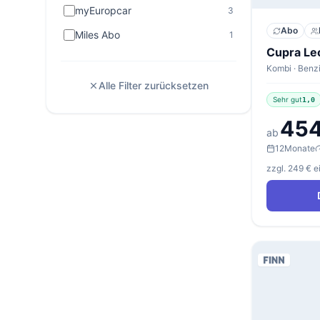
myEuropcar
3
Abo
Miles Abo
1
Alle Filter zurücksetzen
Sehr gut
1,0
454
ab
12
Monate
zzgl. 249 € 