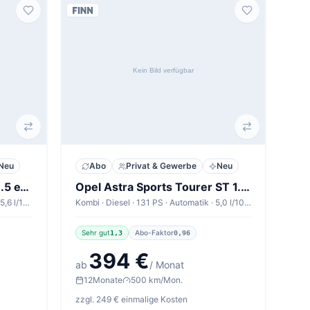
Neu
Abo
Privat & Gewerbe
Neu
Cupra Leon Sportstourer 1.5 eTSI 110kW DSG Sportstourer V1
Opel Astra Sports Tourer ST 1.5 Diesel 96kW GS
Kombi · Benzin · 150 PS · Automatik · 5,6 l/100km
Kombi · Diesel · 131 PS · Automatik · 5,0 l/100km
Sehr gut
Abo-Faktor
1,3
0,96
394 €
ab
/ Monat
12
Monate
500 km/Mon.
zzgl. 249 € einmalige Kosten