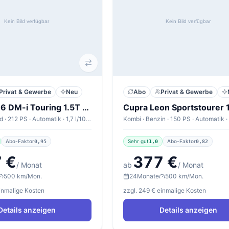
Privat & Gewerbe
Neu
Abo
Privat & Gewerbe
BYD Seal 6 DM-i Touring 1.5T DM-i Touring Comfort
Kombi · Hybrid · 212 PS · Automatik · 1,7 l/100km
Abo-Faktor
Sehr gut
Abo-Faktor
0,95
1,0
0,82
 €
377 €
/ Monat
ab
/ Monat
500 km/Mon.
24
Monate
500 km/Mon.
einmalige Kosten
zzgl. 249 € einmalige Kosten
Details anzeigen
Details anzeigen