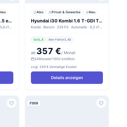
Neu
Abo
Privat & Gewerbe
Neu
Cupra Leon Sportstourer 1.5 eTSI 110kW DSG Sportstourer V1
Hyundai i30 Kombi 1.6 T-GDI Trend
Kombi · Benzin · 150 PS · Automatik · 5,6 l/100km
Kombi · Benzin · 239 PS · Automatik · 6,3 l/100km
Gut
Abo-Faktor
1,5
1,02
357 €
ab
/ Monat
24
Monate
500 km/Mon.
zzgl. 249 € einmalige Kosten
Details anzeigen