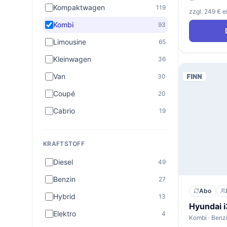
Kompaktwagen
119
zzgl. 249 € 
Kombi
93
Limousine
65
Kleinwagen
36
Van
30
Coupé
20
Cabrio
19
KRAFTSTOFF
Diesel
49
Benzin
27
Abo
Hybrid
13
Elektro
4