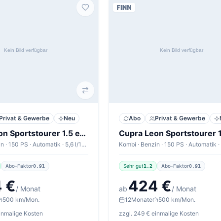
Privat & Gewerbe
Neu
Abo
Privat & Gewerbe
Cupra Leon Sportstourer 1.5 eTSI 110kW DSG Sportstourer V1
Kombi · Benzin · 150 PS · Automatik · 5,6 l/100km
Abo-Faktor
Sehr gut
Abo-Faktor
0,91
1,2
0,91
 €
424 €
/ Monat
ab
/ Monat
500 km/Mon.
12
Monate
500 km/Mon.
einmalige Kosten
zzgl. 249 € einmalige Kosten