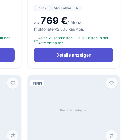
Fair
Abo-Faktor
2,1
1,47
769 €
ab
/ Monat
6
Monate
2.000 km/Mon.
in der
Keine Zusatzkosten — alle Kosten in der
Rate enthalten
Details anzeigen