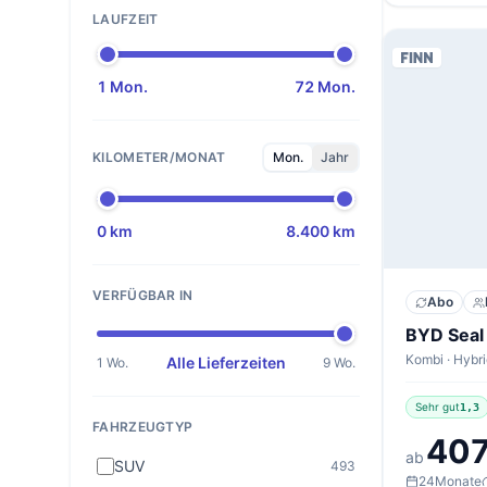
LAUFZEIT
1 Mon.
72 Mon.
KILOMETER/MONAT
Mon.
Jahr
0 km
8.400 km
VERFÜGBAR IN
Abo
Alle Lieferzeiten
1 Wo.
9 Wo.
Sehr gut
1,3
FAHRZEUGTYP
407
ab
SUV
493
24
Monate