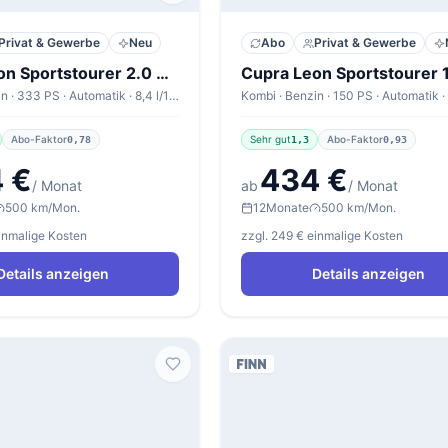
Privat & Gewerbe
Neu
Abo
Privat & Gewerbe
Cupra Leon Sportstourer 2.0 TSI 245kW DSG 4WD Sportstourer VZ
Kombi · Benzin · 333 PS · Automatik · 8,4 l/100km
Abo-Faktor
Sehr gut
Abo-Faktor
0,78
1,3
0,93
 €
434 €
/ Monat
ab
/ Monat
500 km/Mon.
12
Monate
500 km/Mon.
einmalige Kosten
zzgl. 249 € einmalige Kosten
Details anzeigen
Details anzeigen