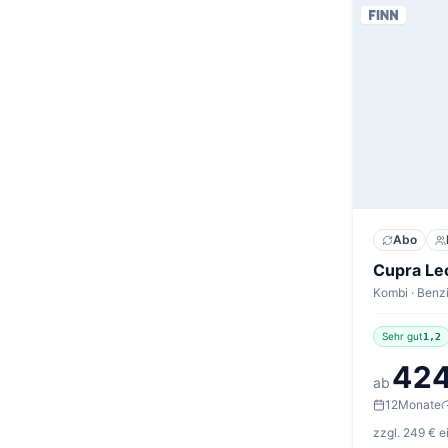
Abo
Sehr gut
1,2
424
ab
12
Monate
zzgl. 249 € 