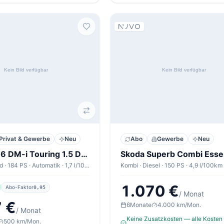
Privat & Gewerbe
Neu
Abo
Gewerbe
Neu
BYD Seal 6 DM-i Touring 1.5 DM-i Touring Boost Boost
Kombi · Hybrid · 184 PS · Automatik · 1,7 l/100km
Kombi · Diesel · 150 PS · 4,9 l/100km
1.070 €
Abo-Faktor
0,95
/ Monat
 €
6
Monate
4.000 km/Mon.
/ Monat
Keine Zusatzkosten — alle Kosten 
500 km/Mon.