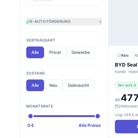
E-AUTO FÖRDERUNG
VERTRAGSART
Alle
Privat
Gewerbe
Abo
ZUSTAND
Alle
Neu
Gebraucht
Sehr gut
1,3
477
ab
24
Monate
MONATSRATE
zzgl. 249 € 
0 €
Alle Preise