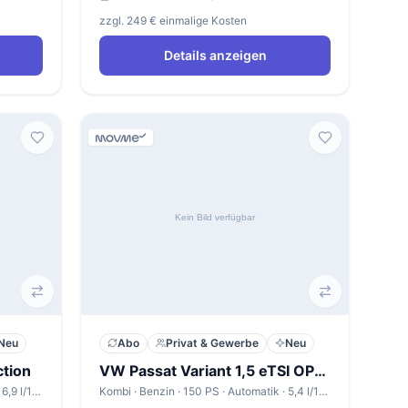
zzgl. 249 € einmalige Kosten
Details anzeigen
Neu
Abo
Privat & Gewerbe
Neu
tion
VW Passat Variant 1,5 eTSI OPF DSG Business
Kombi · Benzin · 203 PS · Automatik · 6,9 l/100km
Kombi · Benzin · 150 PS · Automatik · 5,4 l/100km