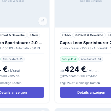
Privat & Gewerbe
Neu
Abo
Privat & Gewerbe
Cupra Leon Sportstourer 2.0 TDI 110kW DSG Sportstourer V1
Kombi · Diesel · 150 PS · Automatik · 5,0 l/100km
Abo-Faktor
Sehr gut
Abo-Faktor
0,85
1,2
0,88
 €
424 €
/ Monat
ab
/ Monat
500 km/Mon.
12
Monate
500 km/Mon.
einmalige Kosten
zzgl. 249 € einmalige Kosten
Details anzeigen
Details anzeigen