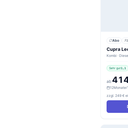
Abo
Sehr gut
1,1
414
ab
12
Monate
zzgl. 249 € 