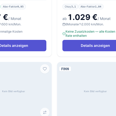
Abo-Faktor
Okay
Abo-Faktor
0,95
3,1
1,84
 €
1.029 €
/ Monat
ab
/ Monat
500 km/Mon.
6
Monate
2.000 km/Mon.
einmalige Kosten
Keine Zusatzkosten — alle Kosten 
Rate enthalten
Details anzeigen
Details anzeigen