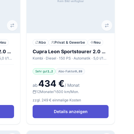
Neu
Abo
Privat & Gewerbe
Neu
Cupra Leon Sportstourer 2.0 TDI 110kW DSG Sportstourer V1
Cupra Leon Sportstourer 2.0 TDI 110kW DSG Sportstourer V1
Kombi · Diesel · 150 PS · Automatik · 5,0 l/100km
Kombi · Diesel · 150 PS · Automatik · 5,0 l/100km
Sehr gut
Abo-Faktor
1,2
0,89
434 €
ab
/ Monat
12
Monate
500 km/Mon.
zzgl. 249 € einmalige Kosten
Details anzeigen