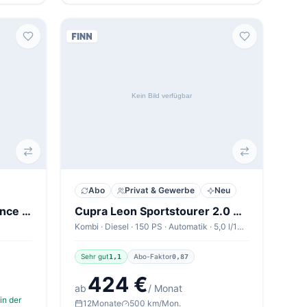
Abo
Privat & Gewerbe
Neu
Skoda Superb Combi Essence 2,0 TDI
Cupra Leon Sportstourer 2.0 TDI 110kW DSG Sportstourer V1
Kombi · Diesel · 150 PS · Automatik · 5,0 l/100km
Sehr gut
Abo-Faktor
1,1
0,87
424 €
ab
/ Monat
in der
12
Monate
500 km/Mon.