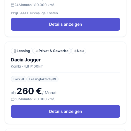
24
Monate
10.000 km/J.
zzgl. 999 € einmalige Kosten
Details anzeigen
Leasing
Privat & Gewerbe
Neu
Dacia Jogger
Kombi · 4,8 l/100km
Fair
Leasingfaktor
2,8
0,89
260 €
ab
/ Monat
60
Monate
10.000 km/J.
Details anzeigen