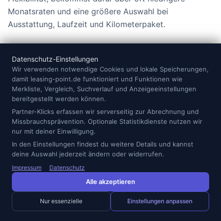
Monatsraten und eine größere Auswahl bei
Ausstattung, Laufzeit und Kilometerpaket.
Leasing eher
Auto-Abo eher
Situation
Datenschutz-Einstellungen
sinnvoll
sinnvoll
Wir verwenden notwendige Cookies und lokale Speicherungen,
damit leasing-point.de funktioniert und Funktionen wie
Nutzung
Planbar über
Kurzfristig oder
Merkliste, Vergleich, Suchverlauf und Anzeigeeinstellungen
mehrere
testweise
bereitgestellt werden können.
Jahre
Partner-Klicks erfassen wir serverseitig zur Abrechnung und
Kostenstruktur
Rate plus
Viele Leistungen
Missbrauchsprävention. Optionale Statistikdienste nutzen wir
separate
in einer
nur mit deiner Einwilligung.
Nebenkosten
Monatsrate
In den Einstellungen findest du weitere Details und kannst
deine Auswahl jederzeit ändern oder widerrufen.
Flexibilität
Geringer,
Höher, dafür
dafür oft
meist teurer
Impressum
Datenschutz
günstiger
Alle akzeptieren
Fahrzeugauswahl
Breiter bei
Abhängig vom
Nur essenzielle
Einstellungen anpassen
Laufzeit und
kurzfristig
Ausstattung
verfügbaren