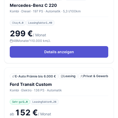
Mercedes-Benz C 220
Kombi · Diesel · 197 PS · Automatik · 5,3 l/100km
Okay
Leasingfaktor
4,0
1,49
299 €
/ Monat
48
Monate
10.000 km/J.
Details anzeigen
Leasing
Privat & Gewerbe
E-Auto Prämie bis 6.000 €
Ford Transit Custom
Kombi · Elektro · 136 PS · Automatik
Sehr gut
Leasingfaktor
1,0
0,26
152 €
ab
/ Monat