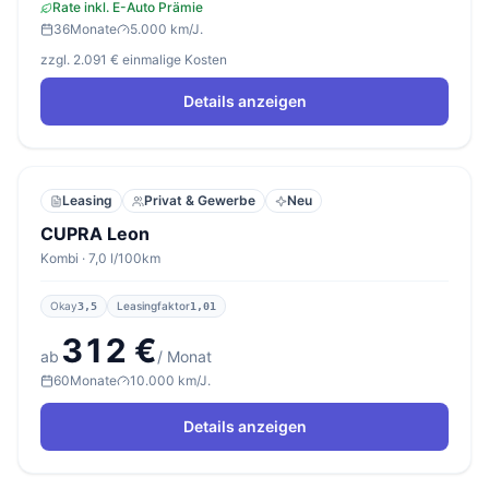
Rate inkl. E-Auto Prämie
36
Monate
5.000 km/J.
zzgl. 2.091 € einmalige Kosten
Details anzeigen
Leasing
Privat & Gewerbe
Neu
CUPRA Leon
Kombi · 7,0 l/100km
Okay
Leasingfaktor
3,5
1,01
312 €
ab
/ Monat
60
Monate
10.000 km/J.
Details anzeigen