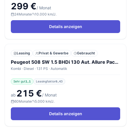
299 €
/ Monat
24
Monate
10.000 km/J.
Details anzeigen
Leasing
Privat & Gewerbe
Gebraucht
Peugeot 508 SW 1.5 BHDi 130 Aut. Allure Pack Nav SHZ eHK
Kombi · Diesel · 131 PS · Automatik
Sehr gut
Leasingfaktor
1,1
0,43
215 €
ab
/ Monat
60
Monate
5.000 km/J.
Details anzeigen