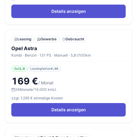
Details anzeigen
Leasing
Gewerbe
Gebraucht
Opel Astra
Kombi · Benzin · 131 PS · Manuell · 5,8 l/100km
Gut
Leasingfaktor
1,9
0,68
169 €
/ Monat
24
Monate
5.000 km/J.
zzgl. 1.295 € einmalige Kosten
Details anzeigen