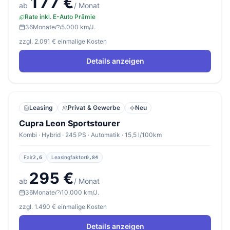
177 €
ab
/ Monat
Rate inkl. E-Auto Prämie
36
Monate
5.000 km/J.
zzgl. 2.091 € einmalige Kosten
Details anzeigen
Leasing
Privat & Gewerbe
Neu
Cupra Leon Sportstourer
Kombi · Hybrid · 245 PS · Automatik · 15,5 l/100km
Fair
Leasingfaktor
2,6
0,84
295 €
ab
/ Monat
36
Monate
10.000 km/J.
zzgl. 1.490 € einmalige Kosten
Details anzeigen