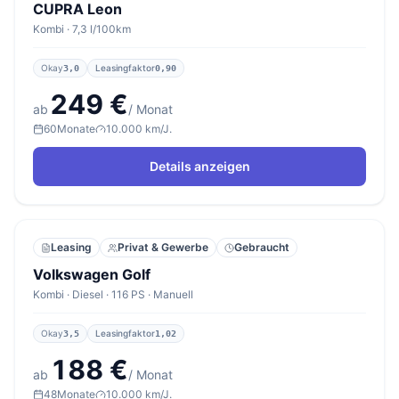
CUPRA Leon
Kombi · 7,3 l/100km
Okay
Leasingfaktor
3,0
0,90
249 €
ab
/ Monat
60
Monate
10.000 km/J.
Details anzeigen
Leasing
Privat & Gewerbe
Gebraucht
Volkswagen Golf
Kombi · Diesel · 116 PS · Manuell
Okay
Leasingfaktor
3,5
1,02
188 €
ab
/ Monat
48
Monate
10.000 km/J.