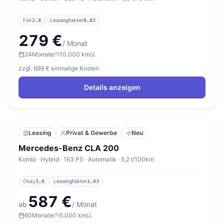
Fair
Leasingfaktor
2,6
0,83
279 €
/ Monat
24
Monate
10.000 km/J.
zzgl. 699 € einmalige Kosten
Details anzeigen
Leasing
Privat & Gewerbe
Neu
Mercedes-Benz CLA 200
Kombi · Hybrid · 163 PS · Automatik · 5,2 l/100km
Okay
Leasingfaktor
3,6
1,03
587 €
ab
/ Monat
60
Monate
5.000 km/J.