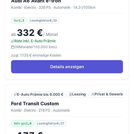
Audi A6 Avant e-tron
Kombi · Elektro · 326 PS · Automatik · 14,3 l/100km
Gut
Leasingfaktor
1,5
0,52
332 €
ab
/ Monat
Rate inkl. E-Auto Prämie
36
Monate
10.000 km/J.
zzgl. 1.135 € einmalige Kosten
Details anzeigen
Leasing
Privat & Gewerbe
E-Auto Prämie bis 6.000 €
Ford Transit Custom
Kombi · Elektro · 218 PS · Automatik
Sehr gut
Leasingfaktor
1,0
0,27