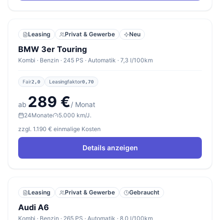
Leasing
Privat & Gewerbe
Neu
BMW 3er Touring
Kombi · Benzin · 245 PS · Automatik · 7,3 l/100km
Fair
Leasingfaktor
2,0
0,70
289 €
ab
/ Monat
24
Monate
5.000 km/J.
zzgl. 1.190 € einmalige Kosten
Details anzeigen
Leasing
Privat & Gewerbe
Gebraucht
Audi A6
Kombi · Benzin · 265 PS · Automatik · 8,0 l/100km