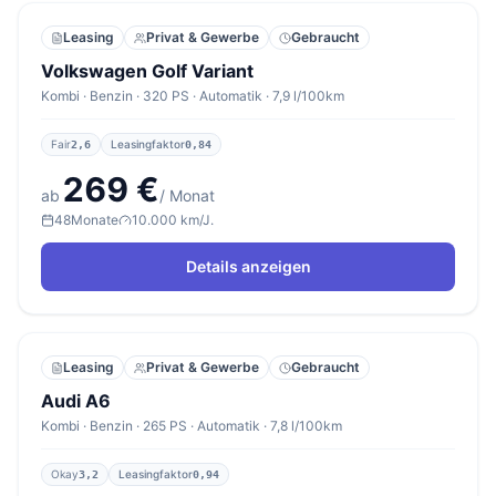
Leasing
Privat & Gewerbe
Gebraucht
Volkswagen Golf Variant
Kombi · Benzin · 320 PS · Automatik · 7,9 l/100km
Fair
Leasingfaktor
2,6
0,84
269 €
ab
/ Monat
48
Monate
10.000 km/J.
Details anzeigen
Leasing
Privat & Gewerbe
Gebraucht
Audi A6
Kombi · Benzin · 265 PS · Automatik · 7,8 l/100km
Okay
Leasingfaktor
3,2
0,94