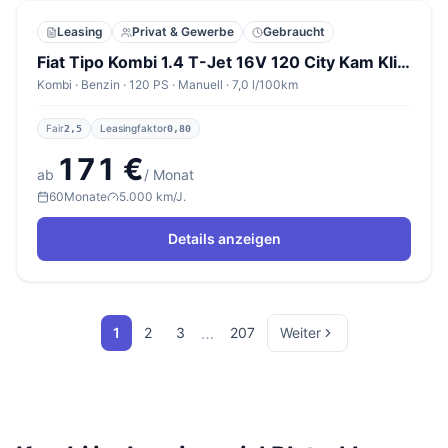
Leasing
Privat & Gewerbe
Gebraucht
Fiat Tipo Kombi 1.4 T-Jet 16V 120 City Kam Klimaaut
Kombi · Benzin · 120 PS · Manuell · 7,0 l/100km
Fair
Leasingfaktor
2,5
0,80
171 €
ab
/ Monat
60
Monate
5.000 km/J.
Details anzeigen
…
1
2
3
207
Weiter