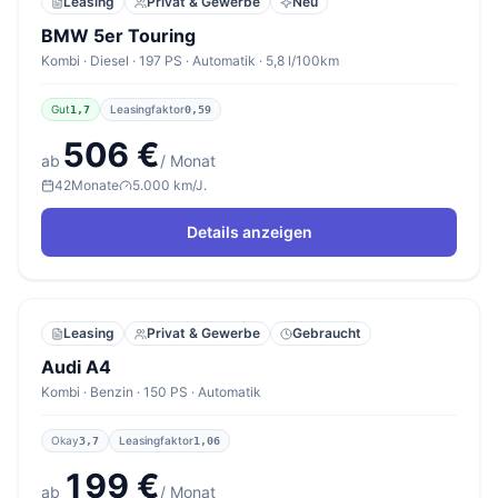
Leasing
Privat & Gewerbe
Neu
BMW 5er Touring
Kombi · Diesel · 197 PS · Automatik · 5,8 l/100km
Gut
Leasingfaktor
1,7
0,59
506 €
ab
/ Monat
42
Monate
5.000 km/J.
Details anzeigen
Leasing
Privat & Gewerbe
Gebraucht
Audi A4
Kombi · Benzin · 150 PS · Automatik
Okay
Leasingfaktor
3,7
1,06
199 €
ab
/ Monat