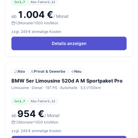
Gut
Abo-Faktor
1,7
1,12
1.004 €
ab
/ Monat
12
Monate
500 km/Mon.
zzgl. 249 € einmalige Kosten
Details anzeigen
Abo
Privat & Gewerbe
Neu
BMW 5er Limousine 520d A M Sportpaket Pro
Limousine · Diesel · 197 PS · Automatik · 5,5 l/100km
Gut
Abo-Faktor
1,7
1,12
954 €
ab
/ Monat
12
Monate
500 km/Mon.
zzgl. 249 € einmalige Kosten