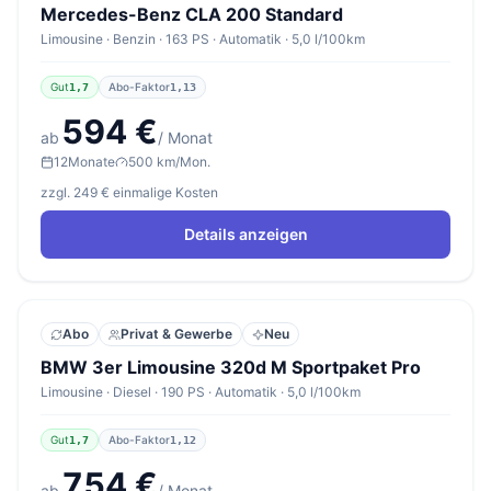
Mercedes-Benz CLA 200 Standard
Limousine · Benzin · 163 PS · Automatik · 5,0 l/100km
Gut
Abo-Faktor
1,7
1,13
594 €
ab
/ Monat
12
Monate
500 km/Mon.
zzgl. 249 € einmalige Kosten
Details anzeigen
Abo
Privat & Gewerbe
Neu
BMW 3er Limousine 320d M Sportpaket Pro
Limousine · Diesel · 190 PS · Automatik · 5,0 l/100km
Gut
Abo-Faktor
1,7
1,12
754 €
ab
/ Monat