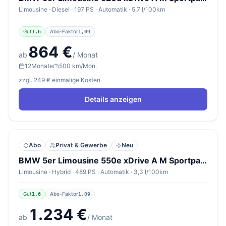
Limousine · Diesel · 197 PS · Automatik · 5,7 l/100km
Gut
Abo-Faktor
1,6
1,09
864 €
ab
/ Monat
12
Monate
500 km/Mon.
zzgl. 249 € einmalige Kosten
Details anzeigen
Abo
Privat & Gewerbe
Neu
BMW 5er Limousine 550e xDrive A M Sportpaket Pro
Limousine · Hybrid · 489 PS · Automatik · 3,3 l/100km
Gut
Abo-Faktor
1,6
1,09
1.234 €
ab
/ Monat