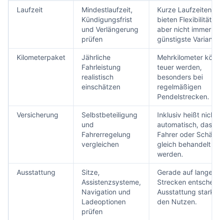
Laufzeit
Mindestlaufzeit,
Kurze Laufzeiten
Kündigungsfrist
bieten Flexibilität, 
und Verlängerung
aber nicht immer di
prüfen
günstigste Variante
Kilometerpaket
Jährliche
Mehrkilometer kön
Fahrleistung
teuer werden,
realistisch
besonders bei
einschätzen
regelmäßigen
Pendelstrecken.
Versicherung
Selbstbeteiligung
Inklusiv heißt nicht
und
automatisch, dass a
Fahrerregelung
Fahrer oder Schäd
vergleichen
gleich behandelt
werden.
Ausstattung
Sitze,
Gerade auf langen
Assistenzsysteme,
Strecken entscheid
Navigation und
Ausstattung stark 
Ladeoptionen
den Nutzen.
prüfen