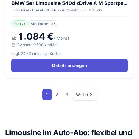
BMW 5er Limousine 540d xDrive A M Sportpaket Pro
Limousine · Diesel · 303 PS · Automatik · 6,1 l/100km
Gut
Abo-Faktor
1,7
1,13
1.084 €
ab
/ Monat
12
Monate
500 km/Mon.
zzgl. 249 € einmalige Kosten
Details anzeigen
1
2
3
Weiter
Limousine im Auto-Abo: flexibel und