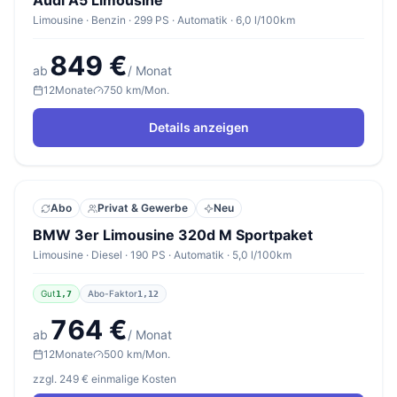
Audi A5 Limousine
Limousine · Benzin · 299 PS · Automatik · 6,0 l/100km
849 €
ab
/ Monat
12
Monate
750 km/Mon.
Details anzeigen
Abo
Privat & Gewerbe
Neu
BMW 3er Limousine 320d M Sportpaket
Limousine · Diesel · 190 PS · Automatik · 5,0 l/100km
Gut
Abo-Faktor
1,7
1,12
764 €
ab
/ Monat
12
Monate
500 km/Mon.
zzgl. 249 € einmalige Kosten