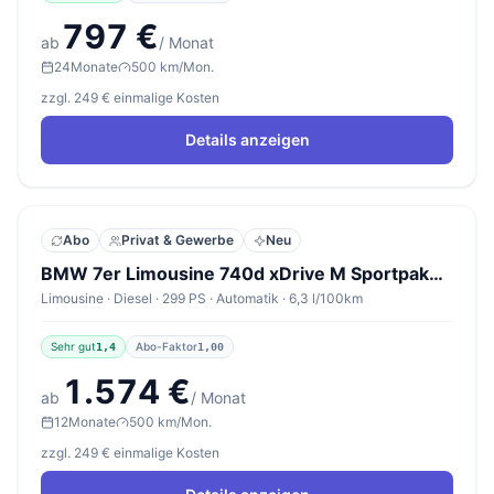
797 €
ab
/ Monat
24
Monate
500 km/Mon.
zzgl. 249 € einmalige Kosten
Details anzeigen
Abo
Privat & Gewerbe
Neu
BMW 7er Limousine 740d xDrive M Sportpaket Pro
Limousine · Diesel · 299 PS · Automatik · 6,3 l/100km
Sehr gut
Abo-Faktor
1,4
1,00
1.574 €
ab
/ Monat
12
Monate
500 km/Mon.
zzgl. 249 € einmalige Kosten