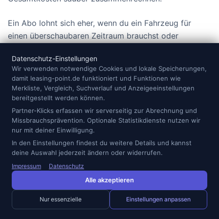
Ein Abo lohnt sich eher, wenn du ein Fahrzeug für
einen überschaubaren Zeitraum brauchst oder
bewusst testen möchtest, ob eine bestimmte
Datenschutz-Einstellungen
Fahrzeugklasse zu dir passt. Das kann bei einer
Wir verwenden notwendige Cookies und lokale Speicherungen,
Limousine besonders sinnvoll sein, wenn du von SUV,
damit leasing-point.de funktioniert und Funktionen wie
Kleinwagen oder Kombi kommst und erst im Alltag
Merkliste, Vergleich, Suchverlauf und Anzeigeeinstellungen
bereitgestellt werden können.
merken willst, ob Sitzposition, Kofferraum und
Partner-Klicks erfassen wir serverseitig zur Abrechnung und
Fahrgefühl für dich funktionieren.
Missbrauchsprävention. Optionale Statistikdienste nutzen wir
nur mit deiner Einwilligung.
Wähle das Abo,
wenn du kurze Laufzeiten, einfache
In den Einstellungen findest du weitere Details und kannst
Abwicklung und kalkulierbare Nebenkosten
deine Auswahl jederzeit ändern oder widerrufen.
priorisierst.
Impressum
Datenschutz
Wähle Leasing,
wenn du langfristig planst, eine
Alle akzeptieren
Wunschkonfiguration brauchst und die
Nur essenzielle
Einstellungen anpassen
Gesamtkosten aktiv optimieren möchtest.
Vergleiche beide Optionen,
wenn du das Fahrzeug