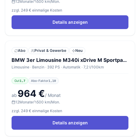
12
Monate
500 km/Mon.
zzgl. 249 € einmalige Kosten
Details anzeigen
Abo
Privat & Gewerbe
Neu
BMW 3er Limousine M340i xDrive M Sportpaket Pro
Limousine · Benzin · 392 PS · Automatik · 7,2 l/100km
Gut
Abo-Faktor
1,7
1,10
964 €
ab
/ Monat
12
Monate
500 km/Mon.
zzgl. 249 € einmalige Kosten
Details anzeigen