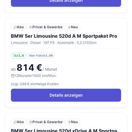
Details anzeigen
Abo
Privat & Gewerbe
Neu
BMW 5er Limousine 520d A M Sportpaket Pro
Limousine · Diesel · 197 PS · Automatik · 5,2 l/100km
Gut
Abo-Faktor
1,6
1,08
814 €
ab
/ Monat
12
Monate
500 km/Mon.
zzgl. 249 € einmalige Kosten
Details anzeigen
Abo
Privat & Gewerbe
Neu
BMW 5er Limousine 520d xDrive A M Sportpaket