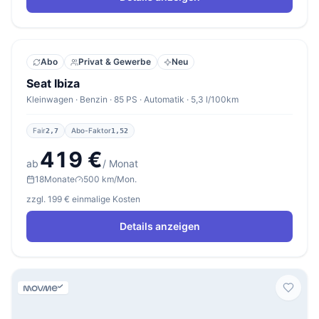
Abo
Privat & Gewerbe
Neu
Seat Ibiza
Kleinwagen · Benzin · 85 PS · Automatik · 5,3 l/100km
Fair
Abo-Faktor
2,7
1,52
419 €
ab
/ Monat
18
Monate
500 km/Mon.
zzgl. 199 € einmalige Kosten
Details anzeigen