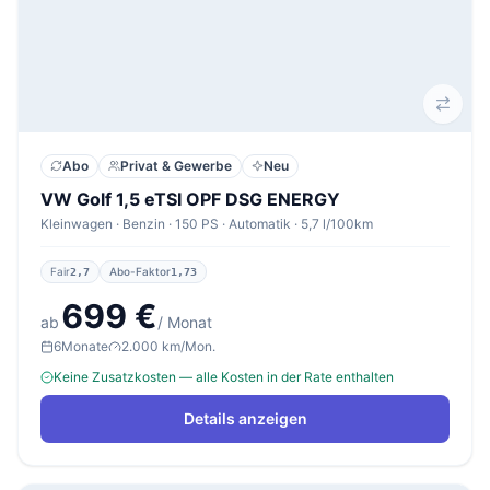
Abo
Privat & Gewerbe
Neu
VW Golf 1,5 eTSI OPF DSG ENERGY
Kleinwagen · Benzin · 150 PS · Automatik · 5,7 l/100km
Fair
Abo-Faktor
2,7
1,73
699 €
ab
/ Monat
6
Monate
2.000 km/Mon.
Keine Zusatzkosten — alle Kosten in der Rate enthalten
Details anzeigen