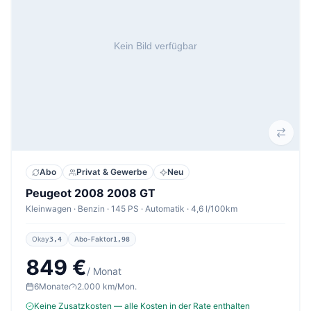
Abo
Privat & Gewerbe
Neu
Peugeot 2008 2008 GT
Kleinwagen · Benzin · 145 PS · Automatik · 4,6 l/100km
Okay
Abo-Faktor
3,4
1,98
849 €
/ Monat
6
Monate
2.000 km/Mon.
Keine Zusatzkosten — alle Kosten in der Rate enthalten