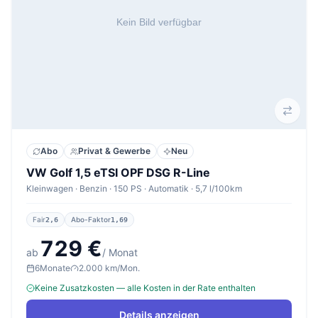
Abo
Privat & Gewerbe
Neu
VW Golf 1,5 eTSI OPF DSG R-Line
Kleinwagen · Benzin · 150 PS · Automatik · 5,7 l/100km
Fair
Abo-Faktor
2,6
1,69
729 €
ab
/ Monat
6
Monate
2.000 km/Mon.
Keine Zusatzkosten — alle Kosten in der Rate enthalten
Details anzeigen