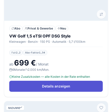
Abo
Privat & Gewerbe
Neu
VW Golf 1,5 eTSI OPF DSG Style
Kleinwagen · Benzin · 150 PS · Automatik · 5,7 l/100km
Fair
Abo-Faktor
2,2
1,54
699 €
ab
/ Monat
6
Monate
2.000 km/Mon.
Keine Zusatzkosten — alle Kosten in der Rate enthalten
Details anzeigen