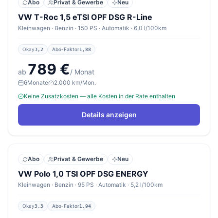
Abo
Privat & Gewerbe
Neu
VW T-Roc 1,5 eTSI OPF DSG R-Line
Kleinwagen · Benzin · 150 PS · Automatik · 6,0 l/100km
Okay
Abo-Faktor
3,2
1,88
789 €
ab
/ Monat
6
Monate
2.000 km/Mon.
Keine Zusatzkosten — alle Kosten in der Rate enthalten
Details anzeigen
Abo
Privat & Gewerbe
Neu
VW Polo 1,0 TSI OPF DSG ENERGY
Kleinwagen · Benzin · 95 PS · Automatik · 5,2 l/100km
Okay
Abo-Faktor
3,3
1,94