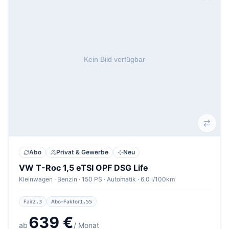
Abo
Privat & Gewerbe
Neu
VW T-Roc 1,5 eTSI OPF DSG Life
Kleinwagen · Benzin · 150 PS · Automatik · 6,0 l/100km
Fair
Abo-Faktor
2,3
1,55
639 €
ab
/ Monat