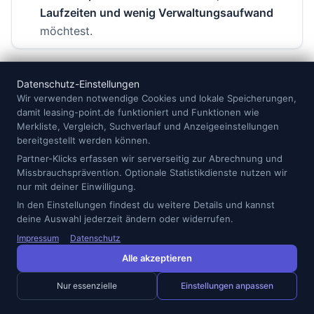
Laufzeiten und wenig Verwaltungsaufwand
möchtest.
Für wen sich ein Kleinwagen im Abo
Datenschutz-Einstellungen
wirklich lohnt
Wir verwenden notwendige Cookies und lokale Speicherungen,
damit leasing-point.de funktioniert und Funktionen wie
Merkliste, Vergleich, Suchverlauf und Anzeigeeinstellungen
Ein Kleinwagen ist vor allem dann interessant, wenn du
bereitgestellt werden können.
selten mit vielen Personen unterwegs bist, häufig in
Partner-Klicks erfassen wir serverseitig zur Abrechnung und
der Stadt fährst oder ein zweites Auto für den
Missbrauchsprävention. Optionale Statistikdienste nutzen wir
nur mit deiner Einwilligung.
Haushalt suchst. Die kurzen Außenmaße helfen beim
In den Einstellungen findest du weitere Details und kannst
Parken, die Bedienung ist unkompliziert und moderne
deine Auswahl jederzeit ändern oder widerrufen.
Modelle bieten oft deutlich mehr Assistenz- und
Impressum
Datenschutz
Sicherheitsausstattung, als man früher von kleinen
Alle akzeptieren
Fahrzeugen erwartet hätte.
Nur essenzielle
Einstellungen anpassen
Auch für Übergangsphasen kann ein solches Angebot