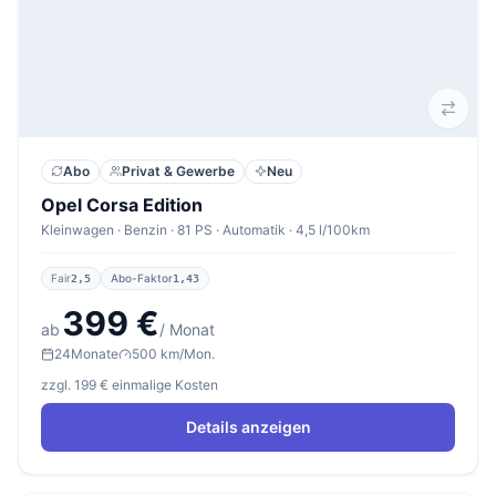
Abo
Privat & Gewerbe
Neu
Opel Corsa Edition
Kleinwagen · Benzin · 81 PS · Automatik · 4,5 l/100km
Fair
Abo-Faktor
2,5
1,43
399 €
ab
/ Monat
24
Monate
500 km/Mon.
zzgl. 199 € einmalige Kosten
Details anzeigen