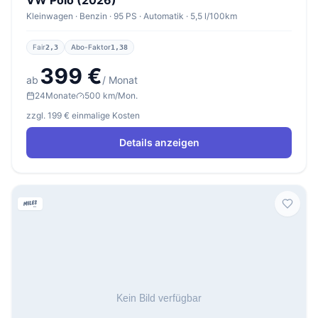
VW Polo (2026)
Kleinwagen · Benzin · 95 PS · Automatik · 5,5 l/100km
Fair
Abo-Faktor
2,3
1,38
399 €
ab
/ Monat
24
Monate
500 km/Mon.
zzgl. 199 € einmalige Kosten
Details anzeigen