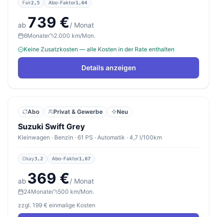
Fair
Abo-Faktor
2,5
1,64
739 €
ab
/ Monat
6
Monate
2.000 km/Mon.
Keine Zusatzkosten — alle Kosten in der Rate enthalten
Details anzeigen
Abo
Privat & Gewerbe
Neu
Suzuki Swift Grey
Kleinwagen · Benzin · 61 PS · Automatik · 4,7 l/100km
Okay
Abo-Faktor
3,2
1,67
369 €
ab
/ Monat
24
Monate
500 km/Mon.
zzgl. 199 € einmalige Kosten