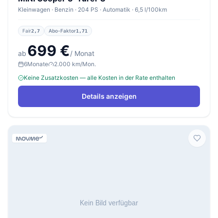
Kleinwagen · Benzin · 204 PS · Automatik · 6,5 l/100km
Fair
Abo-Faktor
2,7
1,71
699 €
ab
/ Monat
6
Monate
2.000 km/Mon.
Keine Zusatzkosten — alle Kosten in der Rate enthalten
Details anzeigen