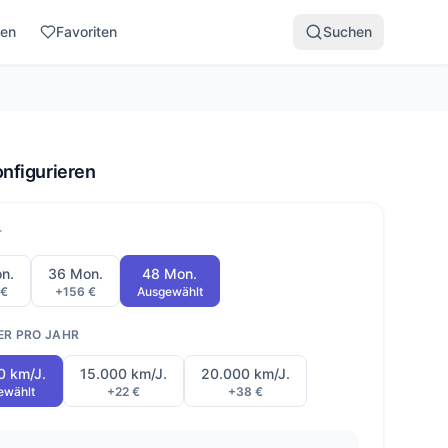
den
Favoriten
Suchen
onfigurieren
T
n.
36 Mon.
48 Mon.
 €
+156 €
Ausgewählt
ER PRO JAHR
0 km/J.
15.000 km/J.
20.000 km/J.
ewählt
+22 €
+38 €