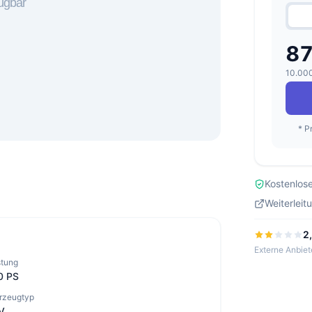
87
10.000
* P
Kostenlose
Weiterleit
2
Externe Anbiet
stung
0 PS
rzeugtyp
V