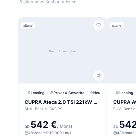
8 alternative Konfigurationen
Leasing
Privat & Gewerbe
Neu
Leasing
CUPRA Ateca 2.0 TSI 221kW VZ 4Drive DSG
SUV · Benzin · 300 PS
SUV · Benzin
542 €
542
ab
/ Monat
ab
48
Monate
10.000 km/J.
48
Monate