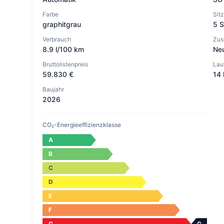
Farbe
Sit
graphitgrau
5 S
Verbrauch
Zus
8.9 l/100 km
Ne
Bruttolistenpreis
Lau
59.830 €
14
Baujahr
2026
CO₂-Energieeffizienzklasse
A
B
C
D
E
F
G
G