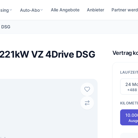
Alle Angebote
Anbieter
Partner wer
sing
Auto-Abo
e DSG
 221kW VZ 4Drive DSG
Vertrag k
LAUFZEI
24 Mo
+488
KILOMET
10.00
Ausg