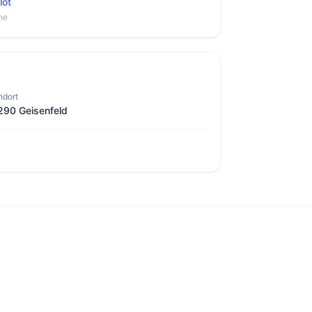
lot
ne
ndort
290 Geisenfeld