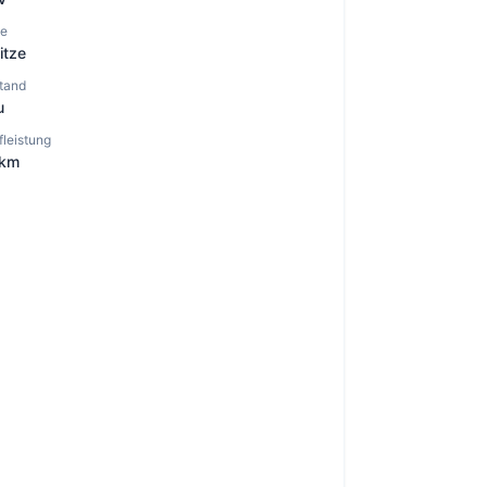
ze
itze
tand
u
fleistung
 km