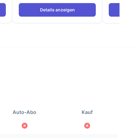
Details anzeigen
Det
Auto-Abo
Kauf