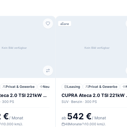
Privat & Gewerbe
Neu
Leasing
Privat & Gewerbe
CUPRA Ateca 2.0 TSI 221kW VZ 4Drive DSG
CUPRA Ateca 
 · 300 PS
SUV · Benzin · 300 PS
 €
542 €
/ Monat
ab
/ Monat
10.000 km/J.
48
Monate
10.000 km/J.