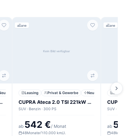
Neu
Leasing
Privat & Gewerbe
Neu
Leasing
2.0 TSI 221kW VZ 4Drive DSG
CUPRA Ateca 2.0 TSI 221kW VZ 4Drive DSG
SUV · Benzin · 300 PS
SUV · Benzin · 
542 €
542 
ab
/ Monat
ab
48
Monate
10.000 km/J.
48
Monate
10