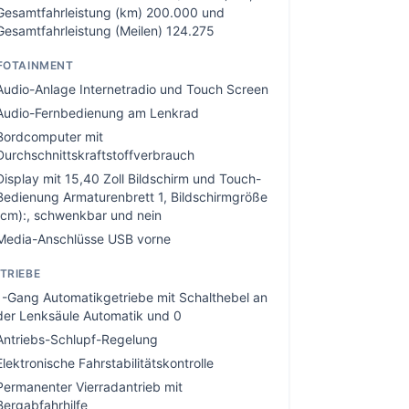
Gesamtfahrleistung (km) 200.000 und
Gesamtfahrleistung (Meilen) 124.275
FOTAINMENT
Audio-Anlage Internetradio und Touch Screen
Audio-Fernbedienung am Lenkrad
Bordcomputer mit
Durchschnittskraftstoffverbrauch
Display mit 15,40 Zoll Bildschirm und Touch-
Bedienung Armaturenbrett 1, Bildschirmgröße
(cm):, schwenkbar und nein
Media-Anschlüsse USB vorne
TRIEBE
1-Gang Automatikgetriebe mit Schalthebel an
der Lenksäule Automatik und 0
Antriebs-Schlupf-Regelung
Elektronische Fahrstabilitätskontrolle
Permanenter Vierradantrieb mit
Bergabfahrhilfe