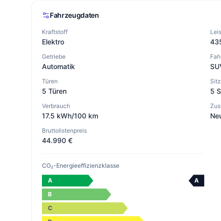
Fahrzeugdaten
Kraftstoff
Lei
Elektro
43
Getriebe
Fah
Automatik
SU
Türen
Sit
5 Türen
5 S
Verbrauch
Zus
17.5 kWh/100 km
Ne
Bruttolistenpreis
44.990 €
CO₂-Energieeffizienzklasse
A
A
B
C