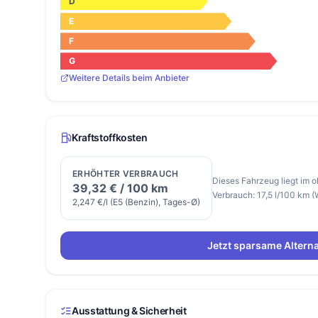
D
E
F
G
Weitere Details beim Anbieter
Kraftstoffkosten
ERHÖHTER VERBRAUCH
Dieses Fahrzeug liegt im o
39,32 € / 100 km
Verbrauch: 17,5 l/100 km 
2,247 €/l (E5 (Benzin), Tages-Ø)
Jetzt sparsame Alterna
Ausstattung & Sicherheit