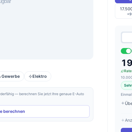
17.50
+9
19
Rate
 & Gewerbe
Elektro
10.000
Sehr
rderfähig — berechnen Sie jetzt Ihre genaue E-Auto
Einmal
Übe
ie berechnen
Anz