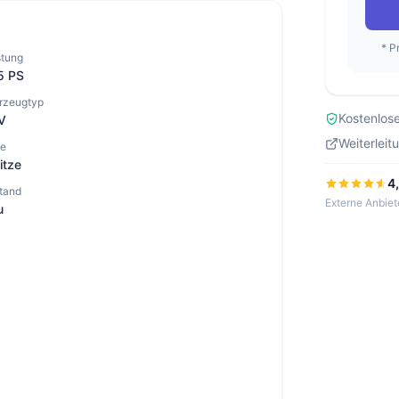
* P
stung
5 PS
rzeugtyp
Kostenlose
V
Weiterleit
ze
itze
4
tand
Externe Anbiet
u