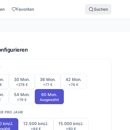
den
Favoriten
Suchen
onfigurieren
T
n.
30 Mon.
36 Mon.
42 Mon.
 €
+278 €
+77 €
+78 €
n.
54 Mon.
60 Mon.
€
+79 €
Ausgewählt
ER PRO JAHR
0 km/J.
12.500 km/J.
15.000 km/J.
ewählt
+84 €
+90 €