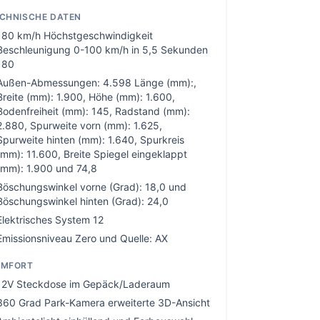
CHNISCHE DATEN
180 km/h Höchstgeschwindigkeit
Beschleunigung 0-100 km/h in 5,5 Sekunden
180
Außen-Abmessungen: 4.598 Länge (mm):,
Breite (mm): 1.900, Höhe (mm): 1.600,
Bodenfreiheit (mm): 145, Radstand (mm):
2.880, Spurweite vorn (mm): 1.625,
Spurweite hinten (mm): 1.640, Spurkreis
(mm): 11.600, Breite Spiegel eingeklappt
(mm): 1.900 und 74,8
Böschungswinkel vorne (Grad): 18,0 und
Böschungswinkel hinten (Grad): 24,0
Elektrisches System 12
Emissionsniveau Zero und Quelle: AX
OMFORT
12V Steckdose im Gepäck/Laderaum
360 Grad Park-Kamera erweiterte 3D-Ansicht