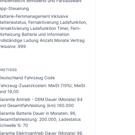
Ambientelicht einhüllend und Farbauswahl
App-Steuerung
Batterie-Fernmanagement inklusive
Batteriestatus, Fernaktivierung Ladefunktion,
Fernaktivierung Ladefunktion Timer, Fern-
Vorheizung Batterie und Information
vollständige Ladung Anzahl Monate Vertrag
inklusive: 999
NSTIGES
Deutschland Fahrzeug Code
Fahrzeug-Zusatzkosten: MwSt (19%), MwSt
und 19,00
Garantie Antrieb - OEM Dauer (Monate) 84
und Gesamtfahrleistung (km) 160.000
Garantie Batterie Dauer in Monaten: 96,
Gesamtfahrleistung: 200.000, Ladestatus
Schwelle %: 70
Garantie Elektroantrieb Dauer (Monate) 96,