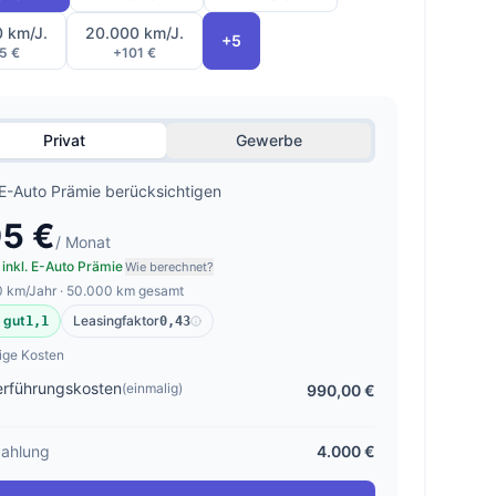
0 km/J.
20.000 km/J.
+5
5 €
+101 €
Privat
Gewerbe
E-Auto Prämie berücksichtigen
5 €
/ Monat
 inkl. E-Auto Prämie
Wie berechnet?
 km/Jahr · 50.000 km gesamt
 gut
Leasingfaktor
1,1
0,43
ige Kosten
rführungskosten
(einmalig)
990,00 €
ahlung
4.000 €