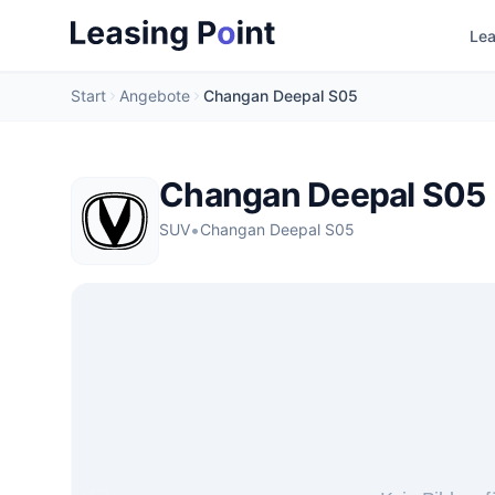
Lea
Start
Angebote
Changan Deepal S05
Changan Deepal S05
•
SUV
Changan Deepal S05