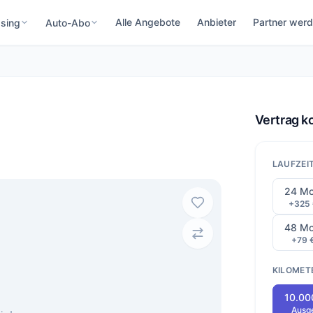
Alle Angebote
Anbieter
Partner wer
sing
Auto-Abo
Vertrag k
LAUFZEI
24 Mo
+325
48 Mo
+79 
KILOMET
10.00
Ausg