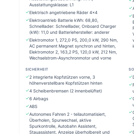
Ausstattungsklasse: L1
Elektrisch angetriebene Räder 4x4
Elektroantrieb Batterie kWh: 68,80,
Schnelllader: Schnelllader, Onboard Charger
(kW): 11,0 und Batteriehersteller: anderer
Elektromotor 1, 272,0 PS, 200,0 kW, 290 Nm,
AC permanent Magnet synchron und hinten,
Elektromotor 2, 163,2 PS, 120,0 kW, 212 Nm,
Wechselstrom-Asynchronmotor und vorne
SICHERHEIT
SO
2 integrierte Kopfstützen vorne, 3
höhenverstellbare Kopfstützen hinten
4 Scheibenbremsen (2 innenbelüftet)
6 Airbags
ABS
Autonomes Fahren 2 - teilautomatisiert,
Überholen, Spurwechsel, aktive
Spurkontrolle, Autobahn Assistent,
Stauassistent, Anzeige überholbereit und