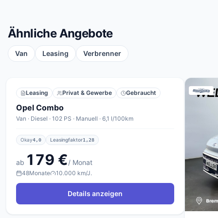
Ähnliche Angebote
Van
Leasing
Verbrenner
Leasing
Privat & Gewerbe
Gebraucht
Opel Combo
Van · Diesel · 102 PS · Manuell · 6,1 l/100km
Okay
Leasingfaktor
4,0
1,28
179 €
ab
/ Monat
48
Monate
10.000 km/J.
Details anzeigen