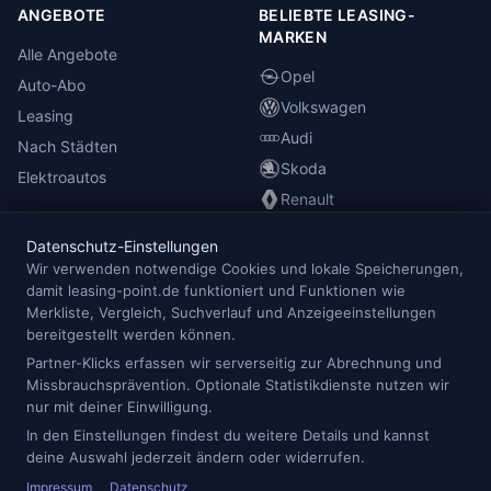
ANGEBOTE
BELIEBTE LEASING-
MARKEN
Alle Angebote
Opel
Auto-Abo
Volkswagen
Leasing
Audi
Nach Städten
Skoda
Elektroautos
Renault
Datenschutz-Einstellungen
INFORMATIONEN
Wir verwenden notwendige Cookies und lokale Speicherungen,
damit leasing-point.de funktioniert und Funktionen wie
Anbieterübersicht
Merkliste, Vergleich, Suchverlauf und Anzeigeeinstellungen
Blog
bereitgestellt werden können.
Redaktion
Partner-Klicks erfassen wir serverseitig zur Abrechnung und
Missbrauchsprävention. Optionale Statistikdienste nutzen wir
Impressum
nur mit deiner Einwilligung.
Datenschutz
In den Einstellungen findest du weitere Details und kannst
Cookie-Einstellungen
deine Auswahl jederzeit ändern oder widerrufen.
Impressum
Datenschutz