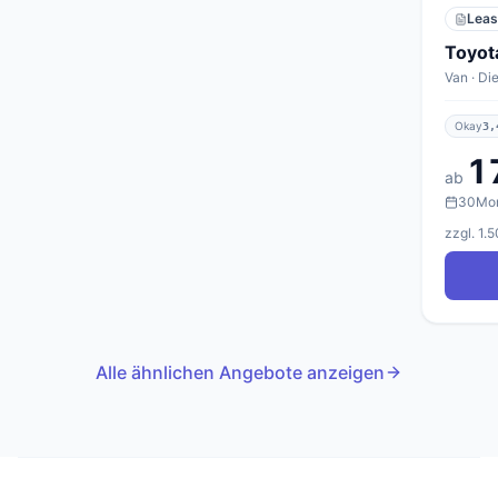
Leas
Toyot
Van · Di
Okay
3,
1
ab
30
Mo
zzgl. 1.
Alle ähnlichen Angebote anzeigen