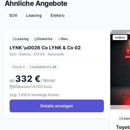
Ähnliche Angebote
SUV
Leasing
Elektro
Leasing
Gewerbe
Neu
LYNK \u0026 Co LYNK & Co 02
SUV · Elektro · 272 PS · Automatik
Okay
Leasingfaktor
3,7
1,06
332 €
ab
/ Monat
60
Monate
5.000 km/J.
zzgl. 1.450 € einmalige Kosten
Details anzeigen
Leas
Toyot