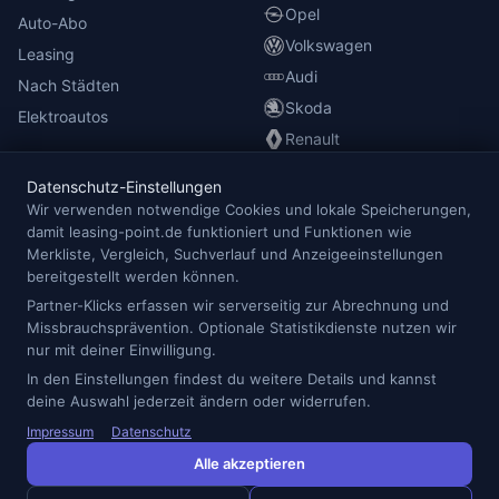
Opel
Auto-Abo
Volkswagen
Leasing
Audi
Nach Städten
Skoda
Elektroautos
Renault
Datenschutz-Einstellungen
INFORMATIONEN
Wir verwenden notwendige Cookies und lokale Speicherungen,
damit leasing-point.de funktioniert und Funktionen wie
Anbieterübersicht
Merkliste, Vergleich, Suchverlauf und Anzeigeeinstellungen
Blog
bereitgestellt werden können.
Redaktion
Partner-Klicks erfassen wir serverseitig zur Abrechnung und
Missbrauchsprävention. Optionale Statistikdienste nutzen wir
Impressum
nur mit deiner Einwilligung.
Datenschutz
In den Einstellungen findest du weitere Details und kannst
Cookie-Einstellungen
deine Auswahl jederzeit ändern oder widerrufen.
Impressum
Datenschutz
Alle akzeptieren
© 2026 Leasing Point — Alle Angaben ohne Gewähr.