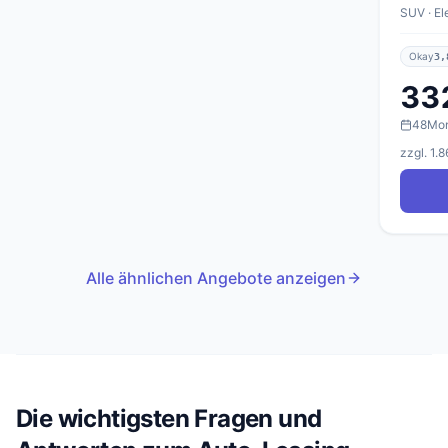
SUV · El
Okay
3,
33
48
Mo
zzgl. 1.
Alle ähnlichen Angebote anzeigen
Die wichtigsten Fragen und