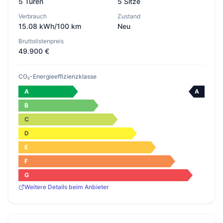
5 Türen
5 Sitze
Verbrauch
Zustand
15.08 kWh/100 km
Neu
Bruttolistenpreis
49.900 €
CO₂-Energieeffizienzklasse
A
A
B
C
D
E
F
G
Weitere Details beim Anbieter