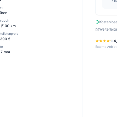
* P
en
üren
brauch
Kostenlose
 l/100 km
Weiterleit
tolistenpreis
.390 €
4
Externe Anbiet
ite
87 mm