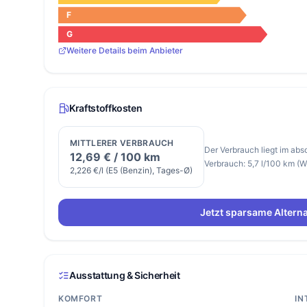
F
G
Weitere Details beim Anbieter
Kraftstoffkosten
MITTLERER VERBRAUCH
Der Verbrauch liegt im abs
12,69 € / 100 km
Verbrauch: 5,7 l/100 km (
2,226 €/l (E5 (Benzin), Tages-Ø)
Jetzt sparsame Alterna
Ausstattung & Sicherheit
KOMFORT
IN