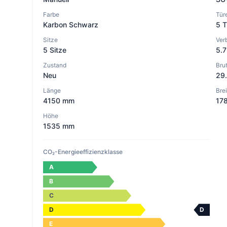
Farbe
Tür
Karbon Schwarz
5 T
Sitze
Ver
5 Sitze
5.7
Zustand
Brut
Neu
29
Länge
Bre
4150 mm
17
Höhe
1535 mm
CO₂-Energieeffizienzklasse
A
B
C
D
D
E