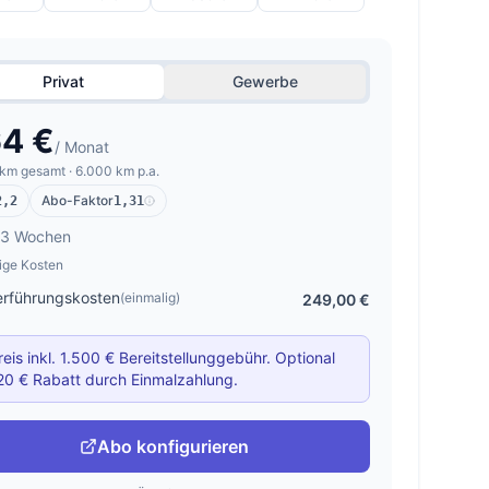
Privat
Gewerbe
4 €
/ Monat
km gesamt · 6.000 km p.a.
Abo-Faktor
2,2
1,31
 3 Wochen
ige Kosten
rführungskosten
(einmalig)
249,00 €
reis inkl. 1.500 € Bereitstellunggebühr. Optional
20 € Rabatt durch Einmalzahlung.
Abo konfigurieren