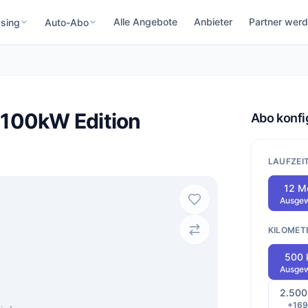
Alle Angebote
Anbieter
Partner wer
sing
Auto-Abo
 100kW Edition
Abo konfi
LAUFZEI
12 M
Ausgew
KILOMET
500
Ausgew
2.500
+169