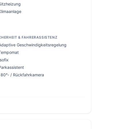
Sitzheizung
Klimaanlage
CHERHEIT & FAHRERASSISTENZ
Adaptive Geschwindigkeitsregelung
Tempomat
Isofix
Parkassistent
180°- / Rückfahrkamera