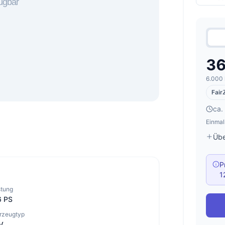
36
6.000 
Fair
ca.
Einmal
Übe
P
1
stung
6 PS
rzeugtyp
V