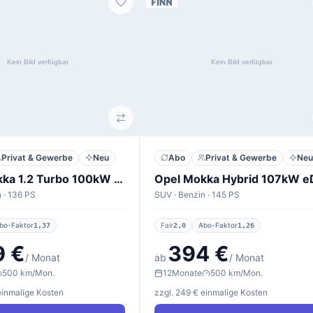
Privat & Gewerbe
Neu
Abo
Privat & Gewerbe
Neu
Opel Mokka 1.2 Turbo 100kW GS
 · 136 PS
SUV · Benzin · 145 PS
bo-Faktor
Fair
Abo-Faktor
1,37
2,0
1,26
9 €
394 €
/ Monat
ab
/ Monat
500 km/Mon.
12
Monate
500 km/Mon.
einmalige Kosten
zzgl. 249 € einmalige Kosten