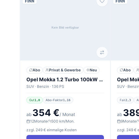
Abo
Privat & Gewerbe
Neu
Abo
Opel Mokka 1.2 Turbo 100kW GS
SUV · Benzin · 136 PS
SUV · Benzin
Gut
Abo-Faktor
Fair
A
1,8
1,16
2,3
354 €
38
ab
/ Monat
ab
12
Monate
500 km/Mon.
9
Monate
zzgl. 249 € einmalige Kosten
zzgl. 249 € 