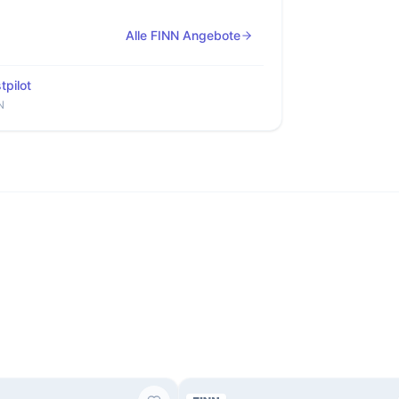
Alle FINN Angebote
tpilot
N