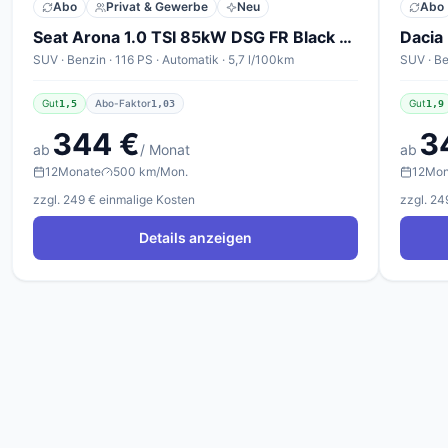
Abo
Privat & Gewerbe
Neu
Abo
Seat Arona 1.0 TSI 85kW DSG FR Black Edition
Dacia
SUV · Benzin · 116 PS · Automatik · 5,7 l/100km
SUV · Be
Gut
Abo-Faktor
Gut
1,5
1,03
1,9
344 €
3
ab
/ Monat
ab
12
Monate
500 km/Mon.
12
Mon
zzgl. 249 € einmalige Kosten
zzgl. 24
Details anzeigen