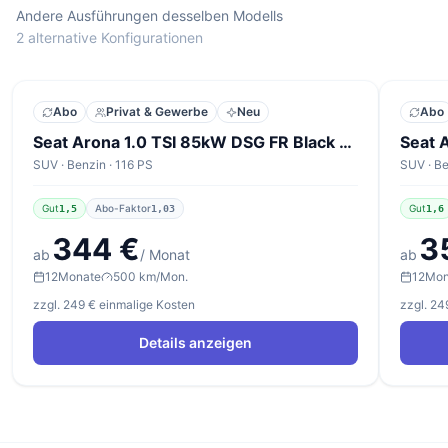
Andere Ausführungen desselben Modells
2 alternative Konfigurationen
Abo
Privat & Gewerbe
Neu
Abo
Seat Arona 1.0 TSI 85kW DSG FR Black Edition
SUV · Benzin · 116 PS
SUV · Be
Gut
Abo-Faktor
Gut
1,5
1,03
1,6
344 €
3
ab
/ Monat
ab
12
Monate
500 km/Mon.
12
Mon
zzgl. 249 € einmalige Kosten
zzgl. 24
Details anzeigen