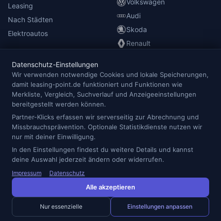
Volkswagen
Leasing
Audi
Nach Städten
Skoda
Elektroautos
Renault
Datenschutz-Einstellungen
INFORMATIONEN
Wir verwenden notwendige Cookies und lokale Speicherungen,
damit leasing-point.de funktioniert und Funktionen wie
Anbieterübersicht
Merkliste, Vergleich, Suchverlauf und Anzeigeeinstellungen
Blog
bereitgestellt werden können.
Redaktion
Partner-Klicks erfassen wir serverseitig zur Abrechnung und
Missbrauchsprävention. Optionale Statistikdienste nutzen wir
Impressum
nur mit deiner Einwilligung.
Datenschutz
In den Einstellungen findest du weitere Details und kannst
Cookie-Einstellungen
deine Auswahl jederzeit ändern oder widerrufen.
Impressum
Datenschutz
Alle akzeptieren
© 2026 Leasing Point — Alle Angaben ohne Gewähr.
* Preise inkl. MwSt., Laufzeit- und km-Paket-abhängig. Details beim
Nur essenzielle
Einstellungen anpassen
jeweiligen Anbieter.