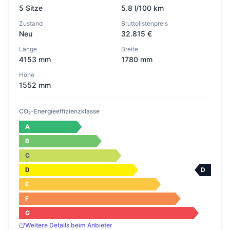
5 Sitze
5.8 l/100 km
Zustand
Bruttolistenpreis
Neu
32.815 €
Länge
Breite
4153 mm
1780 mm
Höhe
1552 mm
CO₂-Energieeffizienzklasse
A
B
C
D
D
E
F
G
Weitere Details beim Anbieter