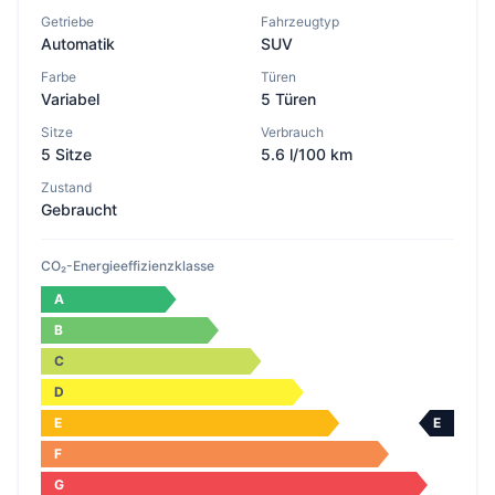
Getriebe
Fahrzeugtyp
Automatik
SUV
Farbe
Türen
Variabel
5 Türen
Sitze
Verbrauch
5 Sitze
5.6 l/100 km
Zustand
Gebraucht
CO₂-Energieeffizienzklasse
A
B
C
D
E
E
F
G