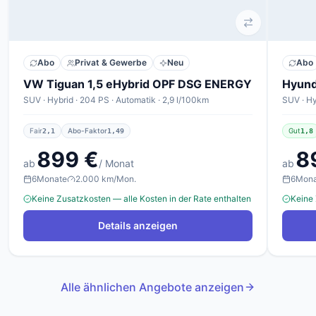
Abo
Privat & Gewerbe
Neu
Abo
VW Tiguan 1,5 eHybrid OPF DSG ENERGY
SUV · Hybrid · 204 PS · Automatik · 2,9 l/100km
SUV · Hy
Fair
Abo-Faktor
Gut
2,1
1,49
1,8
899 €
8
ab
/ Monat
ab
6
Monate
2.000 km/Mon.
6
Mon
Keine Zusatzkosten — alle Kosten in der Rate enthalten
Keine 
Details anzeigen
Alle ähnlichen Angebote anzeigen