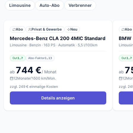
Limousine
Auto-Abo
Verbrenner
Abo
Privat & Gewerbe
Neu
Abo
Mercedes-Benz CLA 200 4MIC Standard
Limousine · Benzin · 163 PS · Automatik · 5,5 l/100km
Limousin
Gut
Abo-Faktor
Gut
1,7
1,13
1,7
744 €
7
ab
/ Monat
ab
12
Monate
500 km/Mon.
12
Mon
zzgl. 249 € einmalige Kosten
zzgl. 24
Details anzeigen