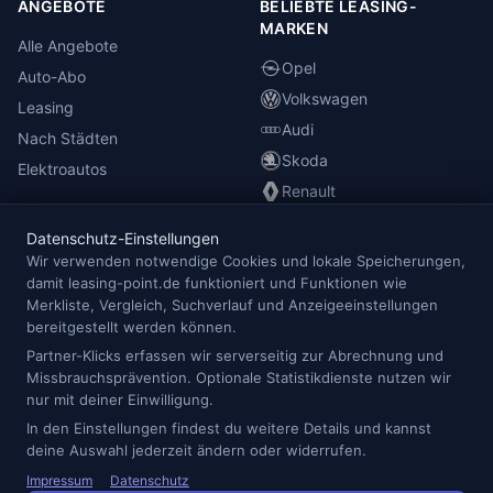
ANGEBOTE
BELIEBTE LEASING-
MARKEN
Alle Angebote
Opel
Auto-Abo
Volkswagen
Leasing
Audi
Nach Städten
Skoda
Elektroautos
Renault
Datenschutz-Einstellungen
INFORMATIONEN
Wir verwenden notwendige Cookies und lokale Speicherungen,
damit leasing-point.de funktioniert und Funktionen wie
Anbieterübersicht
Merkliste, Vergleich, Suchverlauf und Anzeigeeinstellungen
Blog
bereitgestellt werden können.
Redaktion
Partner-Klicks erfassen wir serverseitig zur Abrechnung und
Missbrauchsprävention. Optionale Statistikdienste nutzen wir
Impressum
nur mit deiner Einwilligung.
Datenschutz
In den Einstellungen findest du weitere Details und kannst
Cookie-Einstellungen
deine Auswahl jederzeit ändern oder widerrufen.
Impressum
Datenschutz