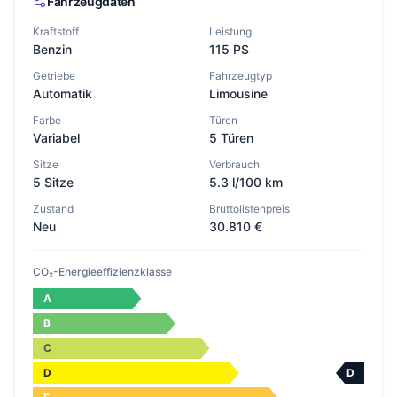
Fahrzeugdaten
Kraftstoff
Leistung
Benzin
115 PS
Getriebe
Fahrzeugtyp
Automatik
Limousine
Farbe
Türen
Variabel
5 Türen
Sitze
Verbrauch
5 Sitze
5.3 l/100 km
Zustand
Bruttolistenpreis
Neu
30.810 €
CO₂-Energieeffizienzklasse
A
B
C
D
D