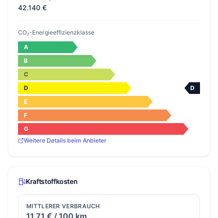
42.140 €
CO₂-Energieeffizienzklasse
A
B
C
D
D
E
F
G
Weitere Details beim Anbieter
Kraftstoffkosten
MITTLERER VERBRAUCH
11,71 € / 100 km