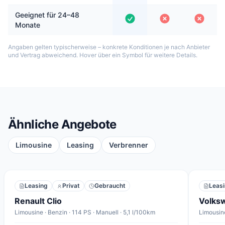
Geeignet für 24–48
Monate
Angaben gelten typischerweise – konkrete Konditionen je nach Anbieter
und Vertrag abweichend. Hover über ein Symbol für weitere Details.
Ähnliche Angebote
Limousine
Leasing
Verbrenner
Leasing
Privat
Gebraucht
Leas
Renault Clio
Volks
Limousine · Benzin · 114 PS · Manuell · 5,1 l/100km
Limousine