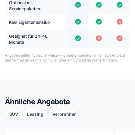
Optional mit
Servicepaketen
Kein Eigentumsrisiko
Geeignet für 24–48
Monate
Angaben gelten typischerweise – konkrete Konditionen je nach Anbieter
und Vertrag abweichend. Hover über ein Symbol für weitere Details.
Ähnliche Angebote
SUV
Leasing
Verbrenner