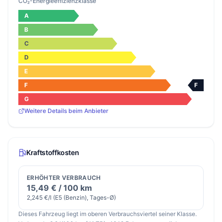
CO₂-Energieeffizienzklasse
A
B
C
D
E
F
F
G
Weitere Details beim Anbieter
Kraftstoffkosten
ERHÖHTER VERBRAUCH
15,49 € / 100 km
2,245 €/l (E5 (Benzin), Tages-Ø)
Dieses Fahrzeug liegt im oberen Verbrauchsviertel seiner Klasse.