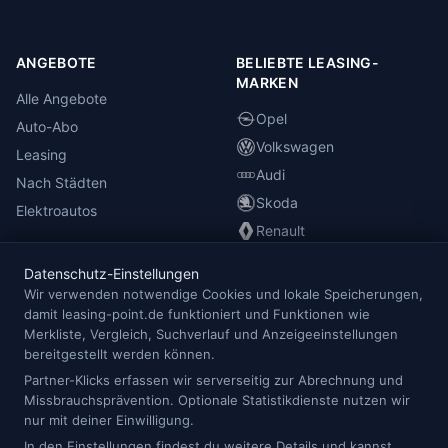
ANGEBOTE
BELIEBTE LEASING-
MARKEN
Alle Angebote
Opel
Auto-Abo
Volkswagen
Leasing
Audi
Nach Städten
Skoda
Elektroautos
Renault
Datenschutz-Einstellungen
INFORMATIONEN
Wir verwenden notwendige Cookies und lokale Speicherungen,
damit leasing-point.de funktioniert und Funktionen wie
Anbieterübersicht
Merkliste, Vergleich, Suchverlauf und Anzeigeeinstellungen
Blog
bereitgestellt werden können.
Redaktion
Partner-Klicks erfassen wir serverseitig zur Abrechnung und
Missbrauchsprävention. Optionale Statistikdienste nutzen wir
Impressum
nur mit deiner Einwilligung.
Datenschutz
In den Einstellungen findest du weitere Details und kannst