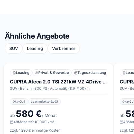
Ähnliche Angebote
SUV
Leasing
Verbrenner
Leasing
Privat & Gewerbe
Tageszulassung
Leas
CUPRA Ateca 2.0 TSI 221kW VZ 4Drive DSG
SUV · Benzin · 300 PS · Automatik · 8,9 l/100km
SUV · Be
Okay
Leasingfaktor
Okay
3,7
1,05
3,
580 €
5
ab
/ Monat
ab
48
Monate
10.000 km/J.
48
Mo
zzgl. 1.296 € einmalige Kosten
zzgl. 1.