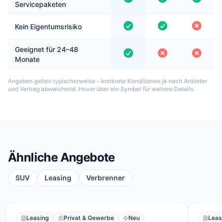
Servicepaketen
Kein Eigentumsrisiko
Geeignet für 24–48
Monate
Angaben gelten typischerweise – konkrete Konditionen je nach Anbieter
und Vertrag abweichend. Hover über ein Symbol für weitere Details.
Ähnliche Angebote
SUV
Leasing
Verbrenner
Leasing
Privat & Gewerbe
Neu
Leas