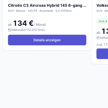
Citroën C3 Aircross Hybrid 145 6-gang PLUS
Volks
SUV · Benzin · 145 PS · Automatik · 5,3 l/100km
SUV · Be
134 €
Gut
1,8
ab
/ Monat
1
36
Monate
10.000 km/J.
ab
24
Mo
Details anzeigen
zzgl. 1.