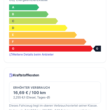
A
B
C
D
E
F
G
G
Weitere Details beim Anbieter
Kraftstoffkosten
ERHÖHTER VERBRAUCH
16,69 € / 100 km
2,255 €/l (Diesel, Tages-Ø)
Dieses Fahrzeug liegt im oberen Verbrauchsviertel seiner Klasse.