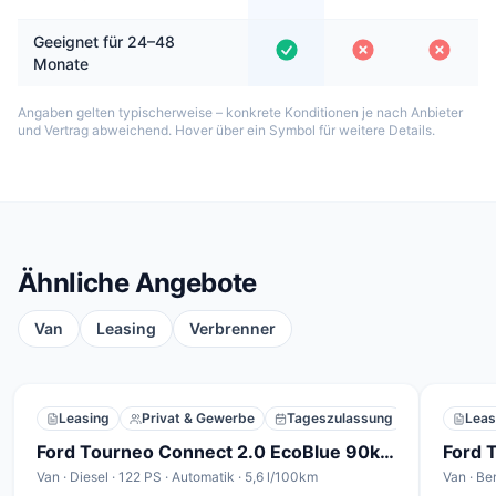
Geeignet für 24–48
Monate
Angaben gelten typischerweise – konkrete Konditionen je nach Anbieter
und Vertrag abweichend. Hover über ein Symbol für weitere Details.
Ähnliche Angebote
Van
Leasing
Verbrenner
Leasing
Privat & Gewerbe
Tageszulassung
Leas
Ford Tourneo Connect 2.0 EcoBlue 90kW Active Automatik
Ford 
Van · Diesel · 122 PS · Automatik · 5,6 l/100km
Van · Be