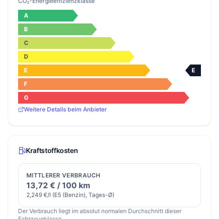
CO₂-Energieeffizienzklasse
A
B
C
D
E
E
F
G
Weitere Details beim Anbieter
Kraftstoffkosten
MITTLERER VERBRAUCH
13,72 € / 100 km
2,249 €/l (E5 (Benzin), Tages-Ø)
Der Verbrauch liegt im absolut normalen Durchschnitt dieser
Fahrzeugklasse.