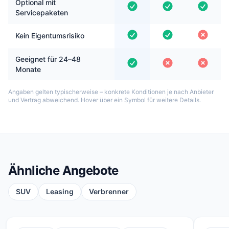
Optional mit
Servicepaketen
Kein Eigentumsrisiko
Geeignet für 24–48
Monate
Angaben gelten typischerweise – konkrete Konditionen je nach Anbieter
und Vertrag abweichend. Hover über ein Symbol für weitere Details.
Ähnliche Angebote
SUV
Leasing
Verbrenner