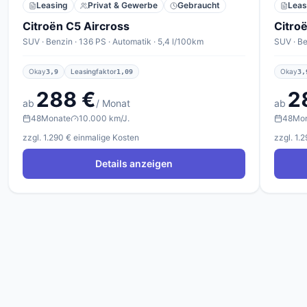
Leasing
Privat & Gewerbe
Gebraucht
Leas
Citroën C5 Aircross
Citro
SUV · Benzin · 136 PS · Automatik · 5,4 l/100km
SUV · Be
Okay
Leasingfaktor
Okay
3,9
1,09
3,
288 €
2
ab
/ Monat
ab
48
Monate
10.000 km/J.
48
Mo
zzgl. 1.290 € einmalige Kosten
zzgl. 1.
Details anzeigen