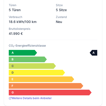
Türen
Sitze
5 Türen
5 Sitze
Verbrauch
Zustand
18.6 kWh/100 km
Neu
Bruttolistenpreis
41.990 €
CO₂-Energieeffizienzklasse
A
A
B
C
D
E
F
G
Weitere Details beim Anbieter