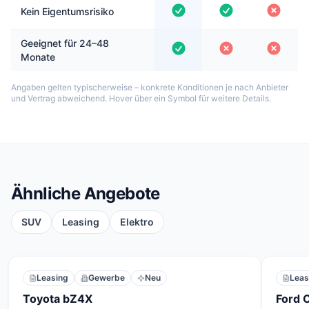
Kein Eigentumsrisiko
Geeignet für 24–48
Monate
Angaben gelten typischerweise – konkrete Konditionen je nach Anbieter
und Vertrag abweichend. Hover über ein Symbol für weitere Details.
Ähnliche Angebote
SUV
Leasing
Elektro
Leasing
Gewerbe
Neu
Leas
Toyota bZ4X
Ford 