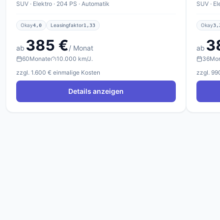
SUV · Elektro · 204 PS · Automatik
SUV · El
Okay
Leasingfaktor
Okay
4,0
1,33
3,
385 €
3
ab
/ Monat
ab
60
Monate
10.000 km/J.
36
Mo
zzgl. 1.600 € einmalige Kosten
zzgl. 99
Details anzeigen