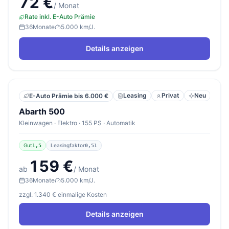
72 €
/ Monat
Rate inkl. E-Auto Prämie
36
Monate
5.000 km/J.
Details anzeigen
Leasing
Privat
Neu
E-Auto Prämie bis 6.000 €
Abarth 500
Kleinwagen · Elektro · 155 PS · Automatik
Gut
Leasingfaktor
1,5
0,51
159 €
ab
/ Monat
36
Monate
5.000 km/J.
zzgl. 1.340 € einmalige Kosten
Details anzeigen