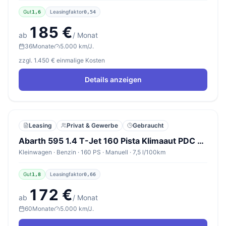
Gut
Leasingfaktor
1,6
0,54
185 €
ab
/ Monat
36
Monate
5.000 km/J.
zzgl. 1.450 € einmalige Kosten
Details anzeigen
Leasing
Privat & Gewerbe
Gebraucht
Abarth 595 1.4 T-Jet 160 Pista Klimaaut PDC 17Z
Kleinwagen · Benzin · 160 PS · Manuell · 7,5 l/100km
Gut
Leasingfaktor
1,8
0,66
172 €
ab
/ Monat
60
Monate
5.000 km/J.