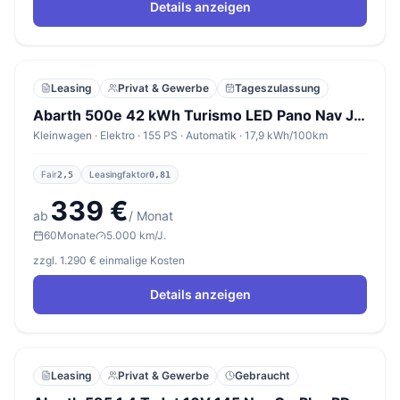
Details anzeigen
Leasing
Privat & Gewerbe
Tageszulassung
Abarth 500e 42 kWh Turismo LED Pano Nav JBL SHZ Kam PDC
Kleinwagen · Elektro · 155 PS · Automatik · 17,9 kWh/100km
Fair
Leasingfaktor
2,5
0,81
339 €
ab
/ Monat
60
Monate
5.000 km/J.
zzgl. 1.290 € einmalige Kosten
Details anzeigen
Leasing
Privat & Gewerbe
Gebraucht