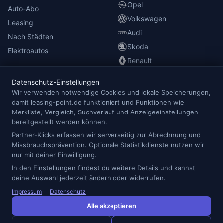
Opel
Auto-Abo
Volkswagen
Leasing
Audi
Nach Städten
Skoda
Elektroautos
Renault
Datenschutz-Einstellungen
INFORMATIONEN
Wir verwenden notwendige Cookies und lokale Speicherungen,
damit leasing-point.de funktioniert und Funktionen wie
Anbieterübersicht
Merkliste, Vergleich, Suchverlauf und Anzeigeeinstellungen
Blog
bereitgestellt werden können.
Redaktion
Partner-Klicks erfassen wir serverseitig zur Abrechnung und
Missbrauchsprävention. Optionale Statistikdienste nutzen wir
Impressum
nur mit deiner Einwilligung.
Datenschutz
In den Einstellungen findest du weitere Details und kannst
Cookie-Einstellungen
deine Auswahl jederzeit ändern oder widerrufen.
Impressum
Datenschutz
Alle akzeptieren
© 2026 Leasing Point — Alle Angaben ohne Gewähr.